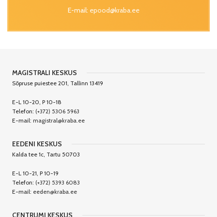
E-mail:
epood@kraba.ee
MAGISTRALI KESKUS
Sõpruse puiestee 201, Tallinn 13419
E-L 10-20, P 10-18
Telefon:
(+372) 5306 5963
E-mail:
magistral@kraba.ee
EEDENI KESKUS
Kalda tee 1c, Tartu 50703
E-L 10-21, P 10-19
Telefon:
(+372) 5393 6083
E-mail:
eeden@kraba.ee
CENTRUMI KESKUS