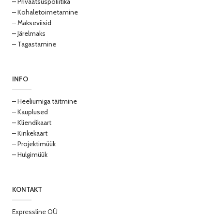
– Privaatsuspoliitika
– Kohaletoimetamine
– Makseviisid
– Järelmaks
– Tagastamine
INFO
– Heeliumiga täitmine
– Kauplused
– Kliendikaart
– Kinkekaart
– Projektimüük
– Hulgimüük
KONTAKT
Expressline OÜ