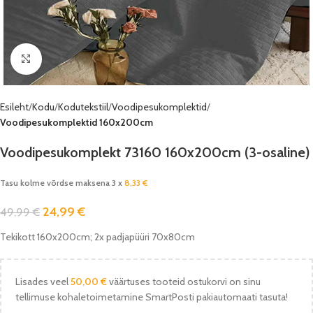
Vaata pilti
Esileht
Kodu
Kodutekstiil
Voodipesukomplektid
Voodipesukomplektid 160x200cm
Voodipesukomplekt 73160 160x200cm (3-osaline)
Tasu kolme võrdse maksena 3 x
8,33
€
24,99
€
49,99
€
Tekikott 160x200cm; 2x padjapüüri 70x80cm
Lisades veel
50,00
€
väärtuses tooteid ostukorvi on sinu
tellimuse kohaletoimetamine SmartPosti pakiautomaati tasuta!