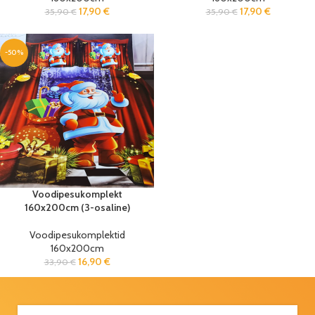
17,90
€
17,90
€
35,90
€
35,90
€
-50%
Voodipesukomplekt
160x200cm (3-osaline)
Voodipesukomplektid
160x200cm
16,90
€
33,90
€