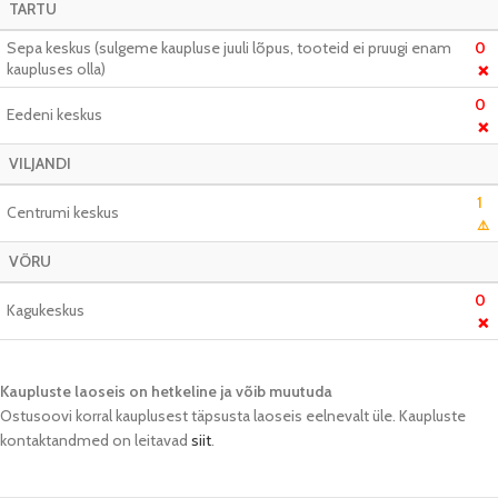
TARTU
Sepa keskus (sulgeme kaupluse juuli lõpus, tooteid ei pruugi enam
0
kaupluses olla)
❌
0
Eedeni keskus
❌
VILJANDI
1
Centrumi keskus
⚠️
VÕRU
0
Kagukeskus
❌
Kaupluste laoseis on hetkeline ja võib muutuda​
Ostusoovi korral kauplusest täpsusta laoseis eelnevalt üle. Kaupluste
kontaktandmed on leitavad
siit
.