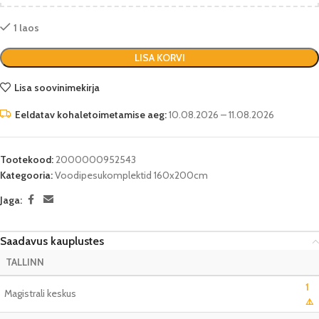
1 laos
LISA KORVI
Lisa soovinimekirja
Eeldatav kohaletoimetamise aeg:
10.08.2026 – 11.08.2026
Tootekood:
2000000952543
Kategooria:
Voodipesukomplektid 160x200cm
Jaga:
Saadavus kauplustes
TALLINN
1
Magistrali keskus
⚠️