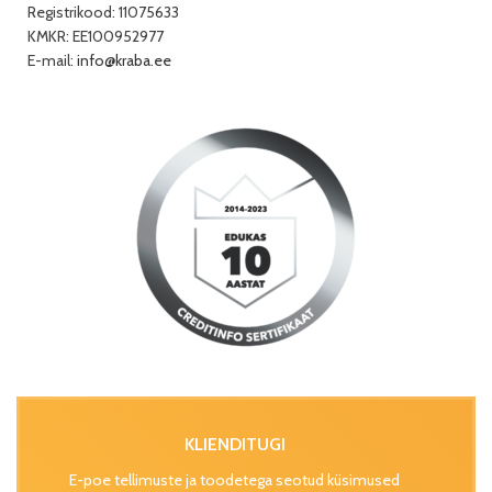
Registrikood: 11075633
KMKR: EE100952977
E-mail:
info@kraba.ee
KLIENDITUGI
E-poe tellimuste ja toodetega seotud küsimused