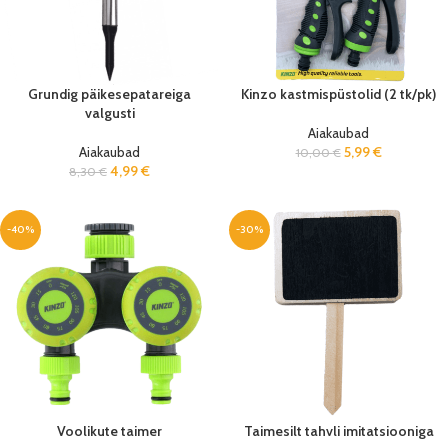
Grundig päikesepatareiga
Kinzo kastmispüstolid (2 tk/pk)
valgusti
Aiakaubad
Aiakaubad
5,99
€
10,00
€
4,99
€
8,30
€
-40%
-30%
Voolikute taimer
Taimesilt tahvli imitatsiooniga