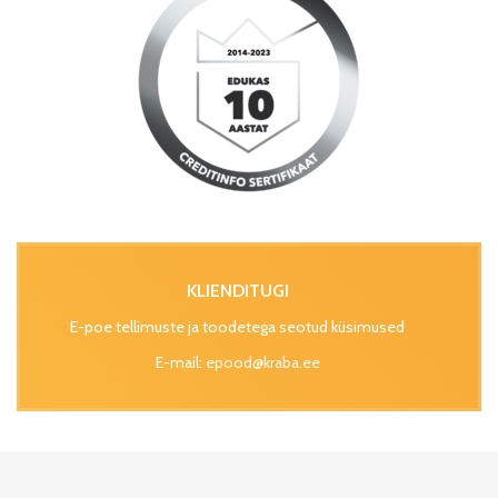
KLIENDITUGI
E-poe tellimuste ja toodetega seotud küsimused
E-mail:
epood@kraba.ee