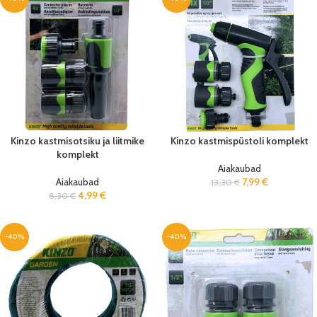
Kinzo kastmisotsiku ja liitmike
Kinzo kastmispüstoli komplekt
komplekt
Aiakaubad
Aiakaubad
7,99
€
13,30
€
4,99
€
8,30
€
-40%
-40%