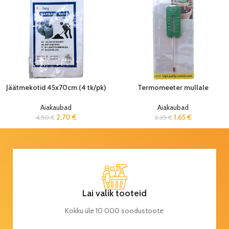
Jäätmekotid 45x70cm (4 tk/pk)
Termomeeter mullale
Aiakaubad
Aiakaubad
2,70
€
1,65
€
4,50
€
2,35
€
Lai valik tooteid
Kokku üle 10 000 soodustoote