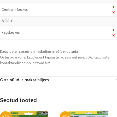
0
Centrumi keskus
❌
VÕRU
0
Kagukeskus
❌
Kaupluste laoseis on hetkeline ja võib muutuda​
Ostusoovi korral kauplusest täpsusta laoseis eelnevalt üle. Kaupluste
kontaktandmed on leitavad
siit
.
Osta nüüd ja maksa hiljem
Seotud tooted
-40%
-40%