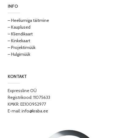
INFO
– Heeliumiga täitmine
– Kauplused
– Kliendikaart
– Kinkekaart
– Projektimüük
– Hulgimüük
KONTAKT
Expressline OÜ
Registrikood: 11075633
KMKR: EE100952977
E-mail:
info@kraba.ee