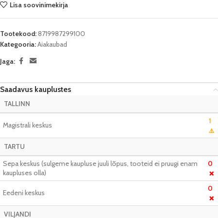
Lisa soovinimekirja
Tootekood:
8719987299100
Kategooria:
Aiakaubad
Jaga:
Saadavus kauplustes
TALLINN
1
Magistrali keskus
⚠️
TARTU
Sepa keskus (sulgeme kaupluse juuli lõpus, tooteid ei pruugi enam
0
kaupluses olla)
❌
0
Eedeni keskus
❌
VILJANDI