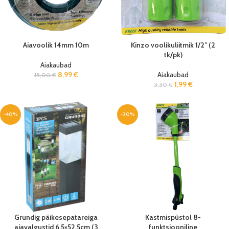
Aiavoolik 14mm 10m
Kinzo voolikuliitmik 1/2″ (2
tk/pk)
Aiakaubad
8,99
€
Aiakaubad
15,00
€
1,99
€
3,30
€
-40%
-30%
Grundig päikesepatareiga
Kastmispüstol 8-
aiavalgustid 6,5×52,5cm (3
funktsiooniline