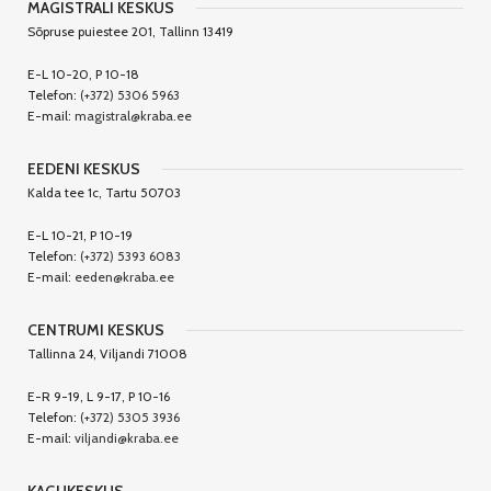
MAGISTRALI KESKUS
Sõpruse puiestee 201, Tallinn 13419
E-L 10-20, P 10-18
Telefon:
(+372) 5306 5963
E-mail:
magistral@kraba.ee
EEDENI KESKUS
Kalda tee 1c, Tartu 50703
E-L 10-21, P 10-19
Telefon:
(+372) 5393 6083
E-mail:
eeden@kraba.ee
CENTRUMI KESKUS
Tallinna 24, Viljandi 71008
E-R 9-19, L 9-17, P 10-16
Telefon:
(+372) 5305 3936
E-mail:
viljandi@kraba.ee