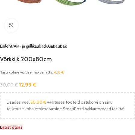
Vaata pilti
Esileht
Aia- ja grillikaubad
Aiakaubad
Võrkkiik 200x80cm
Tasu kolme võrdse maksena 3 x
4,33
€
12,99
€
30,00
€
Lisades veel
50,00
€
väärtuses tooteid ostukorvi on sinu
tellimuse kohaletoimetamine SmartPosti pakiautomaati tasuta!
Laost otsas