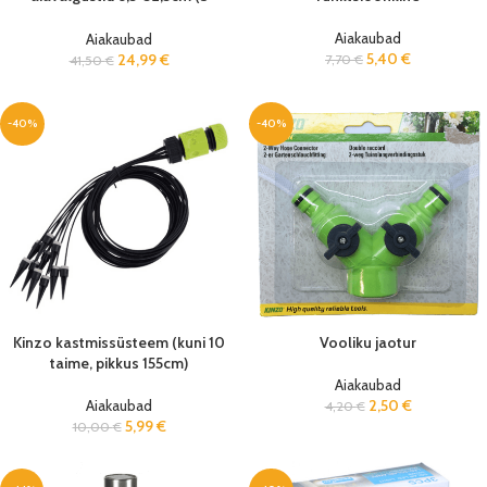
tk/pk)
Aiakaubad
Aiakaubad
5,40
€
24,99
€
7,70
€
41,50
€
-40%
-40%
Kinzo kastmissüsteem (kuni 10
Vooliku jaotur
taime, pikkus 155cm)
Aiakaubad
Aiakaubad
2,50
€
4,20
€
5,99
€
10,00
€