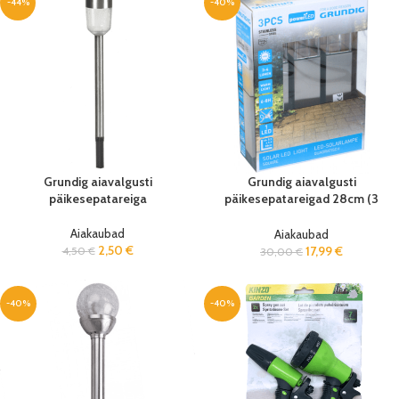
-44%
-40%
Grundig aiavalgusti
Grundig aiavalgusti
päikesepatareiga
päikesepatareigad 28cm (3
tk/pk)
Aiakaubad
Aiakaubad
2,50
€
17,99
€
4,50
€
30,00
€
-40%
-40%