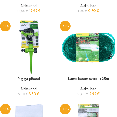
Aiakaubad
Aiakaubad
19,99
€
0,70
€
33,50
€
1,00
€
-40%
-40%
Piigiga pihusti
Lame kastmisvoolik 25m
Aiakaubad
Aiakaubad
3,50
€
9,99
€
5,80
€
16,60
€
-40%
-30%