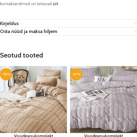
kontaktandmed on leitavad
siit
.
Kirjeldus
Osta nüüd ja maksa hiljem
Seotud tooted
-50%
-50%
Voodipesukomplekt
Voodipesukomplekt