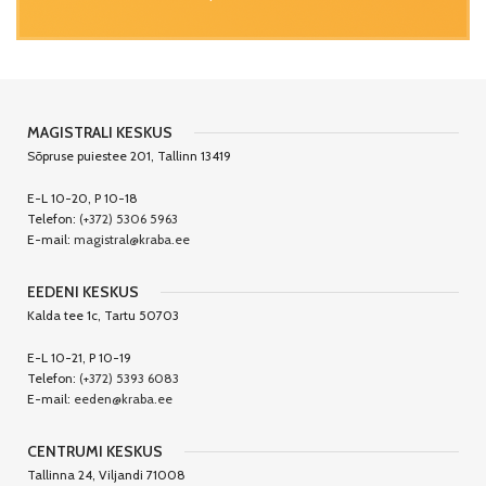
MAGISTRALI KESKUS
Sõpruse puiestee 201, Tallinn 13419
E-L 10-20, P 10-18
Telefon:
(+372) 5306 5963
E-mail:
magistral@kraba.ee
EEDENI KESKUS
Kalda tee 1c, Tartu 50703
E-L 10-21, P 10-19
Telefon:
(+372) 5393 6083
E-mail:
eeden@kraba.ee
CENTRUMI KESKUS
Tallinna 24, Viljandi 71008