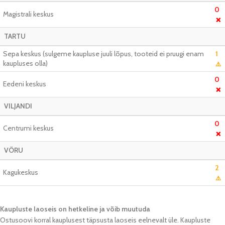
0
Magistrali keskus
❌
TARTU
Sepa keskus (sulgeme kaupluse juuli lõpus, tooteid ei pruugi enam
1
kaupluses olla)
⚠️
0
Eedeni keskus
❌
VILJANDI
0
Centrumi keskus
❌
VÕRU
2
Kagukeskus
⚠️
Kaupluste laoseis on hetkeline ja võib muutuda​
Ostusoovi korral kauplusest täpsusta laoseis eelnevalt üle. Kaupluste