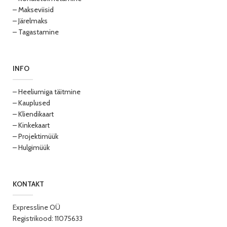
– Makseviisid
– Järelmaks
– Tagastamine
INFO
– Heeliumiga täitmine
– Kauplused
– Kliendikaart
– Kinkekaart
– Projektimüük
– Hulgimüük
KONTAKT
Expressline OÜ
Registrikood: 11075633