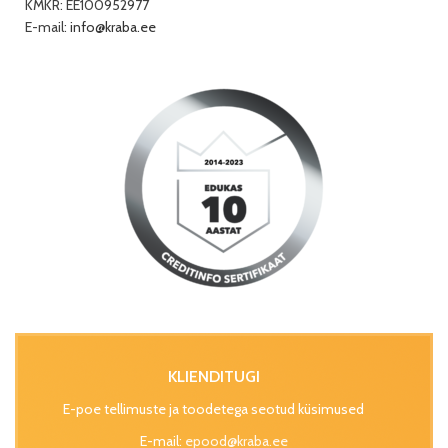
KMKR: EE100952977
E-mail:
info@kraba.ee
KLIENDITUGI
E-poe tellimuste ja toodetega seotud küsimused
E-mail:
epood@kraba.ee