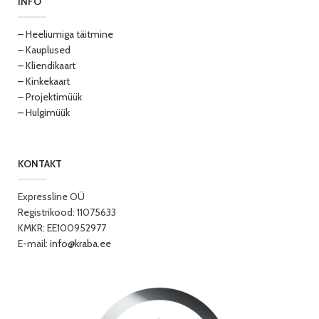
INFO
– Heeliumiga täitmine
– Kauplused
– Kliendikaart
– Kinkekaart
– Projektimüük
– Hulgimüük
KONTAKT
Expressline OÜ
Registrikood: 11075633
KMKR: EE100952977
E-mail:
info@kraba.ee