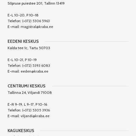
Sõpruse puiestee 201, Tallinn 13419
E-L 10-20, P 10-18
Telefon:
(+372) 5306 5963
E-mail:
magistral@kraba.ee
EEDENI KESKUS
Kalda tee 1c, Tartu 50703
E-L 10-21, P 10-19
Telefon:
(+372) 5393 6083
E-mail:
eeden@kraba.ee
CENTRUMI KESKUS
Tallinna 24, Viljandi 71008
E-R 9-19, L 9-17, P 10-16
Telefon:
(+372) 5305 3936
E-mail:
viljandi@kraba.ee
KAGUKESKUS