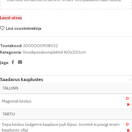
Laost otsas
Lisa soovinimekirja
Tootekood:
2000000908052
Kategooria:
Voodipesukomplektid 160x200cm
Jaga:
Saadavus kauplustes
TALLINN
0
Magistrali keskus
❌
TARTU
Sepa keskus (sulgeme kaupluse juuli lõpus, tooteid ei pruugi enam
0
kaupluses olla)
❌