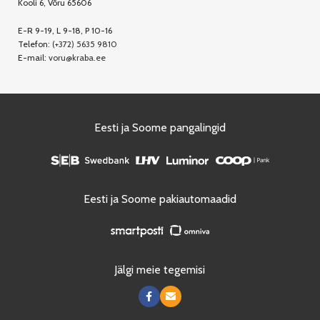
Kooli 6, Võru 65606
E-R 9-19, L 9-18, P 10-16
Telefon:
(+372) 5635 9810
E-mail:
voru@kraba.ee
Eesti ja Soome pangalingid
Eesti ja Soome pakiautomaadid
Jälgi meie tegemisi