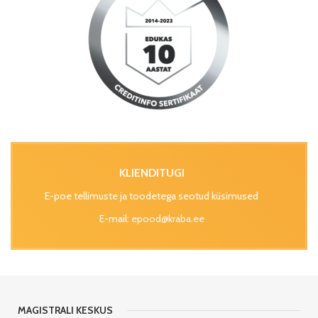
KLIENDITUGI
E-poe tellimuste ja toodetega seotud küsimused
E-mail:
epood@kraba.ee
MAGISTRALI KESKUS