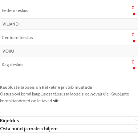
0
Eedeni keskus
❌
VILJANDI
0
Centrumi keskus
❌
VÕRU
0
Kagukeskus
❌
Kaupluste laoseis on hetkeline ja võib muutuda​
Ostusoovi korral kauplusest täpsusta laoseis eelnevalt üle. Kaupluste
kontaktandmed on leitavad
siit
.
Kirjeldus
Osta nüüd ja maksa hiljem