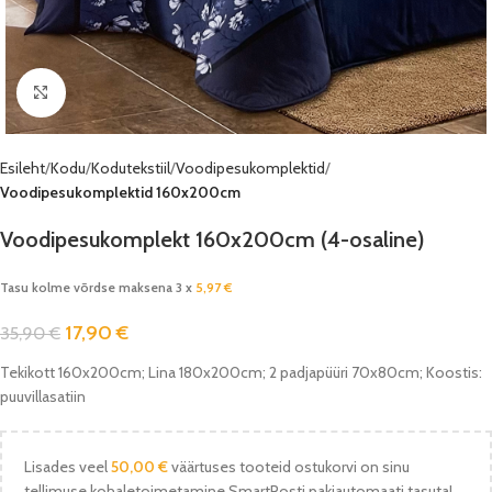
Vaata pilti
Esileht
Kodu
Kodutekstiil
Voodipesukomplektid
Voodipesukomplektid 160x200cm
Voodipesukomplekt 160x200cm (4-osaline)
Tasu kolme võrdse maksena 3 x
5,97
€
17,90
€
35,90
€
Tekikott 160x200cm; Lina 180x200cm; 2 padjapüüri 70x80cm; Koostis:
puuvillasatiin
Lisades veel
50,00
€
väärtuses tooteid ostukorvi on sinu
tellimuse kohaletoimetamine SmartPosti pakiautomaati tasuta!