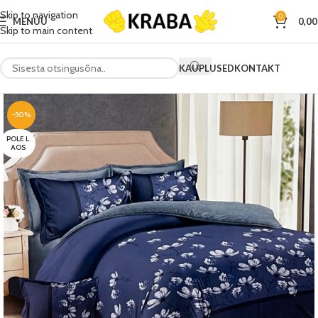
Skip to navigation
0
MENÜÜ
0,0
Skip to main content
KAUPLUSED
KONTAKT
-50%
POLE L
AOS