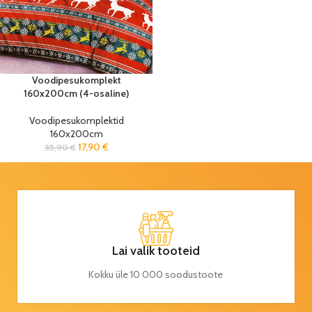
Voodipesukomplekt
160x200cm (4-osaline)
Voodipesukomplektid
160x200cm
17,90
€
35,90
€
Lai valik tooteid
Kokku üle 10 000 soodustoote