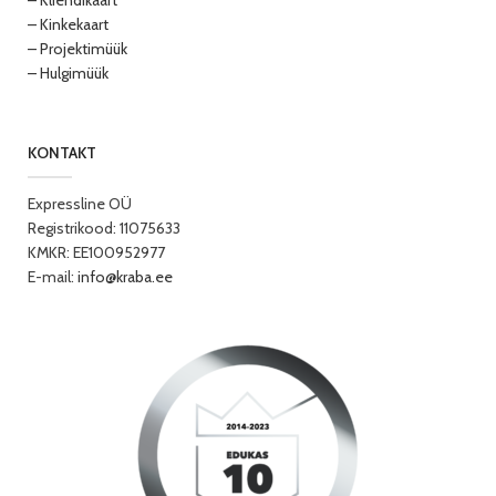
– Kliendikaart
– Kinkekaart
– Projektimüük
– Hulgimüük
KONTAKT
Expressline OÜ
Registrikood: 11075633
KMKR: EE100952977
E-mail:
info@kraba.ee