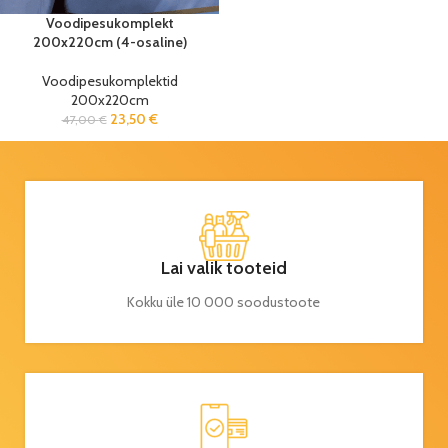
Voodipesukomplekt
200x220cm (4-osaline)
Voodipesukomplektid
200x220cm
23,50
€
47,00
€
Lai valik tooteid
Kokku üle 10 000 soodustoote