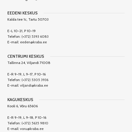
EEDENI KESKUS
Kalda tee 1c, Tartu 50703
E-L 10-21, P 10-19
Telefon:
(+372) 5393 6083
E-mail:
eeden@kraba.ee
CENTRUMI KESKUS
Tallinna 24, Viljandi 71008
E-R 9-19, L 9-17, P 10-16
Telefon:
(+372) 5305 3936
E-mail:
viljandi@kraba.ee
KAGUKESKUS
Kooli 6, Võru 65606
E-R 9-19, L 9-18, P 10-16
Telefon:
(+372) 5635 9810
E-mail:
voru@kraba.ee