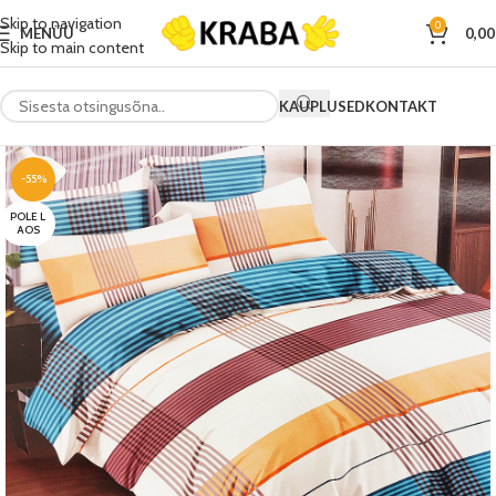
Skip to navigation
0
MENÜÜ
0,0
Skip to main content
KAUPLUSED
KONTAKT
-55%
POLE L
AOS