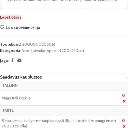
Laost otsas
Lisa soovinimekirja
Tootekood:
2000000805061
Kategooria:
Voodipesukomplektid 200x220cm
Jaga:
Saadavus kauplustes
TALLINN
0
Magistrali keskus
❌
TARTU
Sepa keskus (sulgeme kaupluse juuli lõpus, tooteid ei pruugi enam
0
kaupluses olla)
❌