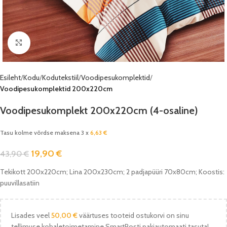
Vaata pilti
Esileht
Kodu
Kodutekstiil
Voodipesukomplektid
Voodipesukomplektid 200x220cm
Voodipesukomplekt 200x220cm (4-osaline)
Tasu kolme võrdse maksena 3 x
6,63
€
19,90
€
43,90
€
Tekikott 200x220cm; Lina 200x230cm; 2 padjapüüri 70x80cm; Koostis:
puuvillasatiin
Lisades veel
50,00
€
väärtuses tooteid ostukorvi on sinu
tellimuse kohaletoimetamine SmartPosti pakiautomaati tasuta!