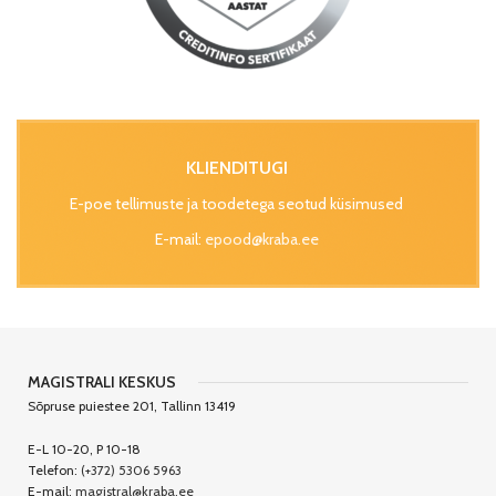
KLIENDITUGI
E-poe tellimuste ja toodetega seotud küsimused
E-mail:
epood@kraba.ee
MAGISTRALI KESKUS
Sõpruse puiestee 201, Tallinn 13419
E-L 10-20, P 10-18
Telefon:
(+372) 5306 5963
E-mail:
magistral@kraba.ee