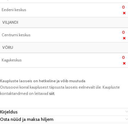
0
Eedeni keskus
❌
VILJANDI
0
Centrumi keskus
❌
VÕRU
0
Kagukeskus
❌
Kaupluste laoseis on hetkeline ja võib muutuda​
Ostusoovi korral kauplusest täpsusta laoseis eelnevalt üle. Kaupluste
kontaktandmed on leitavad
siit
.
Kirjeldus
Osta nüüd ja maksa hiljem