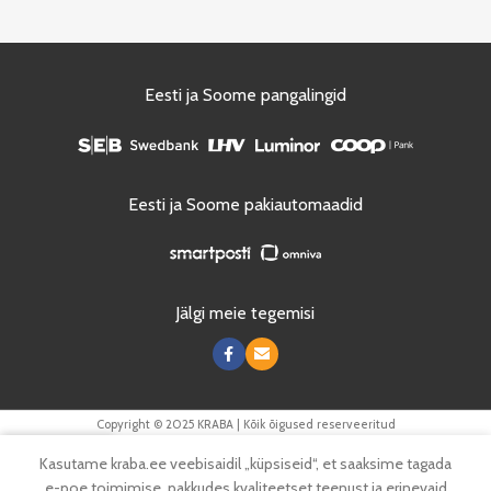
Eesti ja Soome pangalingid
Eesti ja Soome pakiautomaadid
Jälgi meie tegemisi
Copyright © 2025 KRABA | Kõik õigused reserveeritud
0
Kasutame kraba.ee veebisaidil „küpsiseid“, et saaksime tagada
Tooted
Menüü
Soovinimekiri
Ostukorv
e-poe toimimise, pakkudes kvaliteetset teenust ja erinevaid