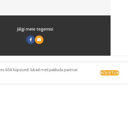
Jälgi meie tegemisi
es kõik küpsised, lubad meil pakkuda parimat
NÕUSTUN