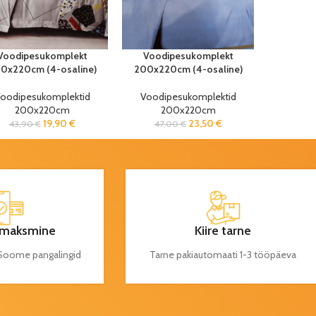
Voodipesukomplekt
Voodipesukomplekt
0x220cm (4-osaline)
200x220cm (4-osaline)
oodipesukomplektid
Voodipesukomplektid
200x220cm
200x220cm
19,90
€
23,50
€
43,90
€
47,00
€
maksmine
Kiire tarne
a Soome pangalingid
Tarne pakiautomaati 1-3 tööpäeva