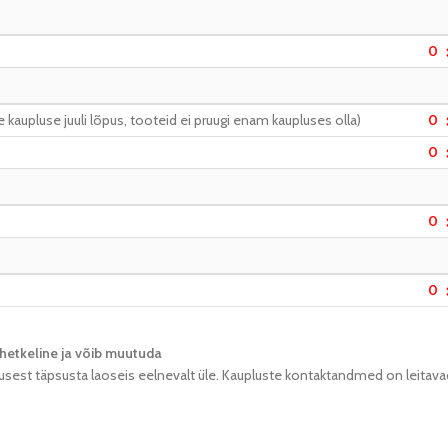
0
kaupluse juuli lõpus, tooteid ei pruugi enam kaupluses olla)
0
0
0
0
hetkeline ja võib muutuda​
usest täpsusta laoseis eelnevalt üle. Kaupluste kontaktandmed on leitava