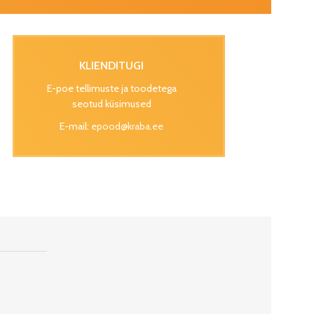
KLIENDITUGI
E-poe tellimuste ja toodetega
seotud küsimused
E-mail:
epood@kraba.ee