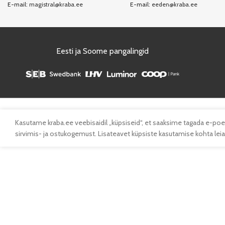
E-mail:
magistral@kraba.ee
E-mail:
eeden@kraba.ee
Eesti ja Soome pangalingid
Kasutame kraba.ee veebisaidil „küpsiseid“, et saaksime tagada e-poe
sirvimis- ja ostukogemust. Lisateavet küpsiste kasutamise kohta leiad