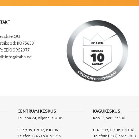
TAKT
essline OÜ
strikood: 11075633
: EE100952977
il:
info@kraba.ee
CENTRUMI KESKUS
KAGUKESKUS
Tallinna 24, Viljandi 71008
Kooli 6, Võru 65606
E-R 9-19, L 9-17, P 10-16
E-R 9-19, L 9-18, P 10-16
Telefon:
(+372) 5305 3936
Telefon:
(+372) 5635 9810