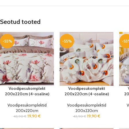
Seotud tooted
-55%
-55%
-55
Voodipesukomplekt
Voodipesukomplekt
200x220cm (4-osaline)
200x220cm (4-osaline)
20
Voodipesukomplektid
Voodipesukomplektid
V
200x220cm
200x220cm
19,90
€
19,90
€
43,90
€
43,90
€