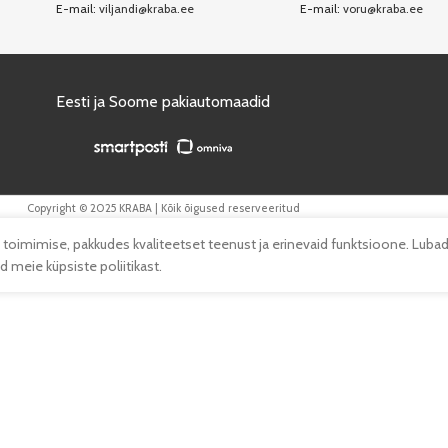
E-mail:
viljandi@kraba.ee
E-mail:
voru@kraba.ee
Eesti ja Soome pakiautomaadid
Copyright © 2025 KRABA | Kõik õigused reserveeritud
 toimimise, pakkudes kvaliteetset teenust ja erinevaid funktsioone. Lubad
 meie küpsiste poliitikast.