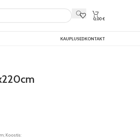
0,00
€
KAUPLUSED
KONTAKT
0x220cm
m; Koostis: