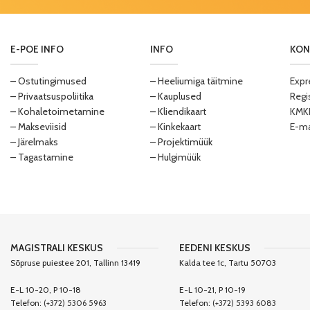
E-POE INFO
INFO
KON
– Ostutingimused
– Heeliumiga täitmine
Expr
– Privaatsuspoliitika
– Kauplused
Regi
– Kohaletoimetamine
– Kliendikaart
KMKR
– Makseviisid
– Kinkekaart
E-ma
– Järelmaks
– Projektimüük
– Tagastamine
– Hulgimüük
MAGISTRALI KESKUS
EEDENI KESKUS
Sõpruse puiestee 201, Tallinn 13419
Kalda tee 1c, Tartu 50703
E-L 10-20, P 10-18
E-L 10-21, P 10-19
Telefon:
(+372) 5306 5963
Telefon:
(+372) 5393 6083