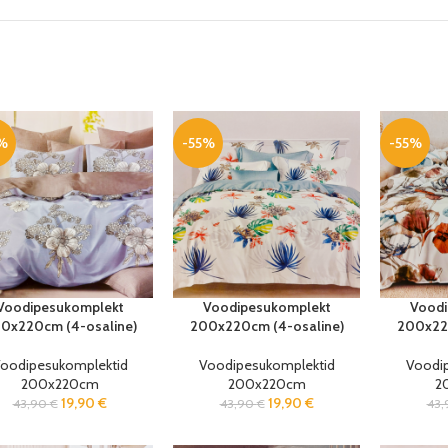
%
-55%
-55%
Voodipesukomplekt
Voodipesukomplekt
Voodi
0x220cm (4-osaline)
200x220cm (4-osaline)
200x220
oodipesukomplektid
Voodipesukomplektid
Voodi
200x220cm
200x220cm
2
19,90
€
19,90
€
43,90
€
43,90
€
43