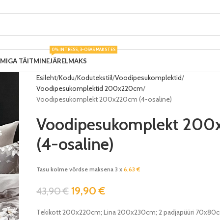
0% INTRESS, 3-OSAS MAKSTES
UMIGA TÄITMINE
JÄRELMAKS
Esileht
Kodu
Kodutekstiil
Voodipesukomplektid
Voodipesukomplektid 200x220cm
Voodipesukomplekt 200x220cm (4-osaline)
Voodipesukomplekt 20
(4-osaline)
Tasu kolme võrdse maksena 3 x
6,63
€
19,90
€
43,90
€
Tekikott 200x220cm; Lina 200x230cm; 2 padjapüüri 70x80c