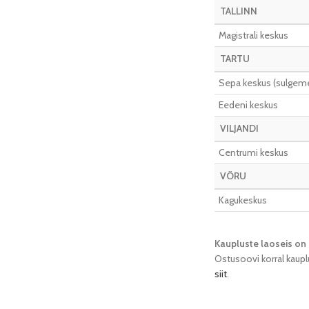
TALLINN
Magistrali keskus
TARTU
Sepa keskus (sulgeme 
Eedeni keskus
VILJANDI
Centrumi keskus
VÕRU
Kagukeskus
Kaupluste laoseis on 
Ostusoovi korral kaupl
siit
.