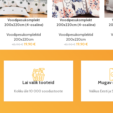
Voodipesukomplekt
Voodipesukomplekt
200x220cm (4-osaline)
200x220cm (4-osaline)
20
Voodipesukomplektid
Voodipesukomplektid
V
200x220cm
200x220cm
19,90
€
19,90
€
43,90
€
43,90
€
Lai valik tooteid
Mugav 
Kokku üle 10 000 soodustoote
Valikus Eesti j