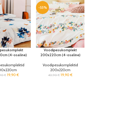
-55%
pesukomplekt
Voodipesukomplekt
cm (4-osaline)
200x220cm (4-osaline)
pesukomplektid
Voodipesukomplektid
00x220cm
200x220cm
19,90
€
19,90
€
,90
€
43,90
€