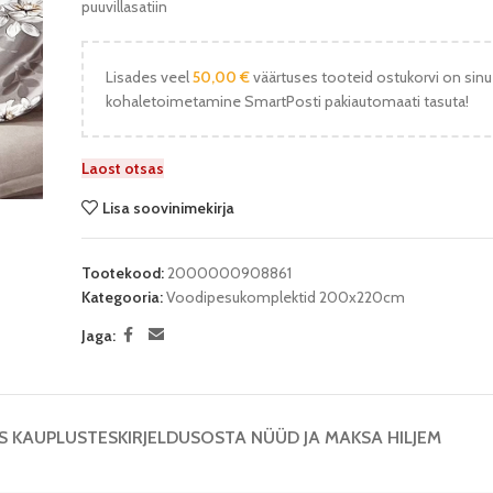
puuvillasatiin
Lisades veel
50,00
€
väärtuses tooteid ostukorvi on sinu
kohaletoimetamine SmartPosti pakiautomaati tasuta!
Laost otsas
Lisa soovinimekirja
Tootekood:
2000000908861
Kategooria:
Voodipesukomplektid 200x220cm
Jaga:
S KAUPLUSTES
KIRJELDUS
OSTA NÜÜD JA MAKSA HILJEM