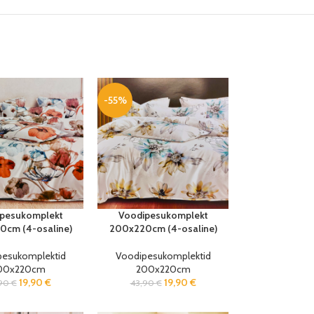
-55%
pesukomplekt
Voodipesukomplekt
cm (4-osaline)
200x220cm (4-osaline)
pesukomplektid
Voodipesukomplektid
00x220cm
200x220cm
19,90
€
19,90
€
,90
€
43,90
€