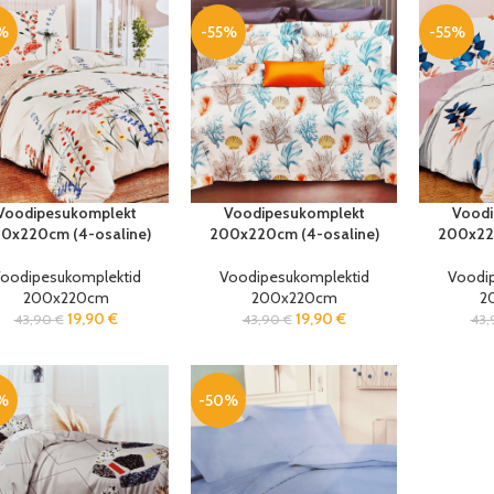
%
-55%
-55%
Voodipesukomplekt
Voodipesukomplekt
Voodi
0x220cm (4-osaline)
200x220cm (4-osaline)
200x220
oodipesukomplektid
Voodipesukomplektid
Voodi
200x220cm
200x220cm
2
19,90
€
19,90
€
43,90
€
43,90
€
43
%
-50%