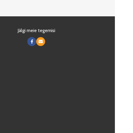
Jälgi meie tegemisi
es kõik küpsised, lubad meil pakkuda parimat
NÕUSTUN