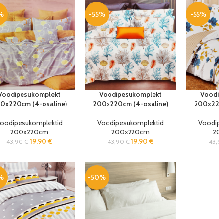
%
-55%
-55%
Voodipesukomplekt
Voodipesukomplekt
Voodi
0x220cm (4-osaline)
200x220cm (4-osaline)
200x220
oodipesukomplektid
Voodipesukomplektid
Voodi
200x220cm
200x220cm
2
19,90
€
19,90
€
43,90
€
43,90
€
43
%
-50%