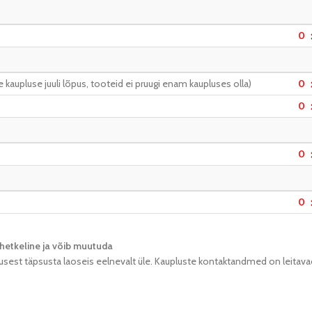
0
kaupluse juuli lõpus, tooteid ei pruugi enam kaupluses olla)
0
0
0
0
hetkeline ja võib muutuda​
usest täpsusta laoseis eelnevalt üle. Kaupluste kontaktandmed on leitava