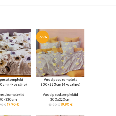
-55%
pesukomplekt
Voodipesukomplekt
cm (4-osaline)
200x220cm (4-osaline)
pesukomplektid
Voodipesukomplektid
00x220cm
200x220cm
19,90
€
19,90
€
,90
€
43,90
€