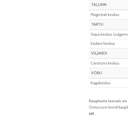
TALLINN
Magistrali keskus
TARTU
Sepa keskus (sulgeme 
Eedeni keskus
VILJANDI
Centrumi keskus
VÕRU
Kagukeskus
Kaupluste laoseis on 
Ostusoovi korral kaupl
siit
.