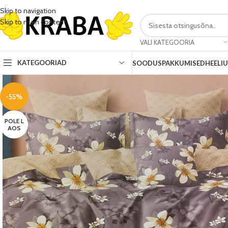
Skip to navigation
Skip to main content
VALI KATEGOORIA
KATEGOORIAD
SOODUSPAKKUMISED
HEELI
-55%
POLE L
AOS