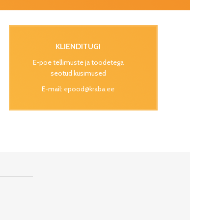
KLIENDITUGI
E-poe tellimuste ja toodetega
seotud küsimused
E-mail:
epood@kraba.ee