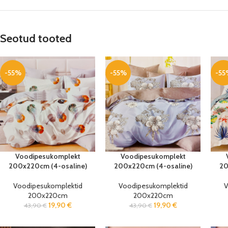
Seotud tooted
-55%
-55%
-55
Voodipesukomplekt
Voodipesukomplekt
200x220cm (4-osaline)
200x220cm (4-osaline)
20
Voodipesukomplektid
Voodipesukomplektid
V
200x220cm
200x220cm
19,90
€
19,90
€
43,90
€
43,90
€