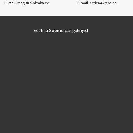
E-mail:
magistral@kraba.ee
E-mail:
eeden@kraba.ee
Eesti ja Soome pangalingid
Kasutame kraba.ee veebisaidil „küpsiseid“, et saaksime tagada e-poe
sirvimis- ja ostukogemust. Lisateavet küpsiste kasutamise kohta leiad