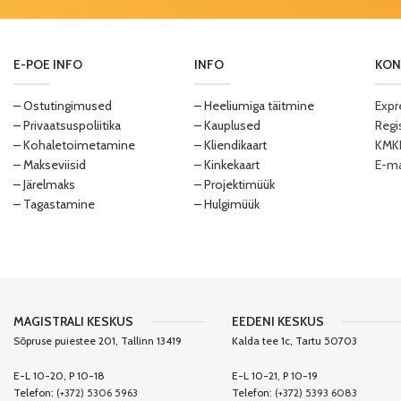
E-POE INFO
INFO
KON
– Ostutingimused
– Heeliumiga täitmine
Expr
– Privaatsuspoliitika
– Kauplused
Regi
– Kohaletoimetamine
– Kliendikaart
KMKR
– Makseviisid
– Kinkekaart
E-ma
– Järelmaks
– Projektimüük
– Tagastamine
– Hulgimüük
MAGISTRALI KESKUS
EEDENI KESKUS
Sõpruse puiestee 201, Tallinn 13419
Kalda tee 1c, Tartu 50703
E-L 10-20, P 10-18
E-L 10-21, P 10-19
Telefon:
(+372) 5306 5963
Telefon:
(+372) 5393 6083