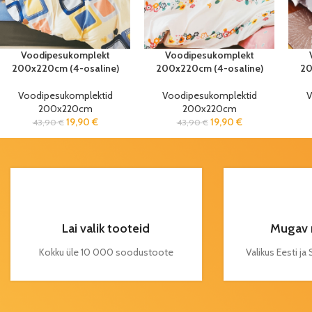
Voodipesukomplekt
Voodipesukomplekt
200x220cm (4-osaline)
200x220cm (4-osaline)
20
Voodipesukomplektid
Voodipesukomplektid
V
200x220cm
200x220cm
19,90
€
19,90
€
43,90
€
43,90
€
Lai valik tooteid
Mugav 
Kokku üle 10 000 soodustoote
Valikus Eesti j