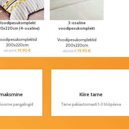
Voodipesukomplekt
3-osaline
0x220cm (4-osaline)
voodipesukomplekt
Jasmine valge
200x220cm
oodipesukomplektid
Voodipesukomplektid
200x220cm
200x220cm
19,90
€
19,90
€
43,90
€
40,00
€
maksmine
Kiire tarne
a Soome pangalingid
Tarne pakiautomaati 1-3 tööpäeva