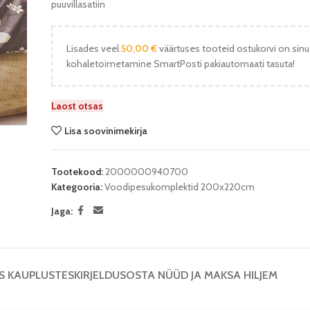
puuvillasatiin
Lisades veel
50,00
€
väärtuses tooteid ostukorvi on sinu
kohaletoimetamine SmartPosti pakiautomaati tasuta!
Laost otsas
Lisa soovinimekirja
Tootekood:
2000000940700
Kategooria:
Voodipesukomplektid 200x220cm
Jaga:
S KAUPLUSTES
KIRJELDUS
OSTA NÜÜD JA MAKSA HILJEM