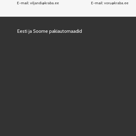
E-mail:
viljandi@kraba.ee
E-mail:
voru@kraba.ee
Eesti ja Soome pakiautomaadid
Copyright © 2025 KRABA | Kõik õigused reserveeritud
 toimimise, pakkudes kvaliteetset teenust ja erinevaid funktsioone. Lubad
 meie küpsiste poliitikast.