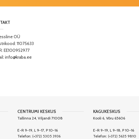
TAKT
essline OÜ
strikood: 11075633
: EE100952977
il:
info@kraba.ee
CENTRUMI KESKUS
KAGUKESKUS
Tallinna 24, Viljandi 71008
Kooli 6, Võru 65606
E-R 9-19, L 9-17, P 10-16
E-R 9-19, L 9-18, P 10-16
Telefon:
(+372) 5305 3936
Telefon:
(+372) 5635 9810