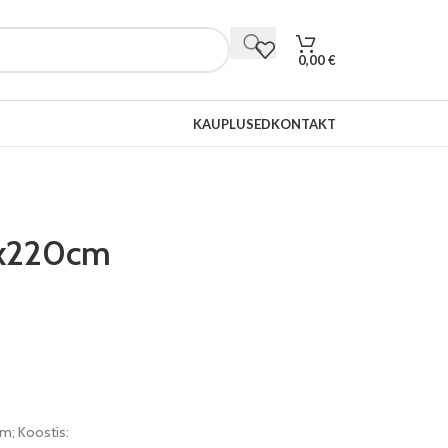
0,00
€
KAUPLUSED
KONTAKT
0x220cm
m; Koostis: