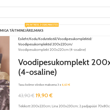
0% INTRESS, 3-OSAS MAKSTES
UMIGA TÄITMINE
JÄRELMAKS
Esileht
Kodu
Kodutekstiil
Voodipesukomplektid
Voodipesukomplektid 200x220cm
Voodipesukomplekt 200x220cm (4-osaline)
Voodipesukomplekt 20
(4-osaline)
Tasu kolme võrdse maksena 3 x
6,63
€
19,90
€
43,90
€
Tekikott 200x220cm; Lina 200x230cm; 2 padjapüüri 70x80c