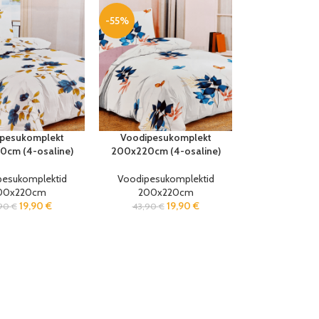
-55%
pesukomplekt
Voodipesukomplekt
cm (4-osaline)
200x220cm (4-osaline)
pesukomplektid
Voodipesukomplektid
00x220cm
200x220cm
19,90
€
19,90
€
,90
€
43,90
€