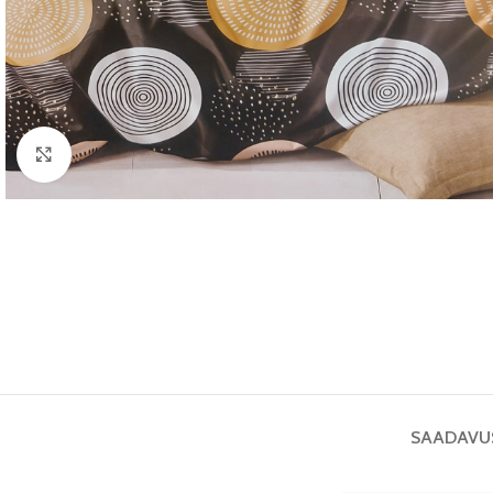
Vaata pilti
SAADAVU