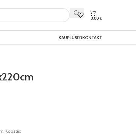
0,00
€
KAUPLUSED
KONTAKT
0x220cm
m; Koostis: