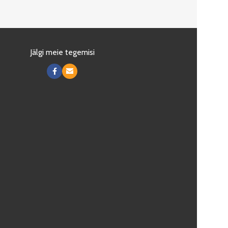
Jälgi meie tegemisi
es kõik küpsised, lubad meil pakkuda parimat
NÕUSTUN