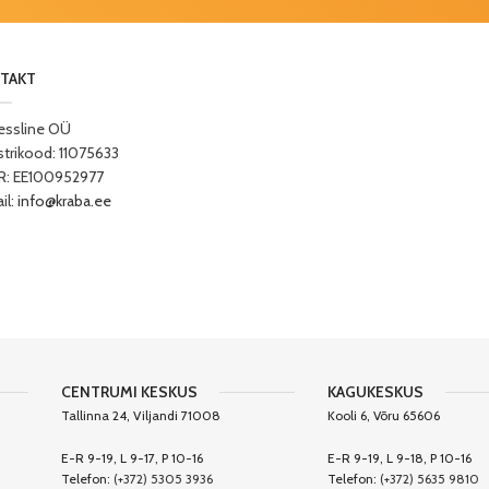
TAKT
essline OÜ
strikood: 11075633
: EE100952977
il:
info@kraba.ee
CENTRUMI KESKUS
KAGUKESKUS
Tallinna 24, Viljandi 71008
Kooli 6, Võru 65606
E-R 9-19, L 9-17, P 10-16
E-R 9-19, L 9-18, P 10-16
Telefon:
(+372) 5305 3936
Telefon:
(+372) 5635 9810