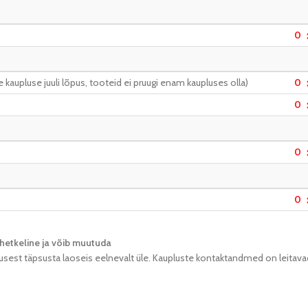
0
kaupluse juuli lõpus, tooteid ei pruugi enam kaupluses olla)
0
0
0
0
hetkeline ja võib muutuda​
usest täpsusta laoseis eelnevalt üle. Kaupluste kontaktandmed on leitava