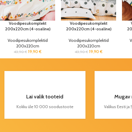
Voodipesukomplekt
Voodipesukomplekt
200x220cm (4-osaline)
200x220cm (4-osaline)
20
Voodipesukomplektid
Voodipesukomplektid
V
200x220cm
200x220cm
19,90
€
19,90
€
43,90
€
43,90
€
Lai valik tooteid
Mugav 
Kokku üle 10 000 soodustoote
Valikus Eesti j