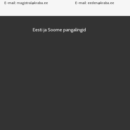
E-mail:
magistral@kraba.ee
E-mail:
eeden@kraba.ee
Eesti ja Soome pangalingid
Kasutame kraba.ee veebisaidil „küpsiseid“, et saaksime tagada e-poe
sirvimis- ja ostukogemust. Lisateavet küpsiste kasutamise kohta leiad