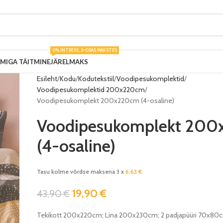
0% INTRESS, 3-OSAS MAKSTES
UMIGA TÄITMINE
JÄRELMAKS
Esileht
Kodu
Kodutekstiil
Voodipesukomplektid
Voodipesukomplektid 200x220cm
Voodipesukomplekt 200x220cm (4-osaline)
Voodipesukomplekt 20
(4-osaline)
Tasu kolme võrdse maksena 3 x
6,63
€
19,90
€
43,90
€
Tekikott 200x220cm; Lina 200x230cm; 2 padjapüüri 70x80c