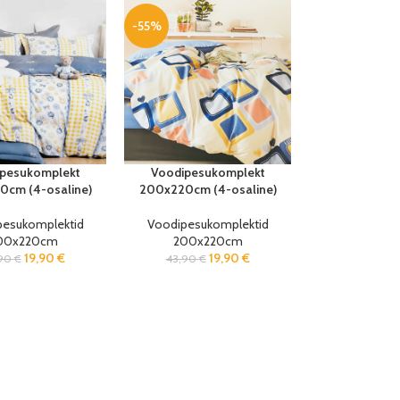
-55%
pesukomplekt
Voodipesukomplekt
cm (4-osaline)
200x220cm (4-osaline)
pesukomplektid
Voodipesukomplektid
00x220cm
200x220cm
19,90
€
19,90
€
,90
€
43,90
€