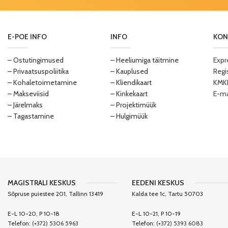
E-POE INFO
INFO
KON
– Ostutingimused
– Heeliumiga täitmine
Expr
– Privaatsuspoliitika
– Kauplused
Regi
– Kohaletoimetamine
– Kliendikaart
KMKR
– Makseviisid
– Kinkekaart
E-ma
– Järelmaks
– Projektimüük
– Tagastamine
– Hulgimüük
MAGISTRALI KESKUS
EEDENI KESKUS
Sõpruse puiestee 201, Tallinn 13419
Kalda tee 1c, Tartu 50703
E-L 10-20, P 10-18
E-L 10-21, P 10-19
Telefon:
(+372) 5306 5963
Telefon:
(+372) 5393 6083