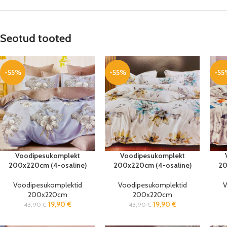
Seotud tooted
-55%
-55%
-55
Voodipesukomplekt
Voodipesukomplekt
200x220cm (4-osaline)
200x220cm (4-osaline)
20
Voodipesukomplektid
Voodipesukomplektid
V
200x220cm
200x220cm
19,90
€
19,90
€
43,90
€
43,90
€