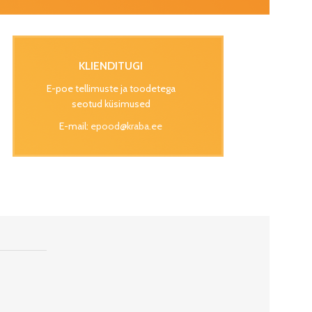
KLIENDITUGI
E-poe tellimuste ja toodetega
seotud küsimused
E-mail:
epood@kraba.ee