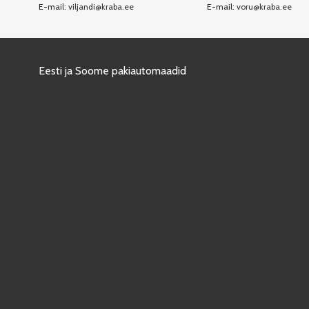
E-mail:
viljandi@kraba.ee
E-mail:
voru@kraba.ee
Eesti ja Soome pakiautomaadid
Copyright © 2025 KRABA | Kõik õigused reserveeritud
 toimimise, pakkudes kvaliteetset teenust ja erinevaid funktsioone. Lubad
 meie küpsiste poliitikast.