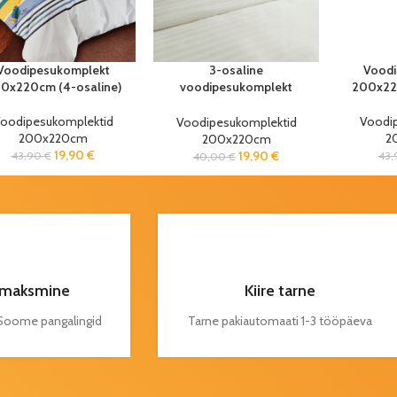
Voodipesukomplekt
3-osaline
Voodi
0x220cm (4-osaline)
voodipesukomplekt
200x220
Jasmine valge
200x220cm
oodipesukomplektid
Voodi
Voodipesukomplektid
200x220cm
2
200x220cm
19,90
€
19,90
€
43,90
€
43
40,00
€
maksmine
Kiire tarne
a Soome pangalingid
Tarne pakiautomaati 1-3 tööpäeva