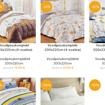
%
-55%
-55%
Voodipesukomplekt
Voodipesukomplekt
Voodi
0x220cm (4-osaline)
200x220cm (4-osaline)
200x220
oodipesukomplektid
Voodipesukomplektid
Voodi
200x220cm
200x220cm
2
19,90
€
19,90
€
43,90
€
43,90
€
43
%
-50%
-55%