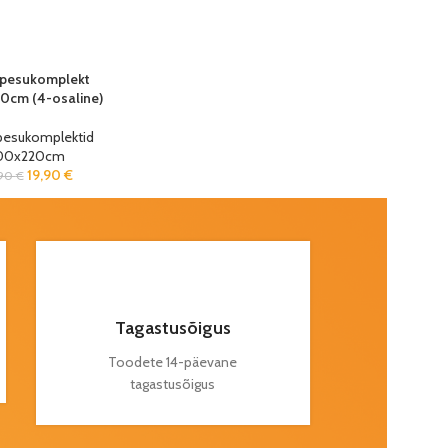
pesukomplekt
cm (4-osaline)
pesukomplektid
00x220cm
19,90
€
,90
€
Tagastusõigus
Toodete 14-päevane
tagastusõigus