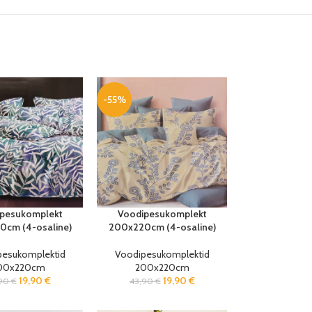
-55%
pesukomplekt
Voodipesukomplekt
cm (4-osaline)
200x220cm (4-osaline)
pesukomplektid
Voodipesukomplektid
00x220cm
200x220cm
19,90
€
19,90
€
,90
€
43,90
€