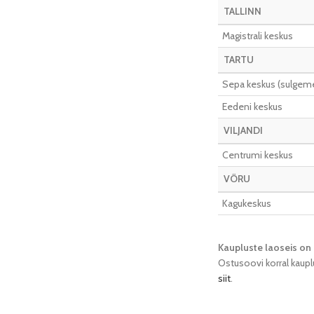
TALLINN
Magistrali keskus
TARTU
Sepa keskus (sulgeme 
Eedeni keskus
VILJANDI
Centrumi keskus
VÕRU
Kagukeskus
Kaupluste laoseis on 
Ostusoovi korral kaupl
siit
.