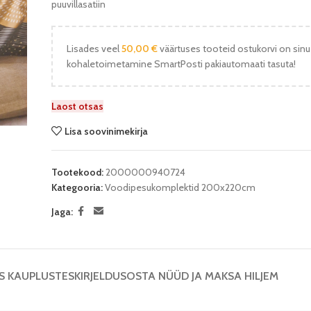
puuvillasatiin
Lisades veel
50,00
€
väärtuses tooteid ostukorvi on sinu
kohaletoimetamine SmartPosti pakiautomaati tasuta!
Laost otsas
Lisa soovinimekirja
Tootekood:
2000000940724
Kategooria:
Voodipesukomplektid 200x220cm
Jaga:
S KAUPLUSTES
KIRJELDUS
OSTA NÜÜD JA MAKSA HILJEM