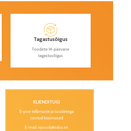
Tagastusõigus
Toodete 14-päevane
tagastusõigus
KLIENDITUGI
E-poe tellimuste ja toodetega
seotud küsimused
E-mail:
epood@kraba.ee