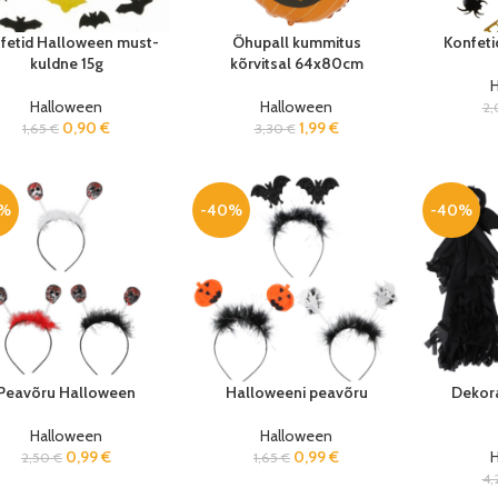
fetid Halloween must-
Õhupall kummitus
Konfeti
kuldne 15g
kõrvitsal 64x80cm
Halloween
Halloween
2
0,90
€
1,99
€
1,65
€
3,30
€
0%
-40%
-40%
Peavõru Halloween
Halloweeni peavõru
Dekor
Halloween
Halloween
0,99
€
0,99
€
2,50
€
1,65
€
4,