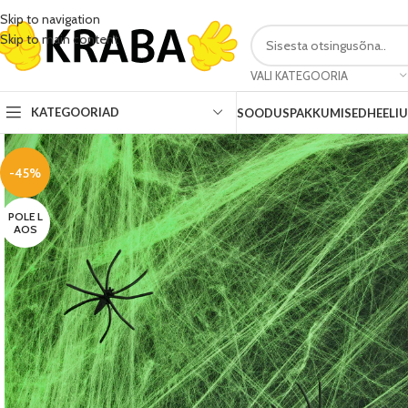
Skip to navigation
Skip to main content
VALI KATEGOORIA
KATEGOORIAD
SOODUSPAKKUMISED
HEELI
-45%
POLE L
AOS