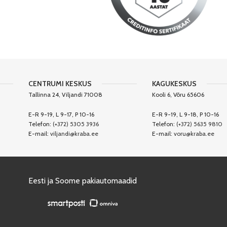
CENTRUMI KESKUS
KAGUKESKUS
Tallinna 24, Viljandi 71008
Kooli 6, Võru 65606
E-R 9-19, L 9-17, P 10-16
E-R 9-19, L 9-18, P 10-16
Telefon:
(+372) 5305 3936
Telefon:
(+372) 5635 9810
E-mail:
viljandi@kraba.ee
E-mail:
voru@kraba.ee
Eesti ja Soome pakiautomaadid