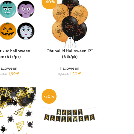
-40%
rikud halloween
Õhupallid Halloween 12″
cm (6 tk/pk)
(6 tk/pk)
Halloween
Halloween
1,99
€
1,50
€
,30
€
2,50
€
-50%