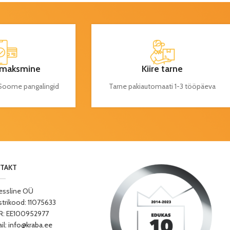
maksmine
Kiire tarne
a Soome pangalingid
Tarne pakiautomaati 1-3 tööpäeva
TAKT
essline OÜ
strikood: 11075633
: EE100952977
il:
info@kraba.ee