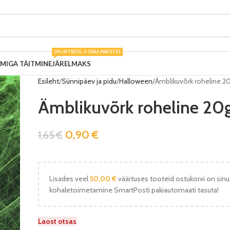
0% INTRESS, 3-OSAS MAKSTES
UMIGA TÄITMINE
JÄRELMAKS
Esileht
Sünnipäev ja pidu
Halloween
Ämblikuvõrk roheline 2
Ämblikuvõrk roheline 20
0,90
€
1,65
€
Lisades veel
50,00
€
väärtuses tooteid ostukorvi on sinu
kohaletoimetamine SmartPosti pakiautomaati tasuta!
Laost otsas