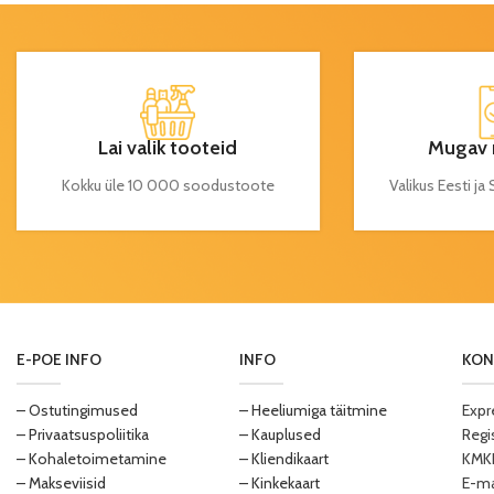
Lai valik tooteid
Mugav 
Kokku üle 10 000 soodustoote
Valikus Eesti j
E-POE INFO
INFO
KON
– Ostutingimused
– Heeliumiga täitmine
Expr
– Privaatsuspoliitika
– Kauplused
Regi
– Kohaletoimetamine
– Kliendikaart
KMKR
– Makseviisid
– Kinkekaart
E-ma