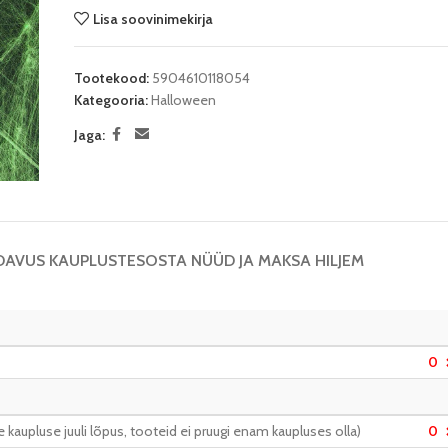
Lisa soovinimekirja
Tootekood:
5904610118054
Kategooria:
Halloween
Jaga:
DAVUS KAUPLUSTES
OSTA NÜÜD JA MAKSA HILJEM
0
kaupluse juuli lõpus, tooteid ei pruugi enam kaupluses olla)
0