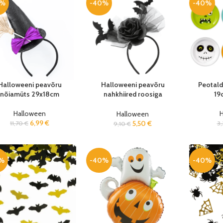
0%
-40%
-40%
Halloweeni peavõru
Halloweeni peavõru
Peotald
nõiamüts 29x18cm
nahkhiired roosiga
19
26x26cm
Halloween
Halloween
6,99
€
5,50
€
11,70
€
3
9,10
€
%
-40%
-40%