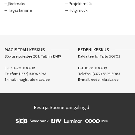
– Järelmaks
– Projektimüük
– Tagastamine
– Hulgimüük
MAGISTRALI KESKUS
EEDENI KESKUS
Sõpruse puiestee 201, Tallinn 13419
Kalda tee 1c, Tartu 50703
E-L 10-20, P 10-18
E-L 10-21, P 10-19
Telefon:
(+372) 5306 5963
Telefon:
(+372) 5393 6083
E-mail:
magistral@kraba.ee
E-mail:
eeden@kraba.ee
Eesti ja Soome pangalingid