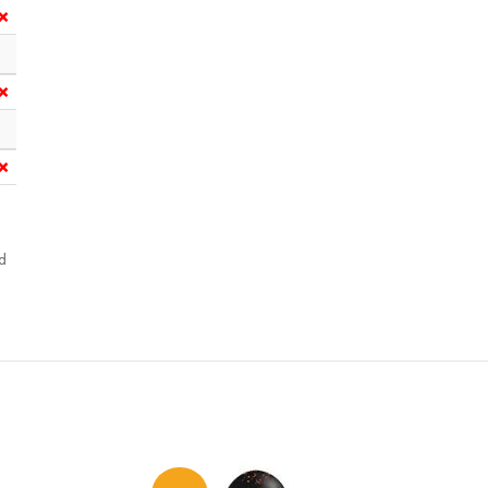
❌
❌
❌
d