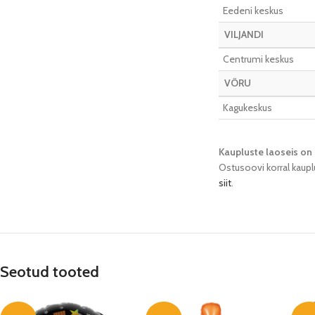
Eedeni keskus
VILJANDI
Centrumi keskus
VÕRU
Kagukeskus
Kaupluste laoseis on 
Ostusoovi korral kaupl
siit
.
Seotud tooted