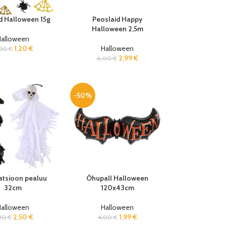
d Halloween 15g
Peoslaid Happy
Halloween 2,5m
Halloween
1,20
€
Halloween
,00
€
2,99
€
6,00
€
-50%
atsioon pealuu
Õhupall Halloween
32cm
120x43cm
Halloween
Halloween
2,50
€
1,99
€
20
€
4,00
€