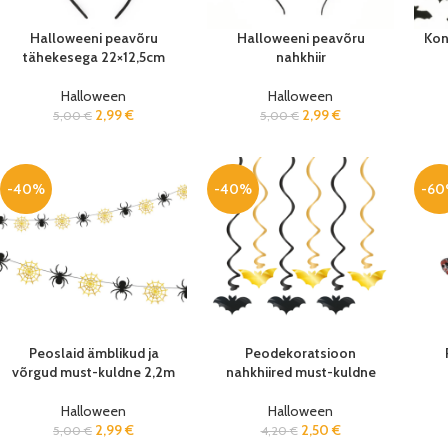
Halloweeni peavõru
Halloweeni peavõru
Kon
tähekesega 22×12,5cm
nahkhiir
Halloween
Halloween
2,99
€
2,99
€
5,00
€
5,00
€
-40%
-40%
-6
Peoslaid ämblikud ja
Peodekoratsioon
võrgud must-kuldne 2,2m
nahkhiired must-kuldne
Halloween
Halloween
2,99
€
2,50
€
5,00
€
4,20
€