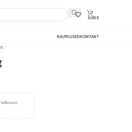
0,00
€
KAUPLUSED
KONTAKT
0g
g
 tellimuse