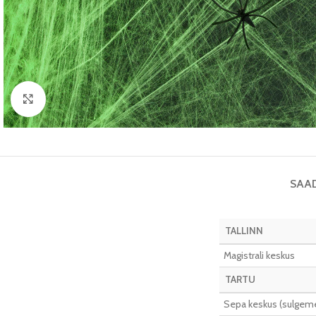
Vaata pilti
SAA
TALLINN
Magistrali keskus
TARTU
Sepa keskus (sulgeme 