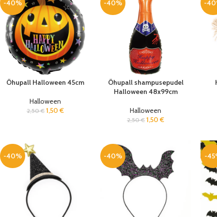
-40%
-40%
-4
Õhupall Halloween 45cm
Õhupall shampusepudel
Halloween 48x99cm
Halloween
1,50
€
Halloween
2,50
€
1,50
€
2,50
€
-40%
-40%
-45