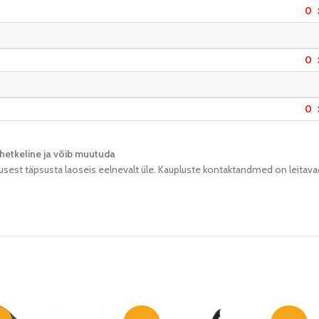
0
0
0
hetkeline ja võib muutuda​
usest täpsusta laoseis eelnevalt üle. Kaupluste kontaktandmed on leitava