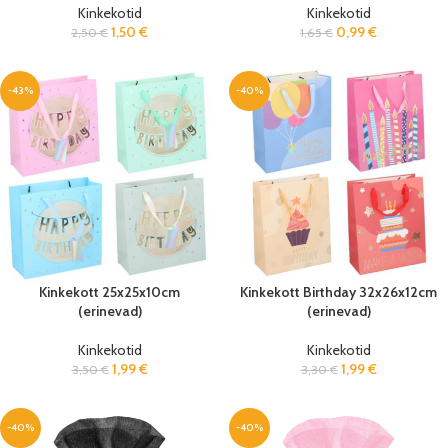
Kinkekotid
Kinkekotid
1,50
€
0,99
€
2,50
€
1,65
€
-43%
-40%
Kinkekott 25x25x10cm
Kinkekott Birthday 32x26x12cm
(erinevad)
(erinevad)
Kinkekotid
Kinkekotid
1,99
€
1,99
€
3,50
€
3,30
€
-40%
-40%