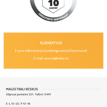
KLIENDITUGI
E-poe tellimuste ja toodetega seotud küsimused
E-mail:
epood@kraba.ee
MAGISTRALI KESKUS
Sõpruse puiestee 201, Tallinn 13419
E-L 10-20, P 10-18