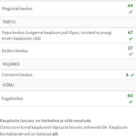
49
Magistrali keskus
✅
TARTU
Sepa keskus (sulgeme kaupluse juuli lõpus, tooteid ei pruugi
67
enam kaupluses olla)
✅
27
Eedeni keskus
✅
VILJANDI
Centrumi keskus
6
✅
VÕRU
40
Kagukeskus
✅
Kaupluste laoseis on hetkeline ja võib muutuda​
Ostusoovi korral kauplusest täpsusta laoseis eelnevalt üle. Kaupluste
kontaktandmed on leitavad
siit
.