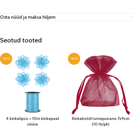
Osta nüüd ja maksa hiljem
Seotud tooted
-40%
-40%
4 kinkelipsu + 10m kinkepael
Kinkekotid tumepunane 7x9cm
sinine
(10 tk/pk)