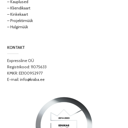
– Kauplused
– Kliendikaart
– Kinkekaart
– Projektimüük
– Hulgimüük
KONTAKT
Expressline OÜ
Registrikood: 11075633
KMKR: EE100952977
E-mail:
info@kraba.ee