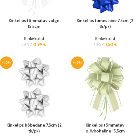
Kinkelips tõmmatav valge
Kinkelips tumesinine 7,5cm (2
15,5cm
tk/pk)
Kinkekotid
Kinkekotid
0,99
€
1,50
€
1,65
€
2,50
€
-40%
-40%
Kinkelips hõbedane 7,5cm (2
Kinkelips tõmmatav
tk/pk)
oliiviroheline 15,5cm