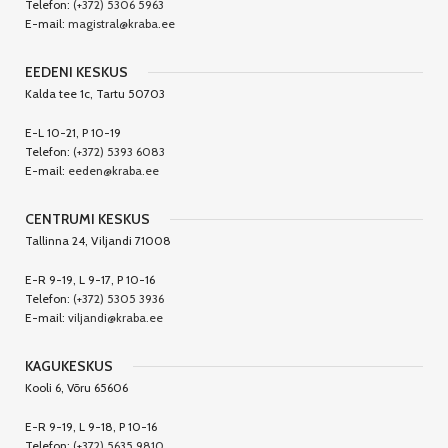
Telefon:
(+372) 5306 5963
E-mail:
magistral@kraba.ee
EEDENI KESKUS
Kalda tee 1c, Tartu 50703
E-L 10-21, P 10-19
Telefon:
(+372) 5393 6083
E-mail:
eeden@kraba.ee
CENTRUMI KESKUS
Tallinna 24, Viljandi 71008
E-R 9-19, L 9-17, P 10-16
Telefon:
(+372) 5305 3936
E-mail:
viljandi@kraba.ee
KAGUKESKUS
Kooli 6, Võru 65606
E-R 9-19, L 9-18, P 10-16
Telefon:
(+372) 5635 9810