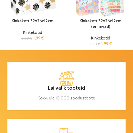
Kinkekott 32x26x12cm
Kinkekott 32x26x12cm
(erinevad)
Kinkekotid
1,99
€
Kinkekotid
3,30
€
1,99
€
3,30
€
Lai valik tooteid
Kokku üle 10 000 soodustoote