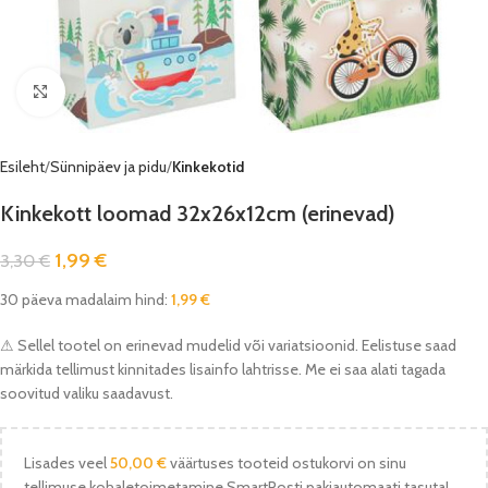
Vaata pilti
Esileht
Sünnipäev ja pidu
Kinkekotid
Kinkekott loomad 32x26x12cm (erinevad)
1,99
€
3,30
€
30 päeva madalaim hind:
1,99
€
⚠ Sellel tootel on erinevad mudelid või variatsioonid. Eelistuse saad
märkida tellimust kinnitades lisainfo lahtrisse. Me ei saa alati tagada
soovitud valiku saadavust.
Lisades veel
50,00
€
väärtuses tooteid ostukorvi on sinu
tellimuse kohaletoimetamine SmartPosti pakiautomaati tasuta!