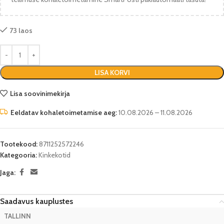
73 laos
LISA KORVI
Lisa soovinimekirja
Eeldatav kohaletoimetamise aeg:
10.08.2026 – 11.08.2026
Tootekood:
8711252572246
Kategooria:
Kinkekotid
Jaga:
Saadavus kauplustes
TALLINN