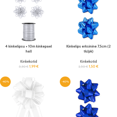
4 kinkelipsu + 10m kinkepael
Kinkelips erksinine 7,5cm (2
hall
tk/pk)
Kinkekotid
Kinkekotid
1,99
€
1,50
€
3,30
€
2,50
€
-40%
-40%