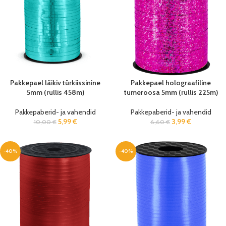
Pakkepael läikiv türkiissinine
Pakkepael holograafiline
5mm (rullis 458m)
tumeroosa 5mm (rullis 225m)
Pakkepaberid- ja vahendid
Pakkepaberid- ja vahendid
5,99
€
3,99
€
10,00
€
6,60
€
-40%
-40%