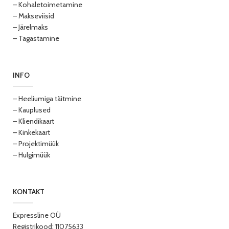
– Kohaletoimetamine
– Makseviisid
– Järelmaks
– Tagastamine
INFO
– Heeliumiga täitmine
– Kauplused
– Kliendikaart
– Kinkekaart
– Projektimüük
– Hulgimüük
KONTAKT
Expressline OÜ
Registrikood: 11075633