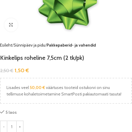
Vaata pilti
Esileht
Sünnipäev ja pidu
Pakkepaberid- ja vahendid
Kinkelips roheline 7,5cm (2 tk/pk)
1,50
€
2,50
€
Lisades veel
50,00
€
väärtuses tooteid ostukorvi on sinu
tellimuse kohaletoimetamine SmartPosti pakiautomaati tasuta!
5 laos