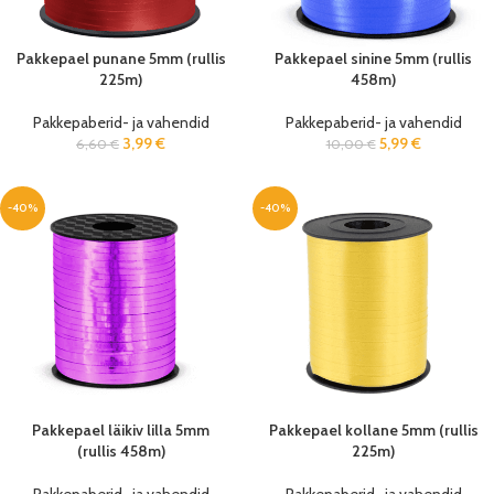
Pakkepael punane 5mm (rullis
Pakkepael sinine 5mm (rullis
225m)
458m)
Pakkepaberid- ja vahendid
Pakkepaberid- ja vahendid
3,99
€
5,99
€
6,60
€
10,00
€
-40%
-40%
Pakkepael läikiv lilla 5mm
Pakkepael kollane 5mm (rullis
(rullis 458m)
225m)