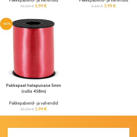
Pakkepaberid- ja vahendid
Pakkepaberid- ja vahendid
5,99
€
3,99
€
10,00
€
6,60
€
-40%
Pakkepael helepunane 5mm
(rullis 458m)
Pakkepaberid- ja vahendid
5,99
€
10,00
€