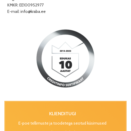
KMKR: EE100952977
E-mail:
info@kraba.ee
KLIENDITUGI
E-poe tellimuste ja toodetega seotud küsimused