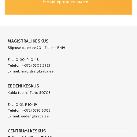
E-mail:
epood@kraba.ee
MAGISTRALI KESKUS
Sõpruse puiestee 201, Tallinn 13419
E-L 10-20, P 10-18
Telefon:
(+372) 5306 5963
E-mail:
magistral@kraba.ee
EEDENI KESKUS
Kalda tee 1c, Tartu 50703
E-L 10-21, P 10-19
Telefon:
(+372) 5393 6083
E-mail:
eeden@kraba.ee
CENTRUMI KESKUS