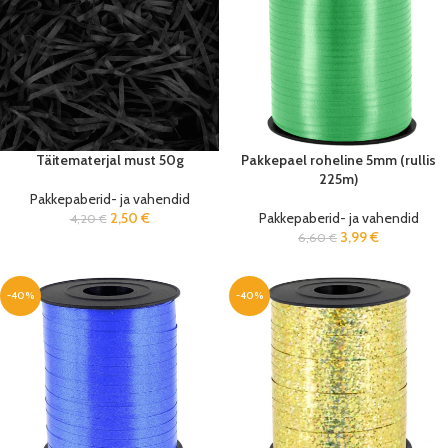
Täitematerjal must 50g
Pakkepael roheline 5mm (rullis
225m)
Pakkepaberid- ja vahendid
2,50
€
Pakkepaberid- ja vahendid
4,20
€
3,99
€
6,60
€
-40%
-40%