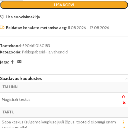
LISA KORVI
Lisa soovinimekirja
Eeldatav kohaletoimetamise aeg:
11.08.2026 – 12.08.2026
Tootekood:
5904610160183
Kategooria:
Pakkepaberid- ja vahendid
Jaga:
Saadavus kauplustes
TALLINN
0
Magistrali keskus
❌
TARTU
Sepa keskus (sulgeme kaupluse juuli lõpus, tooteid ei pruugi enam
2
kaupluses olla)
⚠️