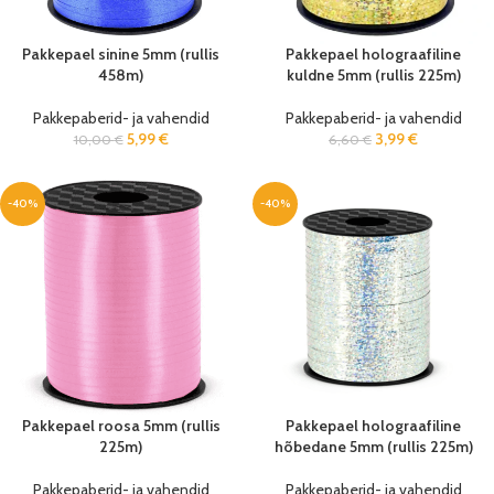
Pakkepael sinine 5mm (rullis
Pakkepael holograafiline
458m)
kuldne 5mm (rullis 225m)
Pakkepaberid- ja vahendid
Pakkepaberid- ja vahendid
5,99
€
3,99
€
10,00
€
6,60
€
-40%
-40%
Pakkepael roosa 5mm (rullis
Pakkepael holograafiline
225m)
hõbedane 5mm (rullis 225m)
Pakkepaberid- ja vahendid
Pakkepaberid- ja vahendid