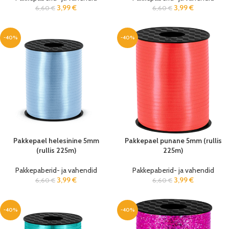
3,99
€
3,99
€
6,60
€
6,60
€
-40%
-40%
Pakkepael helesinine 5mm
Pakkepael punane 5mm (rullis
(rullis 225m)
225m)
Pakkepaberid- ja vahendid
Pakkepaberid- ja vahendid
3,99
€
3,99
€
6,60
€
6,60
€
-40%
-40%