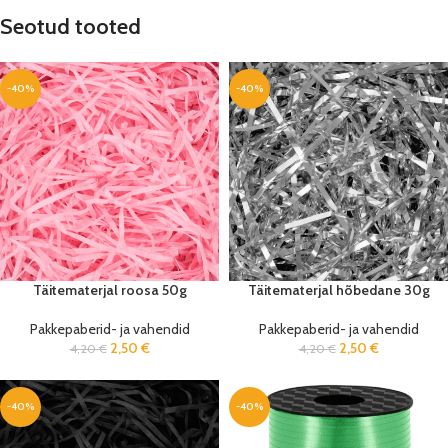
Seotud tooted
-40%
-40%
Täitematerjal roosa 50g
Täitematerjal hõbedane 30g
Pakkepaberid- ja vahendid
Pakkepaberid- ja vahendid
2,50
€
2,50
€
4,20
€
4,20
€
-40%
-40%