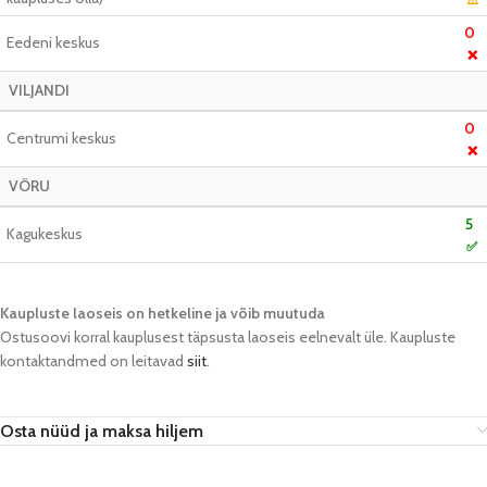
0
Eedeni keskus
❌
VILJANDI
0
Centrumi keskus
❌
VÕRU
5
Kagukeskus
✅
Kaupluste laoseis on hetkeline ja võib muutuda​
Ostusoovi korral kauplusest täpsusta laoseis eelnevalt üle. Kaupluste
kontaktandmed on leitavad
siit
.
Osta nüüd ja maksa hiljem