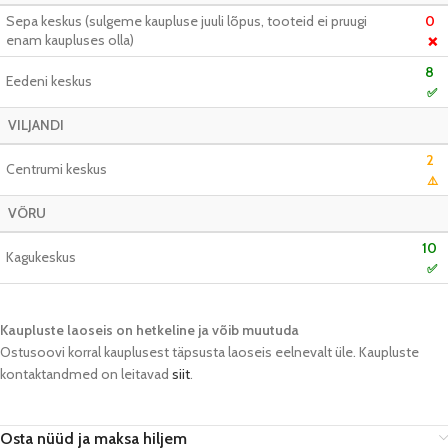
Sepa keskus (sulgeme kaupluse juuli lõpus, tooteid ei pruugi
0
enam kaupluses olla)
❌
8
Eedeni keskus
✅
VILJANDI
2
Centrumi keskus
⚠️
VÕRU
10
Kagukeskus
✅
Kaupluste laoseis on hetkeline ja võib muutuda​
Ostusoovi korral kauplusest täpsusta laoseis eelnevalt üle. Kaupluste
kontaktandmed on leitavad
siit
.
Osta nüüd ja maksa hiljem