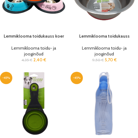
Lemmiklooma toidukauss koer
Lemmiklooma toidukauss
Lemmiklooma toidu- ja
Lemmiklooma toidu- ja
jooginõud
jooginõud
2,40
€
5,70
€
4,35
€
9,50
€
-45%
-45%