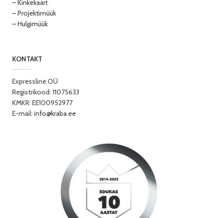
– Kinkekaart
– Projektimüük
– Hulgimüük
KONTAKT
Expressline OÜ
Registrikood: 11075633
KMKR: EE100952977
E-mail:
info@kraba.ee