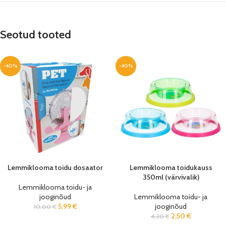
Seotud tooted
-40%
-40%
Lemmiklooma toidu dosaator
Lemmiklooma toidukauss
350ml (värvivalik)
Lemmiklooma toidu- ja
jooginõud
Lemmiklooma toidu- ja
5,99
€
jooginõud
10,00
€
2,50
€
4,20
€