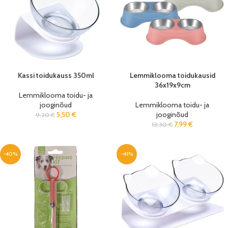
Kassi toidukauss 350ml
Lemmiklooma toidukausid
36x19x9cm
Lemmiklooma toidu- ja
jooginõud
Lemmiklooma toidu- ja
5,50
€
jooginõud
9,20
€
7,99
€
13,30
€
-40%
-41%