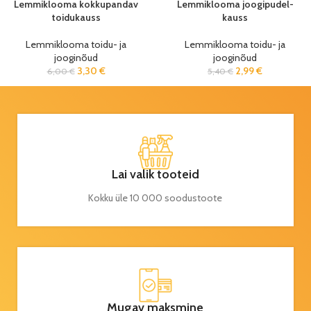
Lemmiklooma kokkupandav
Lemmiklooma joogipudel-
toidukauss
kauss
Lemmiklooma toidu- ja
Lemmiklooma toidu- ja
jooginõud
jooginõud
3,30
€
2,99
€
6,00
€
5,40
€
Lai valik tooteid
Kokku üle 10 000 soodustoote
Mugav maksmine