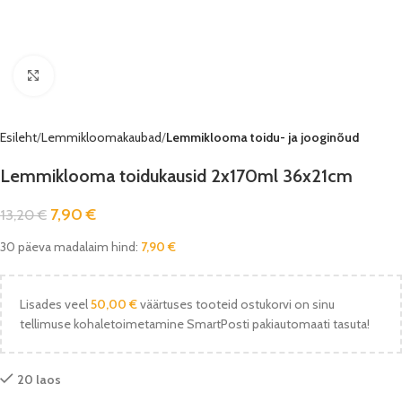
Vaata pilti
Esileht
Lemmikloomakaubad
Lemmiklooma toidu- ja jooginõud
Lemmiklooma toidukausid 2x170ml 36x21cm
7,90
€
13,20
€
30 päeva madalaim hind:
7,90
€
Lisades veel
50,00
€
väärtuses tooteid ostukorvi on sinu
tellimuse kohaletoimetamine SmartPosti pakiautomaati tasuta!
20 laos