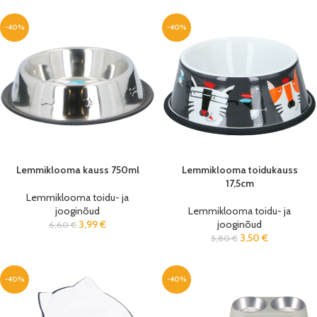
-40%
-40%
Lemmiklooma kauss 750ml
Lemmiklooma toidukauss
17,5cm
Lemmiklooma toidu- ja
jooginõud
Lemmiklooma toidu- ja
3,99
€
jooginõud
6,60
€
3,50
€
5,80
€
-40%
-40%