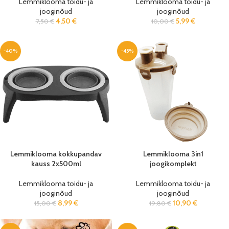
Lemmiklooma toidu- ja
Lemmiklooma toidu- ja
jooginõud
jooginõud
4,50
€
5,99
€
7,50
€
10,00
€
-40%
-45%
Lemmiklooma kokkupandav
Lemmiklooma 3in1
kauss 2x500ml
joogikomplekt
Lemmiklooma toidu- ja
Lemmiklooma toidu- ja
jooginõud
jooginõud
8,99
€
10,90
€
15,00
€
19,80
€