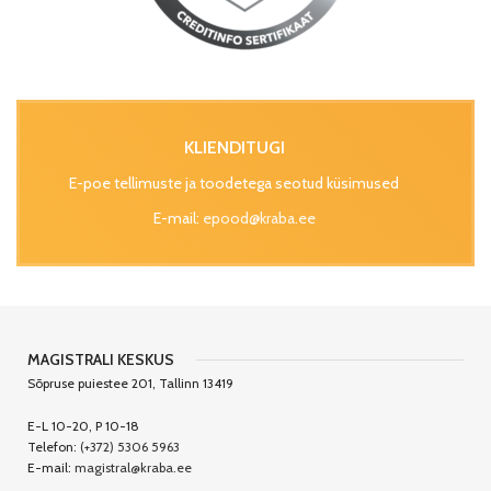
KLIENDITUGI
E-poe tellimuste ja toodetega seotud küsimused
E-mail:
epood@kraba.ee
MAGISTRALI KESKUS
Sõpruse puiestee 201, Tallinn 13419
E-L 10-20, P 10-18
Telefon:
(+372) 5306 5963
E-mail:
magistral@kraba.ee