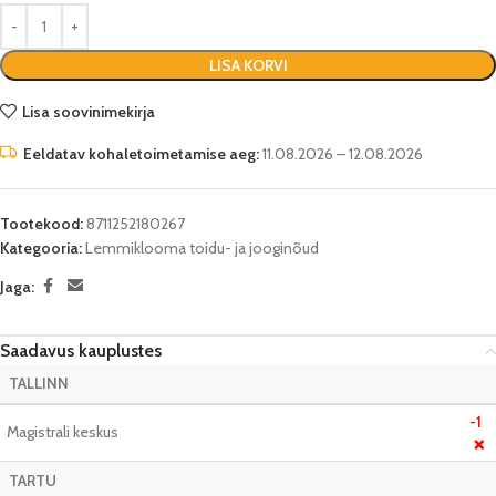
LISA KORVI
Lisa soovinimekirja
Eeldatav kohaletoimetamise aeg:
11.08.2026 – 12.08.2026
Tootekood:
8711252180267
Kategooria:
Lemmiklooma toidu- ja jooginõud
Jaga:
Saadavus kauplustes
TALLINN
-1
Magistrali keskus
❌
TARTU