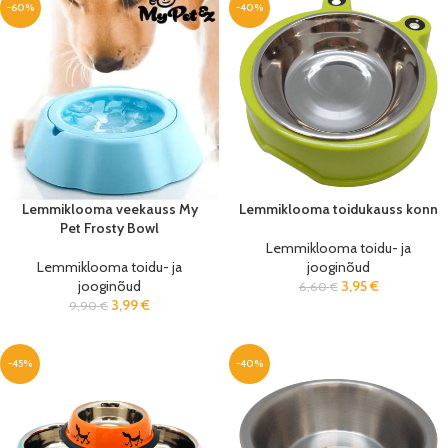
-60%
-40%
Lemmiklooma veekauss My
Lemmiklooma toidukauss konn
Pet Frosty Bowl
Lemmiklooma toidu- ja
Lemmiklooma toidu- ja
jooginõud
jooginõud
3,95
€
6,60
€
3,99
€
9,90
€
-45%
-40%