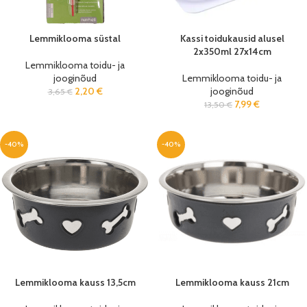
Lemmiklooma süstal
Kassi toidukausid alusel
2x350ml 27x14cm
Lemmiklooma toidu- ja
jooginõud
Lemmiklooma toidu- ja
2,20
€
jooginõud
3,65
€
7,99
€
13,50
€
-40%
-40%
Lemmiklooma kauss 13,5cm
Lemmiklooma kauss 21cm