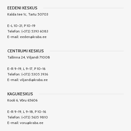
EEDENI KESKUS
Kalda tee 1c, Tartu 50703
E-L 10-21, P 10-19
Telefon:
(+372) 5393 6083
E-mail:
eeden@kraba.ee
CENTRUMI KESKUS
Tallinna 24, Viljandi 71008
E-R 9-19, L 9-17, P 10-16
Telefon:
(+372) 5305 3936
E-mail:
viljandi@kraba.ee
KAGUKESKUS
Kooli 6, Võru 65606
E-R 9-19, L 9-18, P 10-16
Telefon:
(+372) 5635 9810
E-mail:
voru@kraba.ee