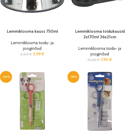
Lemmiklooma kauss 750ml
Lemmiklooma toidukausid
2x170ml 36x21cm
Lemmiklooma toidu- ja
jooginõud
Lemmiklooma toidu- ja
3,99
€
jooginõud
6,60
€
7,90
€
13,20
€
-40%
-45%