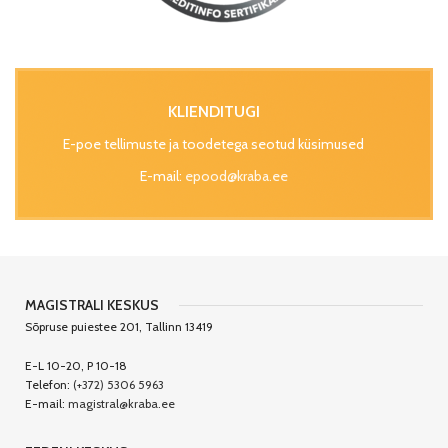
KLIENDITUGI
E-poe tellimuste ja toodetega seotud küsimused
E-mail:
epood@kraba.ee
MAGISTRALI KESKUS
Sõpruse puiestee 201, Tallinn 13419
E-L 10-20, P 10-18
Telefon:
(+372) 5306 5963
E-mail:
magistral@kraba.ee