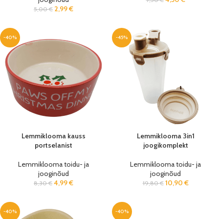
2,99
€
5,00
€
-40%
-45%
Lemmiklooma kauss
Lemmiklooma 3in1
portselanist
joogikomplekt
Lemmiklooma toidu- ja
Lemmiklooma toidu- ja
jooginõud
jooginõud
4,99
€
10,90
€
8,30
€
19,80
€
-40%
-40%