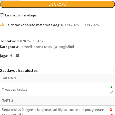
LISA KORVI
Lisa soovinimekirja
Eeldatav kohaletoimetamise aeg:
10.08.2026 – 11.08.2026
Tootekood:
8711252389462
Kategooria:
Lemmiklooma toidu- ja jooginõud
Jaga:
Saadavus kauplustes
TALLINN
8
Magistrali keskus
✅
TARTU
Sepa keskus (sulgeme kaupluse juuli lõpus, tooteid ei pruugi enam
0
kaupluses olla)
❌