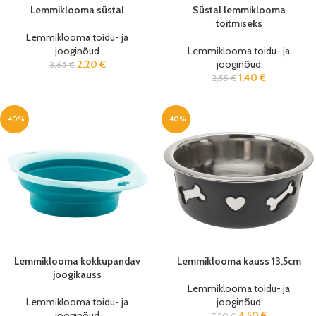
Lemmiklooma süstal
Süstal lemmiklooma
toitmiseks
Lemmiklooma toidu- ja
jooginõud
Lemmiklooma toidu- ja
2,20
€
jooginõud
3,65
€
1,40
€
2,55
€
-40%
-40%
Lemmiklooma kokkupandav
Lemmiklooma kauss 13,5cm
joogikauss
Lemmiklooma toidu- ja
Lemmiklooma toidu- ja
jooginõud
jooginõud
4,50
€
7,50
€