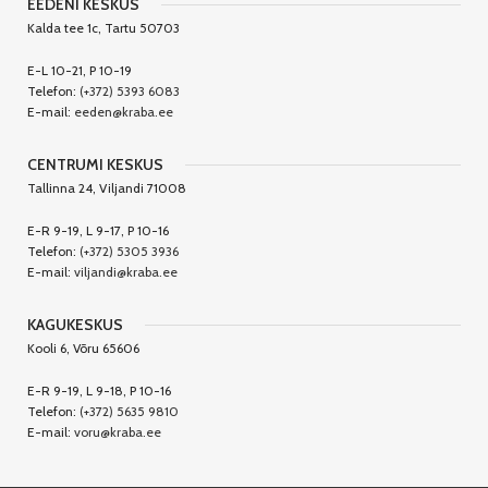
EEDENI KESKUS
Kalda tee 1c, Tartu 50703
E-L 10-21, P 10-19
Telefon:
(+372) 5393 6083
E-mail:
eeden@kraba.ee
CENTRUMI KESKUS
Tallinna 24, Viljandi 71008
E-R 9-19, L 9-17, P 10-16
Telefon:
(+372) 5305 3936
E-mail:
viljandi@kraba.ee
KAGUKESKUS
Kooli 6, Võru 65606
E-R 9-19, L 9-18, P 10-16
Telefon:
(+372) 5635 9810
E-mail:
voru@kraba.ee