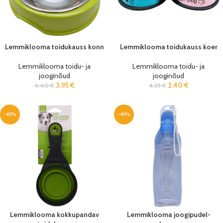
Lemmiklooma toidukauss konn
Lemmiklooma toidukauss koer
Lemmiklooma toidu- ja
Lemmiklooma toidu- ja
jooginõud
jooginõud
3,95
€
2,40
€
6,60
€
4,35
€
-45%
-45%
Lemmiklooma kokkupandav
Lemmiklooma joogipudel-