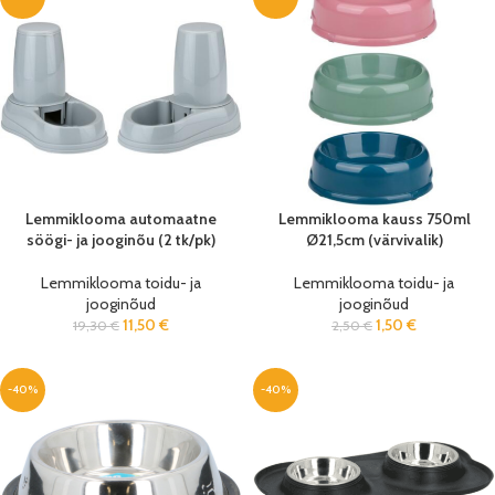
Lemmiklooma automaatne
Lemmiklooma kauss 750ml
söögi- ja jooginõu (2 tk/pk)
Ø21,5cm (värvivalik)
Lemmiklooma toidu- ja
Lemmiklooma toidu- ja
jooginõud
jooginõud
11,50
€
1,50
€
19,30
€
2,50
€
-40%
-40%