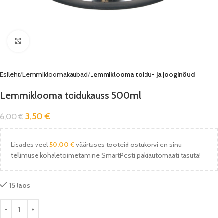
Vaata pilti
Esileht
Lemmikloomakaubad
Lemmiklooma toidu- ja jooginõud
Lemmiklooma toidukauss 500ml
3,50
€
6,00
€
Lisades veel
50,00
€
väärtuses tooteid ostukorvi on sinu
tellimuse kohaletoimetamine SmartPosti pakiautomaati tasuta!
15 laos