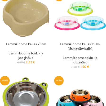
Lemmiklooma kauss 28cm
Lemmiklooma kauss 150ml
15cm (värvivalik)
Lemmiklooma toidu- ja
jooginõud
Lemmiklooma toidu- ja
2,62
€
jooginõud
4,37
€
1,50
€
2,50
€
-40%
-45%