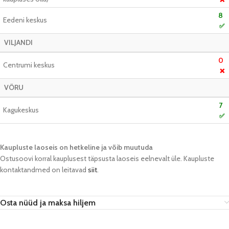
8
Eedeni keskus
✅
VILJANDI
0
Centrumi keskus
❌
VÕRU
7
Kagukeskus
✅
Kaupluste laoseis on hetkeline ja võib muutuda​
Ostusoovi korral kauplusest täpsusta laoseis eelnevalt üle. Kaupluste
kontaktandmed on leitavad
siit
.
Osta nüüd ja maksa hiljem