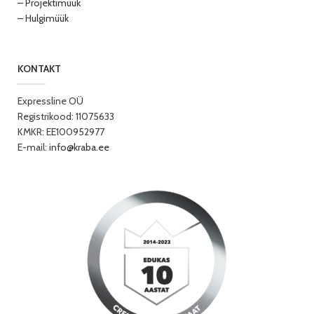
– Projektimüük
– Hulgimüük
KONTAKT
Expressline OÜ
Registrikood: 11075633
KMKR: EE100952977
E-mail:
info@kraba.ee