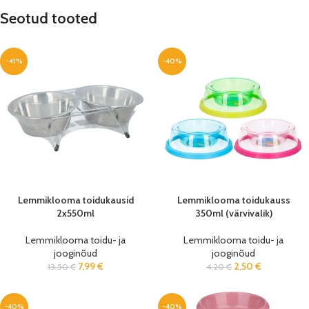
Seotud tooted
-41%
-40%
Lemmiklooma toidukausid
Lemmiklooma toidukauss
2x550ml
350ml (värvivalik)
Lemmiklooma toidu- ja
Lemmiklooma toidu- ja
jooginõud
jooginõud
7,99
€
2,50
€
13,50
€
4,20
€
-40%
-40%