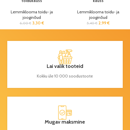
toidukauss
kauss
Lemmiklooma toidu- ja
Lemmiklooma toidu- ja
jooginõud
jooginõud
3,30
€
2,99
€
6,00
€
5,40
€
Lai valik tooteid
Kokku üle 10 000 soodustoote
Mugav maksmine