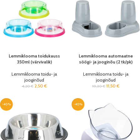
Lemmiklooma toidukauss
Lemmiklooma automaatne
350ml (värvivalik)
söögi- ja jooginõu (2 tk/pk)
Lemmiklooma toidu- ja
Lemmiklooma toidu- ja
jooginõud
jooginõud
2,50
€
11,50
€
4,20
€
19,30
€
-40%
-40%