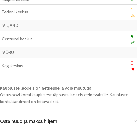
1
Eedeni keskus
⚠️
VILJANDI
4
Centrumi keskus
✅
VÕRU
0
Kagukeskus
❌
Kaupluste laoseis on hetkeline ja võib muutuda​
Ostusoovi korral kauplusest täpsusta laoseis eelnevalt üle. Kaupluste
kontaktandmed on leitavad
siit
.
Osta nüüd ja maksa hiljem