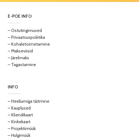
E-POE INFO
– Ostutingimused
– Privaatsuspoliitika
– Kohaletoimetamine
– Makseviisid
– Järelmaks
– Tagastamine
INFO
– Heeliumiga täitmine
– Kauplused
– Kliendikaart
– Kinkekaart
– Projektimüük
– Hulgimüük