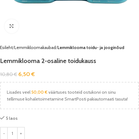
Vaata pilti
Esileht
Lemmikloomakaubad
Lemmiklooma toidu- ja jooginõud
Lemmiklooma 2-osaline toidukauss
6,50
€
10,80
€
Lisades veel
50,00
€
väärtuses tooteid ostukorvi on sinu
tellimuse kohaletoimetamine SmartPosti pakiautomaati tasuta!
5 laos