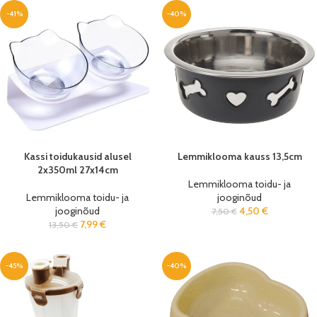
-41%
-40%
Kassi toidukausid alusel
Lemmiklooma kauss 13,5cm
2x350ml 27x14cm
Lemmiklooma toidu- ja
Lemmiklooma toidu- ja
jooginõud
jooginõud
4,50
€
7,50
€
7,99
€
13,50
€
-45%
-40%