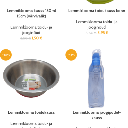
Lemmiklooma kauss 150ml
Lemmiklooma toidukauss konn
15cm (värvivalik)
Lemmiklooma toidu- ja
Lemmiklooma toidu- ja
jooginõud
jooginõud
3,95
€
6,60
€
1,50
€
2,50
€
-40%
-45%
Lemmiklooma toidukauss
Lemmiklooma joogipudel-
kauss
Lemmiklooma toidu- ja