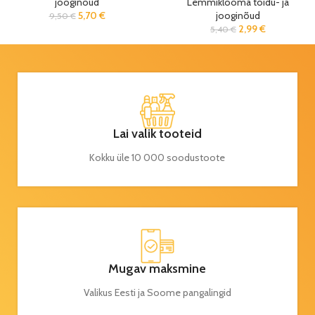
jooginõud
Lemmiklooma toidu- ja
5,70
€
jooginõud
9,50
€
2,99
€
5,40
€
Lai valik tooteid
Kokku üle 10 000 soodustoote
Mugav maksmine
Valikus Eesti ja Soome pangalingid