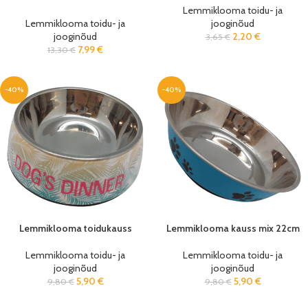
Lemmiklooma toidu- ja
Lemmiklooma toidu- ja
jooginõud
jooginõud
2,20
€
3,65
€
7,99
€
13,30
€
-40%
-40%
Lemmiklooma toidukauss
Lemmiklooma kauss mix 22cm
Lemmiklooma toidu- ja
Lemmiklooma toidu- ja
jooginõud
jooginõud
5,90
€
5,90
€
9,80
€
9,80
€