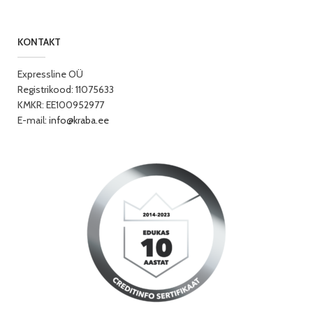
KONTAKT
Expressline OÜ
Registrikood: 11075633
KMKR: EE100952977
E-mail:
info@kraba.ee