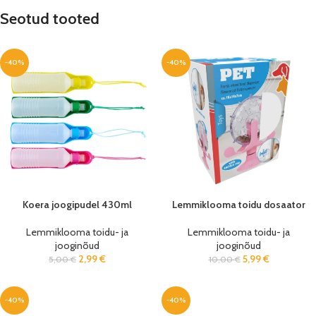
Seotud tooted
-40%
-40%
Koera joogipudel 430ml
Lemmiklooma toidu dosaator
Lemmiklooma toidu- ja
Lemmiklooma toidu- ja
jooginõud
jooginõud
2,99
€
5,99
€
5,00
€
10,00
€
-40%
-40%