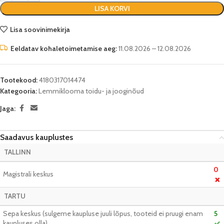
LISA KORVI
Lisa soovinimekirja
Eeldatav kohaletoimetamise aeg:
11.08.2026 – 12.08.2026
Tootekood:
4180317014474
Kategooria:
Lemmiklooma toidu- ja jooginõud
Jaga:
Saadavus kauplustes
TALLINN
0
Magistrali keskus
❌
TARTU
Sepa keskus (sulgeme kaupluse juuli lõpus, tooteid ei pruugi enam
5
kaupluses olla)
✅