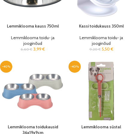
Lemmiklooma kauss 750ml
Kassi toidukauss 350ml
Lemmiklooma toidu- ja
Lemmiklooma toidu- ja
jooginõud
jooginõud
3,99
€
5,50
€
6,60
€
9,20
€
-40%
-40%
Lemmiklooma toidukausid
Lemmiklooma süstal
36x19x9cm