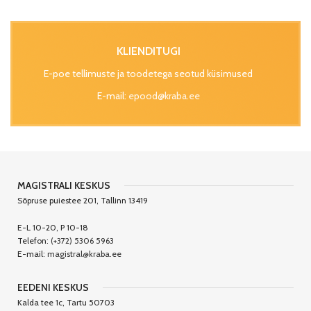
KLIENDITUGI
E-poe tellimuste ja toodetega seotud küsimused
E-mail:
epood@kraba.ee
MAGISTRALI KESKUS
Sõpruse puiestee 201, Tallinn 13419
E-L 10-20, P 10-18
Telefon:
(+372) 5306 5963
E-mail:
magistral@kraba.ee
EEDENI KESKUS
Kalda tee 1c, Tartu 50703