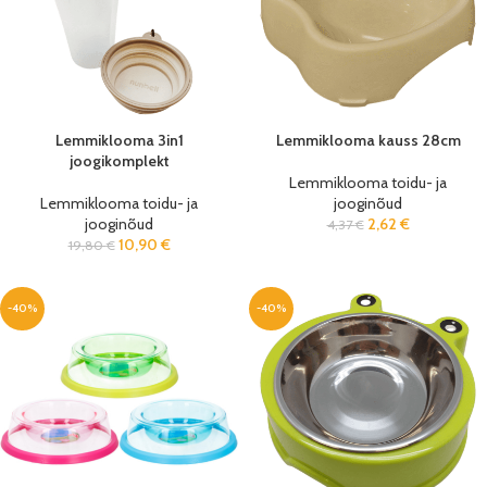
Lemmiklooma 3in1
Lemmiklooma kauss 28cm
joogikomplekt
Lemmiklooma toidu- ja
Lemmiklooma toidu- ja
jooginõud
jooginõud
2,62
€
4,37
€
10,90
€
19,80
€
-40%
-40%