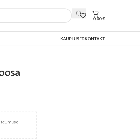
0,00
€
KAUPLUSED
KONTAKT
oosa
 tellimuse