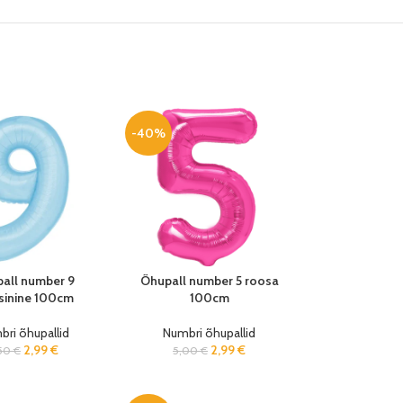
-40%
all number 9
Õhupall number 5 roosa
sinine 100cm
100cm
ri õhupallid
Numbri õhupallid
2,99
€
2,99
€
,50
€
5,00
€