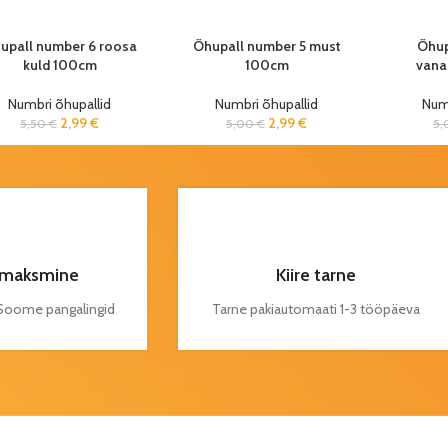
upall number 6 roosa
Õhupall number 5 must
Õhup
kuld 100cm
100cm
vana
Numbri õhupallid
Numbri õhupallid
Numb
2,99
€
2,99
€
5,50
€
5,00
€
5
maksmine
Kiire tarne
a Soome pangalingid
Tarne pakiautomaati 1-3 tööpäeva