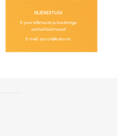
KLIENDITUGI
E-poe tellimuste ja toodetega
seotud küsimused
E-mail:
epood@kraba.ee