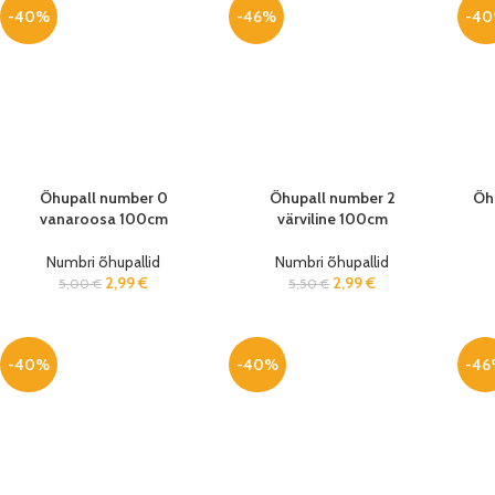
-40%
-46%
-4
Õhupall number 0
Õhupall number 2
Õh
vanaroosa 100cm
värviline 100cm
Numbri õhupallid
Numbri õhupallid
2,99
€
2,99
€
5,00
€
5,50
€
-40%
-40%
-46