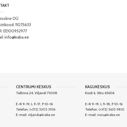
TAKT
essline OÜ
strikood: 11075633
: EE100952977
il:
info@kraba.ee
CENTRUMI KESKUS
KAGUKESKUS
Tallinna 24, Viljandi 71008
Kooli 6, Võru 65606
E-R 9-19, L 9-17, P 10-16
E-R 9-19, L 9-18, P 10-16
Telefon:
(+372) 5305 3936
Telefon:
(+372) 5635 9810
E-mail:
viljandi@kraba.ee
E-mail:
voru@kraba.ee