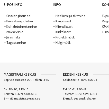
E-POE INFO
INFO
KON
– Ostutingimused
– Heeliumiga täitmine
Expr
– Privaatsuspoliitika
– Kauplused
Regi
– Kohaletoimetamine
– Kliendikaart
KMKR
– Makseviisid
– Kinkekaart
E-ma
– Järelmaks
– Projektimüük
– Tagastamine
– Hulgimüük
MAGISTRALI KESKUS
EEDENI KESKUS
Sõpruse puiestee 201, Tallinn 13419
Kalda tee 1c, Tartu 50703
E-L 10-20, P 10-18
E-L 10-21, P 10-19
Telefon:
(+372) 5306 5963
Telefon:
(+372) 5393 6083
E-mail:
magistral@kraba.ee
E-mail:
eeden@kraba.ee