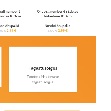
all number 2
Õhupall number 6 sädelev
roosa 100cm
hõbedane 100cm
ri õhupallid
Numbri õhupallid
2,99
€
2,99
€
,00
€
5,00
€
Tagastusõigus
Toodete 14-päevane
tagastusõigus