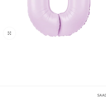
Vaata pilti
SAA