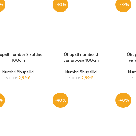
0%
-40%
-40%
upall number 2 kuldne
Õhupall number 3
Õhup
100cm
vanaroosa 100cm
vär
Numbri õhupallid
Numbri õhupallid
Numb
2,99
€
2,99
€
5,00
€
5,00
€
5
%
-40%
-40%