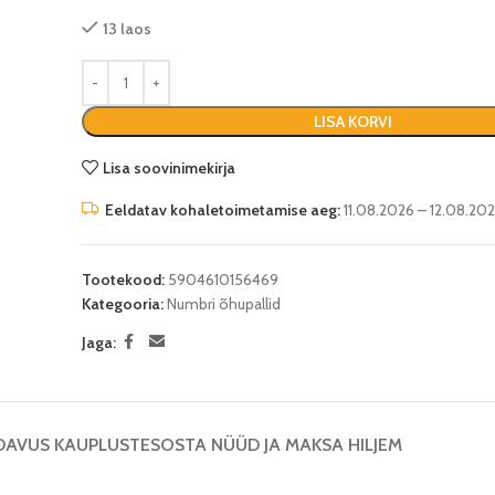
13 laos
LISA KORVI
Lisa soovinimekirja
Eeldatav kohaletoimetamise aeg:
11.08.2026 – 12.08.20
Tootekood:
5904610156469
Kategooria:
Numbri õhupallid
Jaga:
DAVUS KAUPLUSTES
OSTA NÜÜD JA MAKSA HILJEM