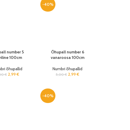
-40%
all number 5
Õhupall number 6
viline 100cm
vanaroosa 100cm
ri õhupallid
Numbri õhupallid
2,99
€
2,99
€
,00
€
5,00
€
-40%