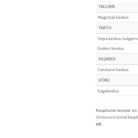
TALLINN
Magistrali keskus
TARTU
Sepa keskus (sulgeme 
Eedeni keskus
VILJANDI
Centrumi keskus
VÕRU
Kagukeskus
Kaupluste laoseis on 
Ostusoovi korral kaupl
siit
.