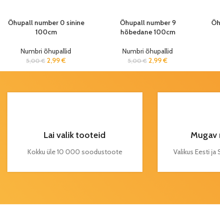
Õhupall number 0 sinine
Õhupall number 9
Õh
100cm
hõbedane 100cm
Numbri õhupallid
Numbri õhupallid
2,99
€
2,99
€
5,00
€
5,00
€
Lai valik tooteid
Mugav 
Kokku üle 10 000 soodustoote
Valikus Eesti j