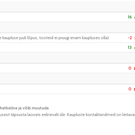
16
kaupluse juuli lõpus, tooteid ei pruugi enam kaupluses olla)
-2
13
0
0
hetkeline ja võib muutuda​
usest täpsusta laoseis eelnevalt üle. Kaupluste kontaktandmed on leitava