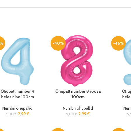
0%
-40%
-46%
Õhupall number 4
Õhupall number 8 roosa
Õhup
helesinine 100cm
100cm
hele
Numbri õhupallid
Numbri õhupallid
Numb
2,99
€
2,99
€
5,00
€
5,00
€
5