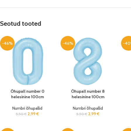
Seotud tooted
-46%
-46%
-4
Õhupall number 0
Õhupall number 8
helesinine 100cm
helesinine 100cm
Numbri õhupallid
Numbri õhupallid
2,99
€
2,99
€
5,50
€
5,50
€