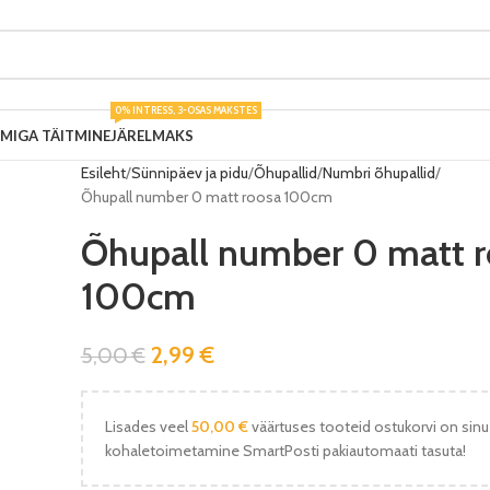
0% INTRESS, 3-OSAS MAKSTES
UMIGA TÄITMINE
JÄRELMAKS
Esileht
Sünnipäev ja pidu
Õhupallid
Numbri õhupallid
Õhupall number 0 matt roosa 100cm
Õhupall number 0 matt r
100cm
2,99
€
5,00
€
Lisades veel
50,00
€
väärtuses tooteid ostukorvi on sinu
kohaletoimetamine SmartPosti pakiautomaati tasuta!