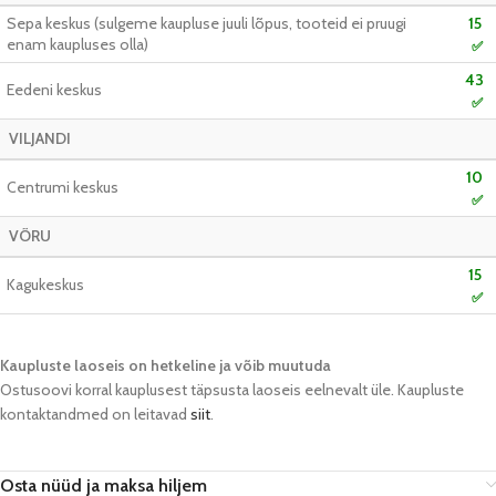
Sepa keskus (sulgeme kaupluse juuli lõpus, tooteid ei pruugi
15
enam kaupluses olla)
✅
43
Eedeni keskus
✅
VILJANDI
10
Centrumi keskus
✅
VÕRU
15
Kagukeskus
✅
Kaupluste laoseis on hetkeline ja võib muutuda​
Ostusoovi korral kauplusest täpsusta laoseis eelnevalt üle. Kaupluste
kontaktandmed on leitavad
siit
.
Osta nüüd ja maksa hiljem