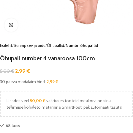
Vaata pilti
Esileht
Sünnipäev ja pidu
Õhupallid
Numbri õhupallid
Õhupall number 4 vanaroosa 100cm
2,99
€
5,00
€
30 päeva madalaim hind:
2,99
€
Lisades veel
50,00
€
väärtuses tooteid ostukorvi on sinu
tellimuse kohaletoimetamine SmartPosti pakiautomaati tasuta!
68 laos