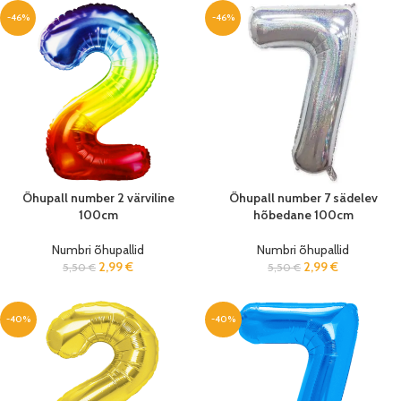
-46%
-46%
Õhupall number 2 värviline
Õhupall number 7 sädelev
100cm
hõbedane 100cm
Numbri õhupallid
Numbri õhupallid
2,99
€
2,99
€
5,50
€
5,50
€
-40%
-40%