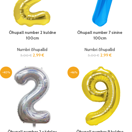
Õhupall number 2 kuldne
Õhupall number 7 sinine
100cm
100cm
Numbri õhupallid
Numbri õhupallid
2,99
€
2,99
€
5,00
€
5,00
€
-40%
-46%
Õhupall number 2 sädelev
Õhupall number 9 kuldne