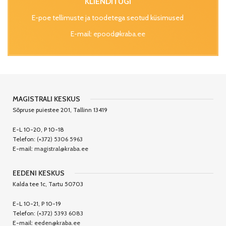
KLIENDITUGI
E-poe tellimuste ja toodetega seotud küsimused
E-mail:
epood@kraba.ee
MAGISTRALI KESKUS
Sõpruse puiestee 201, Tallinn 13419
E-L 10-20, P 10-18
Telefon:
(+372) 5306 5963
E-mail:
magistral@kraba.ee
EEDENI KESKUS
Kalda tee 1c, Tartu 50703
E-L 10-21, P 10-19
Telefon:
(+372) 5393 6083
E-mail:
eeden@kraba.ee