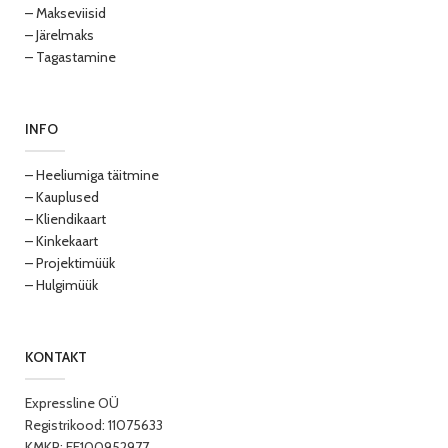
– Makseviisid
– Järelmaks
– Tagastamine
INFO
– Heeliumiga täitmine
– Kauplused
– Kliendikaart
– Kinkekaart
– Projektimüük
– Hulgimüük
KONTAKT
Expressline OÜ
Registrikood: 11075633
KMKR: EE100952977