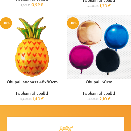
Foolium õhupallid
0,99
€
1,65
€
1,20
€
2,00
€
-30%
-40%
Õhupall ananass 48x80cm
Õhupall 60cm
Foolium õhupallid
Foolium õhupallid
1,40
€
2,10
€
2,00
€
3,50
€