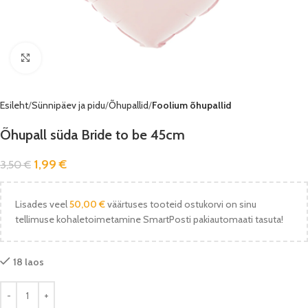
Vaata pilti
Esileht
Sünnipäev ja pidu
Õhupallid
Foolium õhupallid
Õhupall süda Bride to be 45cm
1,99
€
3,50
€
Lisades veel
50,00
€
väärtuses tooteid ostukorvi on sinu
tellimuse kohaletoimetamine SmartPosti pakiautomaati tasuta!
18 laos