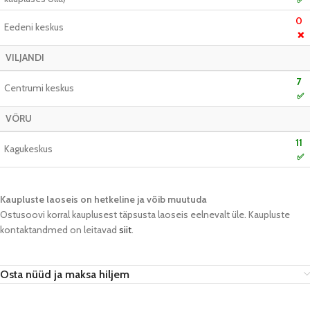
0
Eedeni keskus
❌
VILJANDI
7
Centrumi keskus
✅
VÕRU
11
Kagukeskus
✅
Kaupluste laoseis on hetkeline ja võib muutuda​
Ostusoovi korral kauplusest täpsusta laoseis eelnevalt üle. Kaupluste
kontaktandmed on leitavad
siit
.
Osta nüüd ja maksa hiljem