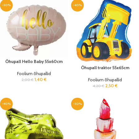
-30%
-40%
Õhupall Hello Baby 55x60cm
Õhupall traktor 55x65cm
Foolium õhupallid
1,40
€
Foolium õhupallid
2,00
€
2,50
€
4,20
€
-40%
-30%