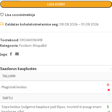
LISA KORVI
Lisa soovinimekirja
Eeldatav kohaletoimetamise aeg:
08.08.2026 – 10.08.2026
Tootekood:
5904610161418
Kategooria:
Foolium õhupallid
Jaga:
Saadavus kauplustes
TALLINN
0
Magistrali keskus
❌
TARTU
Sepa keskus (sulgeme kaupluse juuli lõpus, tooteid ei pruugi enam
5
kaupluses olla)
✅