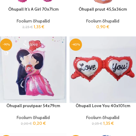
Õhupall It’s A Girl 70x71cm
Õhupall pruut 45,5x36cm
Foolium õhupallid
Foolium õhupallid
1,35
€
0,90
€
2,25
€
-91%
-40%
Õhupall pruutpaar 54x79cm
Õhupall Love You 40x101cm
Foolium õhupallid
Foolium õhupallid
0,20
€
1,35
€
2,20
€
2,25
€