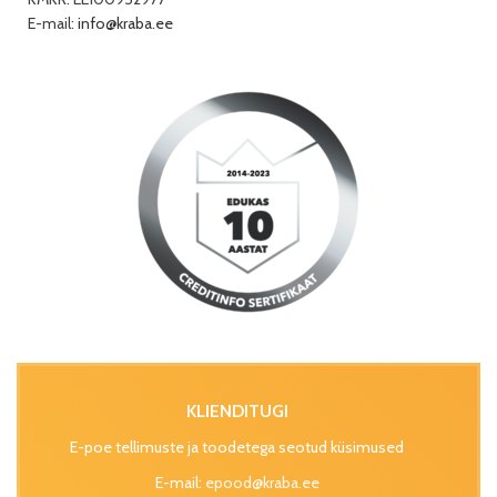
E-mail:
info@kraba.ee
KLIENDITUGI
E-poe tellimuste ja toodetega seotud küsimused
E-mail:
epood@kraba.ee