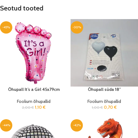
Seotud tooted
-45%
-30%
Õhupall It’s a Girl 45x79cm
Õhupall süda 18″
Foolium õhupallid
Foolium õhupallid
1,10
€
0,70
€
2,00
€
1,00
€
-44%
-42%