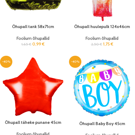
Õhupall tank 58x71cm
Õhupall huulepulk 124x46cm
Foolium õhupallid
Foolium õhupallid
0,99
€
1,75
€
1,65
€
2,50
€
-40%
-40%
Õhupall täheke punane 45cm
Õhupall Baby Boy 45cm
Foolium õhupallid