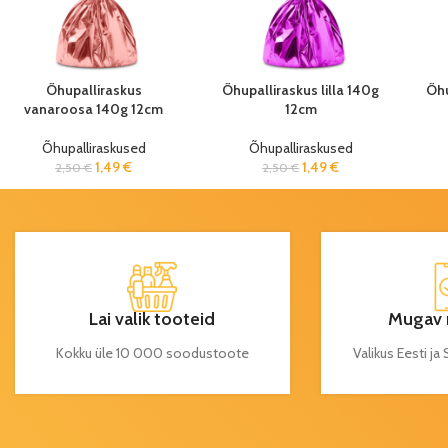
Õhupalliraskus
Õhupalliraskus lilla 140g
Õhu
vanaroosa 140g 12cm
12cm
Õhupalliraskused
Õhupalliraskused
1,49
€
1,49
€
2,50
€
2,50
€
Lai valik tooteid
Mugav 
Kokku üle 10 000 soodustoote
Valikus Eesti j