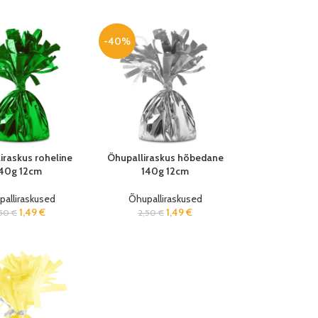
-40%
iraskus roheline
Õhupalliraskus hõbedane
40g 12cm
140g 12cm
alliraskused
Õhupalliraskused
1,49
€
1,49
€
,50
€
2,50
€