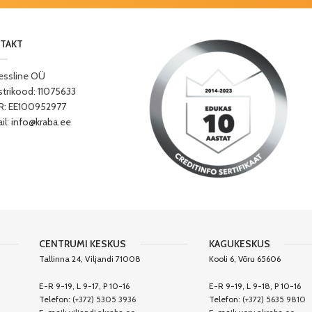
TAKT
essline OÜ
strikood: 11075633
: EE100952977
il:
info@kraba.ee
CENTRUMI KESKUS
KAGUKESKUS
Tallinna 24, Viljandi 71008
Kooli 6, Võru 65606
E-R 9-19, L 9-17, P 10-16
E-R 9-19, L 9-18, P 10-16
Telefon:
(+372) 5305 3936
Telefon:
(+372) 5635 9810