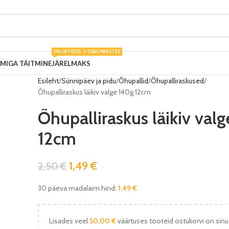
0% INTRESS, 3-OSAS MAKSTES
UMIGA TÄITMINE
JÄRELMAKS
Esileht
Sünnipäev ja pidu
Õhupallid
Õhupalliraskused
Õhupalliraskus läikiv valge 140g 12cm
Õhupalliraskus läikiv val
12cm
1,49
€
2,50
€
30 päeva madalaim hind:
1,49
€
Lisades veel
50,00
€
väärtuses tooteid ostukorvi on sinu