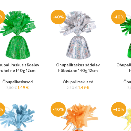
0%
-40%
-40%
upalliraskus sädelev
Õhupalliraskus sädelev
Õhupall
roheline 140g 12cm
hõbedane 140g 12cm
1
Õhupalliraskused
Õhupalliraskused
Õhup
1,49
€
1,49
€
2,50
€
2,50
€
2
0%
-40%
-40%