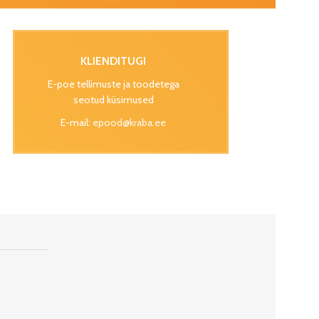
KLIENDITUGI
E-poe tellimuste ja toodetega
seotud küsimused
E-mail:
epood@kraba.ee