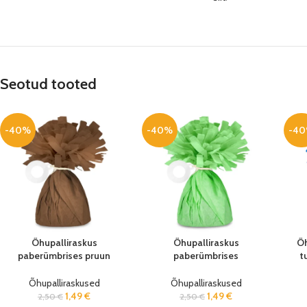
Seotud tooted
-40%
-40%
-4
Õhupalliraskus
Õhupalliraskus
Õh
paberümbrises pruun
paberümbrises
t
140g 12cm
heleroheline 140g 12cm
Õhupalliraskused
Õhupalliraskused
1,49
€
1,49
€
2,50
€
2,50
€