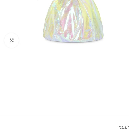
Vaata pilti
SAA