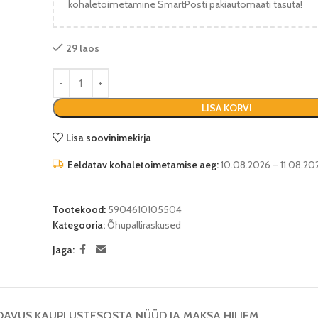
kohaletoimetamine SmartPosti pakiautomaati tasuta!
29 laos
LISA KORVI
Lisa soovinimekirja
Eeldatav kohaletoimetamise aeg:
10.08.2026 – 11.08.20
Tootekood:
5904610105504
Kategooria:
Õhupalliraskused
Jaga:
DAVUS KAUPLUSTES
OSTA NÜÜD JA MAKSA HILJEM