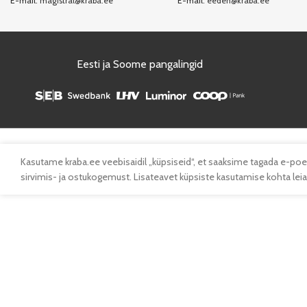
E-mail:
magistral@kraba.ee
E-mail:
eeden@kraba.ee
Eesti ja Soome pangalingid
Kasutame kraba.ee veebisaidil „küpsiseid“, et saaksime tagada e-poe
sirvimis- ja ostukogemust. Lisateavet küpsiste kasutamise kohta leiad