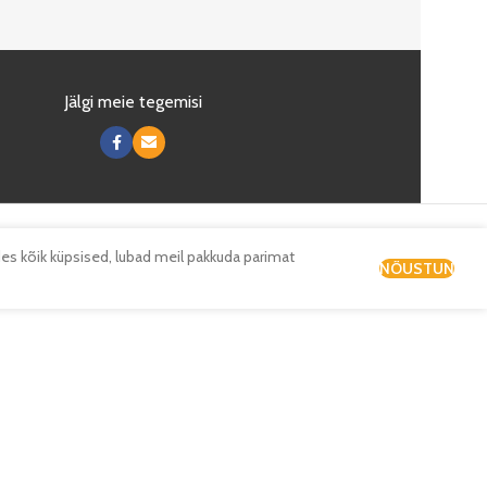
Jälgi meie tegemisi
es kõik küpsised, lubad meil pakkuda parimat
NÕUSTUN