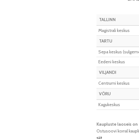
TALLINN
Magistrali keskus
TARTU
Sepa keskus (sulgeme 
Eedeni keskus
VILJANDI
Centrumi keskus
VÕRU
Kagukeskus
Kaupluste laoseis on 
Ostusoovi korral kaupl
siit
.