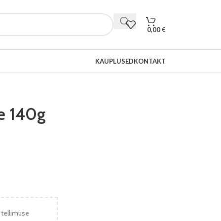
0,00
€
KAUPLUSED
KONTAKT
ge 140g
 tellimuse