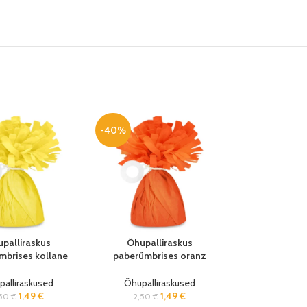
-40%
palliraskus
Õhupalliraskus
mbrises kollane
paberümbrises oranz
40g 12cm
140g 12cm
alliraskused
Õhupalliraskused
1,49
€
1,49
€
,50
€
2,50
€