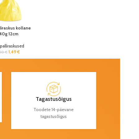
iraskus kollane
40g 12cm
alliraskused
1,49
€
,50
€
Tagastusõigus
Toodete 14-päevane
tagastusõigus