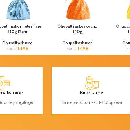
palliraskus helesinine
Õhupalliraskus oranz
Õhupall
140g 12cm
140g
1
Õhupalliraskused
Õhupalliraskused
Õhup
1,49
€
1,49
€
2,50
€
2,50
€
2
maksmine
Kiire tarne
a Soome pangalingid
Tarne pakiautomaati 1-3 tööpäeva