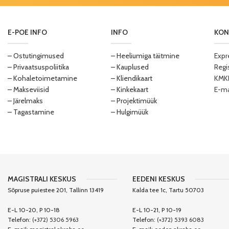
E-POE INFO
INFO
KON
– Ostutingimused
– Heeliumiga täitmine
Expr
– Privaatsuspoliitika
– Kauplused
Regi
– Kohaletoimetamine
– Kliendikaart
KMKR
– Makseviisid
– Kinkekaart
E-ma
– Järelmaks
– Projektimüük
– Tagastamine
– Hulgimüük
MAGISTRALI KESKUS
EEDENI KESKUS
Sõpruse puiestee 201, Tallinn 13419
Kalda tee 1c, Tartu 50703
E-L 10-20, P 10-18
E-L 10-21, P 10-19
Telefon:
(+372) 5306 5963
Telefon:
(+372) 5393 6083