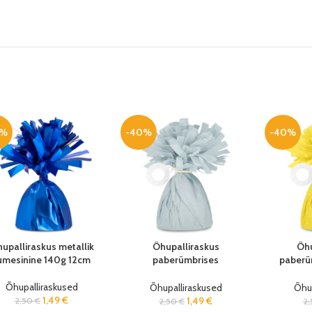
0%
-40%
-40%
upalliraskus metallik
Õhupalliraskus
Õhu
umesinine 140g 12cm
paberümbrises
paberü
tuhmsinine 140g 12cm
1
Õhupalliraskused
Õhupalliraskused
Õhup
1,49
€
1,49
€
2,50
€
2,50
€
2