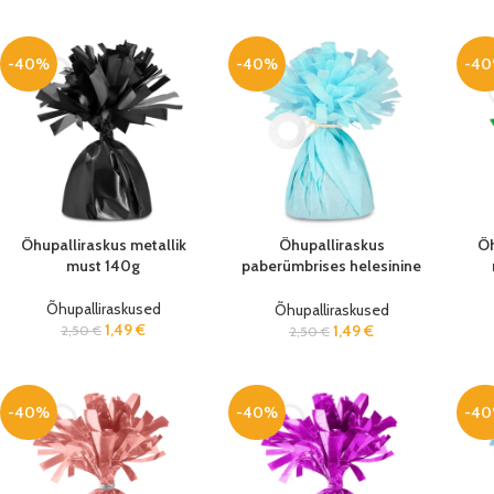
-40%
-40%
-4
Õhupalliraskus metallik
Õhupalliraskus
Õh
must 140g
paberümbrises helesinine
140g
Õhupalliraskused
Õhupalliraskused
1,49
€
1,49
€
2,50
€
2,50
€
-40%
-40%
-4