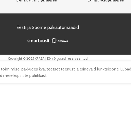
E-mail:
viljandi@kraba.ee
E-mail:
voru@kraba.ee
Eesti ja Soome pakiautomaadid
Copyright © 2025 KRABA | Kõik õigused reserveeritud
 toimimise, pakkudes kvaliteetset teenust ja erinevaid funktsioone. Lubad
 meie küpsiste poliitikast.