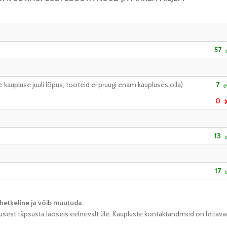
57
kaupluse juuli lõpus, tooteid ei pruugi enam kaupluses olla)
7
0
13
17
hetkeline ja võib muutuda​
usest täpsusta laoseis eelnevalt üle. Kaupluste kontaktandmed on leitava