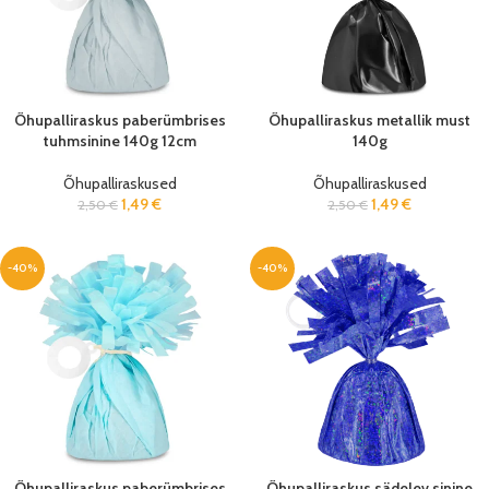
Õhupalliraskus paberümbrises
Õhupalliraskus metallik must
tuhmsinine 140g 12cm
140g
Õhupalliraskused
Õhupalliraskused
1,49
€
1,49
€
2,50
€
2,50
€
-40%
-40%
Õhupalliraskus paberümbrises
Õhupalliraskus sädelev sinine