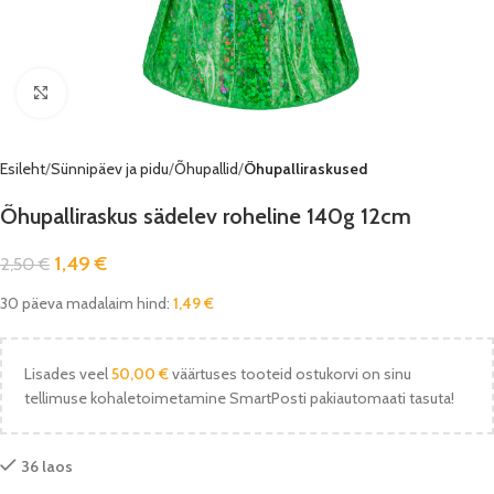
Vaata pilti
Esileht
Sünnipäev ja pidu
Õhupallid
Õhupalliraskused
Õhupalliraskus sädelev roheline 140g 12cm
1,49
€
2,50
€
30 päeva madalaim hind:
1,49
€
Lisades veel
50,00
€
väärtuses tooteid ostukorvi on sinu
tellimuse kohaletoimetamine SmartPosti pakiautomaati tasuta!
36 laos