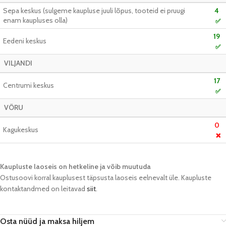
Sepa keskus (sulgeme kaupluse juuli lõpus, tooteid ei pruugi
4
enam kaupluses olla)
✅
19
Eedeni keskus
✅
VILJANDI
17
Centrumi keskus
✅
VÕRU
0
Kagukeskus
❌
Kaupluste laoseis on hetkeline ja võib muutuda​
Ostusoovi korral kauplusest täpsusta laoseis eelnevalt üle. Kaupluste
kontaktandmed on leitavad
siit
.
Osta nüüd ja maksa hiljem