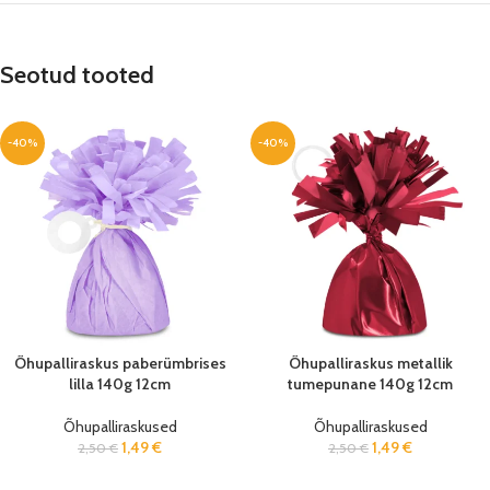
Seotud tooted
-40%
-40%
Õhupalliraskus paberümbrises
Õhupalliraskus metallik
lilla 140g 12cm
tumepunane 140g 12cm
Õhupalliraskused
Õhupalliraskused
1,49
€
1,49
€
2,50
€
2,50
€