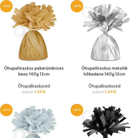
-40%
-40%
Õhupalliraskus paberümbrises
Õhupalliraskus metallik
beez 140g 12cm
hõbedane 140g 12cm
Õhupalliraskused
Õhupalliraskused
1,49
€
1,49
€
2,50
€
2,50
€
-40%
-40%