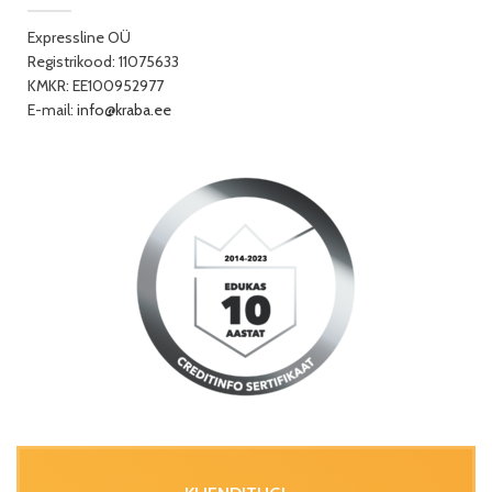
Expressline OÜ
Registrikood: 11075633
KMKR: EE100952977
E-mail:
info@kraba.ee