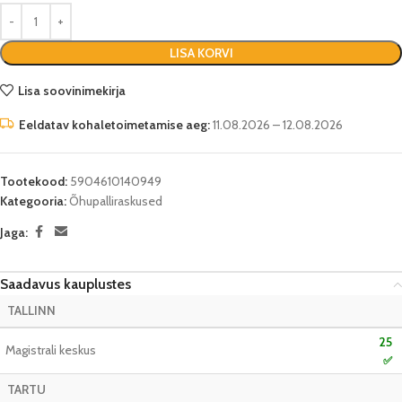
LISA KORVI
Lisa soovinimekirja
Eeldatav kohaletoimetamise aeg:
11.08.2026 – 12.08.2026
Tootekood:
5904610140949
Kategooria:
Õhupalliraskused
Jaga:
Saadavus kauplustes
TALLINN
25
Magistrali keskus
✅
TARTU