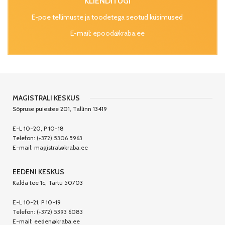
KLIENDITUGI
E-poe tellimuste ja toodetega seotud küsimused
E-mail:
epood@kraba.ee
MAGISTRALI KESKUS
Sõpruse puiestee 201, Tallinn 13419
E-L 10-20, P 10-18
Telefon:
(+372) 5306 5963
E-mail:
magistral@kraba.ee
EEDENI KESKUS
Kalda tee 1c, Tartu 50703
E-L 10-21, P 10-19
Telefon:
(+372) 5393 6083
E-mail:
eeden@kraba.ee