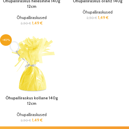
Õhupalliraskus helesinine 140g
Õhupalliraskus oranz 140g
12cm
Õhupalliraskused
Õhupalliraskused
1,49
€
2,50
€
1,49
€
2,50
€
-40%
Õhupalliraskus kollane 140g
12cm
Õhupalliraskused
1,49
€
2,50
€