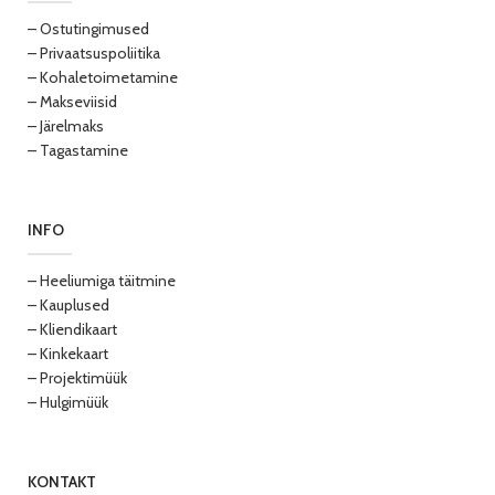
– Ostutingimused
– Privaatsuspoliitika
– Kohaletoimetamine
– Makseviisid
– Järelmaks
– Tagastamine
INFO
– Heeliumiga täitmine
– Kauplused
– Kliendikaart
– Kinkekaart
– Projektimüük
– Hulgimüük
KONTAKT