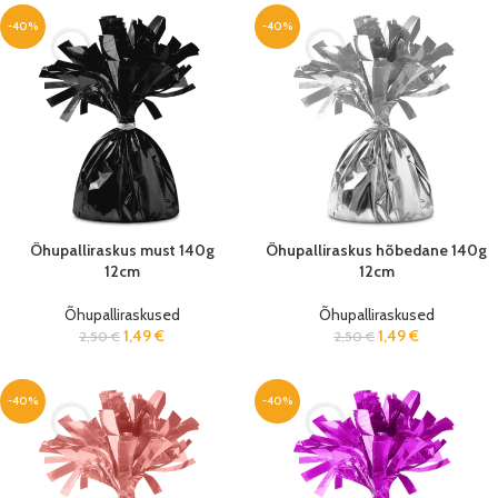
-40%
-40%
Õhupalliraskus must 140g
Õhupalliraskus hõbedane 140g
12cm
12cm
Õhupalliraskused
Õhupalliraskused
1,49
€
1,49
€
2,50
€
2,50
€
-40%
-40%