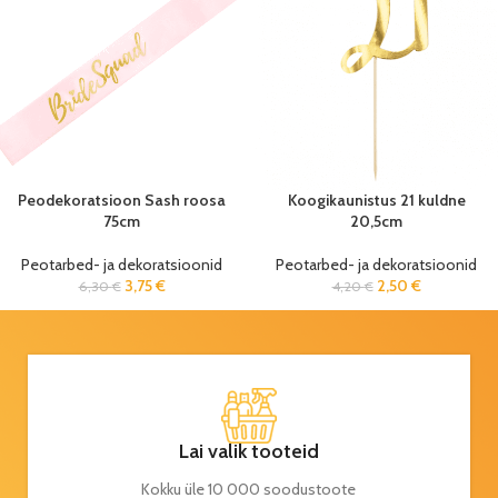
Peodekoratsioon Sash roosa
Koogikaunistus 21 kuldne
75cm
20,5cm
Peotarbed- ja dekoratsioonid
Peotarbed- ja dekoratsioonid
3,75
€
2,50
€
6,30
€
4,20
€
Lai valik tooteid
Kokku üle 10 000 soodustoote