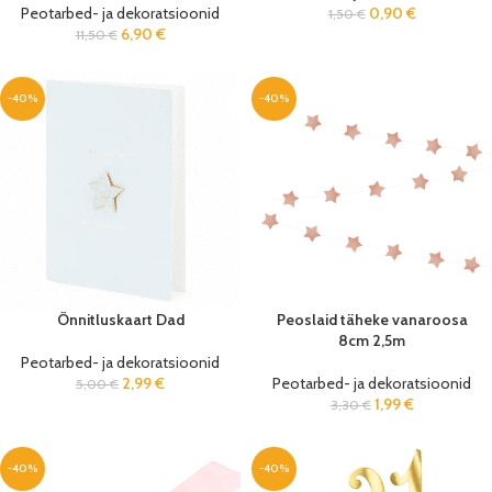
Peotarbed- ja dekoratsioonid
0,90
€
1,50
€
6,90
€
11,50
€
-40%
-40%
Õnnitluskaart Dad
Peoslaid täheke vanaroosa
8cm 2,5m
Peotarbed- ja dekoratsioonid
2,99
€
Peotarbed- ja dekoratsioonid
5,00
€
1,99
€
3,30
€
-40%
-40%