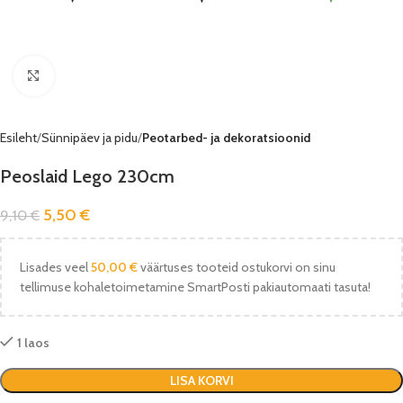
Vaata pilti
Esileht
Sünnipäev ja pidu
Peotarbed- ja dekoratsioonid
Peoslaid Lego 230cm
5,50
€
9,10
€
Lisades veel
50,00
€
väärtuses tooteid ostukorvi on sinu
tellimuse kohaletoimetamine SmartPosti pakiautomaati tasuta!
1 laos
LISA KORVI