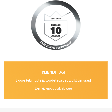
KLIENDITUGI
E-poe tellimuste ja toodetega seotud küsimused
E-mail:
epood@kraba.ee