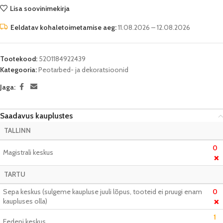
Lisa soovinimekirja
Eeldatav kohaletoimetamise aeg:
11.08.2026 – 12.08.2026
Tootekood:
5201184922439
Kategooria:
Peotarbed- ja dekoratsioonid
Jaga:
Saadavus kauplustes
TALLINN
0
Magistrali keskus
❌
TARTU
Sepa keskus (sulgeme kaupluse juuli lõpus, tooteid ei pruugi enam
0
kaupluses olla)
❌
1
Eedeni keskus