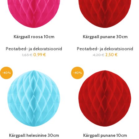
Kärgpall roosa 10cm
Kärgpall punane 30cm
Peotarbed- ja dekoratsioonid
Peotarbed- ja dekoratsioonid
0,99
€
2,50
€
1,65
€
4,20
€
-40%
-40%
Kärgpall helesinine 30cm
Kärgpall punane 10cm