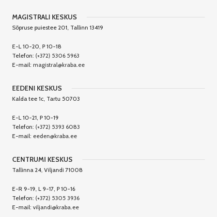
MAGISTRALI KESKUS
Sõpruse puiestee 201, Tallinn 13419
E-L 10-20, P 10-18
Telefon:
(+372) 5306 5963
E-mail:
magistral@kraba.ee
EEDENI KESKUS
Kalda tee 1c, Tartu 50703
E-L 10-21, P 10-19
Telefon:
(+372) 5393 6083
E-mail:
eeden@kraba.ee
CENTRUMI KESKUS
Tallinna 24, Viljandi 71008
E-R 9-19, L 9-17, P 10-16
Telefon:
(+372) 5305 3936
E-mail:
viljandi@kraba.ee