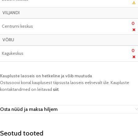
⚠️
VILJANDI
0
Centrumi keskus
❌
VÕRU
0
Kagukeskus
❌
Kaupluste laoseis on hetkeline ja võib muutuda​
Ostusoovi korral kauplusest täpsusta laoseis eelnevalt üle. Kaupluste
kontaktandmed on leitavad
siit
.
Osta nüüd ja maksa hiljem
Seotud tooted