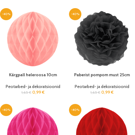
-40%
-40%
Kärgpall heleroosa 10cm
Paberist pompom must 25cm
Peotarbed- ja dekoratsioonid
Peotarbed- ja dekoratsioonid
0,99
€
0,99
€
1,65
€
1,65
€
-40%
-40%