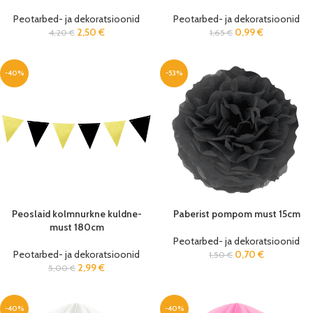
Peotarbed- ja dekoratsioonid
Peotarbed- ja dekoratsioonid
2,50
€
0,99
€
4,20
€
1,65
€
-40%
-53%
Peoslaid kolmnurkne kuldne-
Paberist pompom must 15cm
must 180cm
Peotarbed- ja dekoratsioonid
Peotarbed- ja dekoratsioonid
0,70
€
1,50
€
2,99
€
5,00
€
-40%
-40%