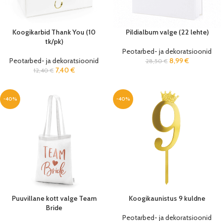
Koogikarbid Thank You (10
Pildialbum valge (22 lehte)
tk/pk)
Peotarbed- ja dekoratsioonid
Peotarbed- ja dekoratsioonid
8,99
€
28,50
€
7,40
€
12,40
€
-40%
-40%
Puuvillane kott valge Team
Koogikaunistus 9 kuldne
Bride
Peotarbed- ja dekoratsioonid