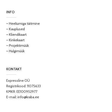
INFO
– Heeliumiga täitmine
– Kauplused
– Kliendikaart
– Kinkekaart
– Projektimüük
– Hulgimüük
KONTAKT
Expressline OÜ
Registrikood: 11075633
KMKR: EE100952977
E-mail:
info@kraba.ee