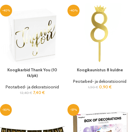
-40%
-40%
Koogikarbid Thank You (10
Koogikaunistus 8 kuldne
tk/pk)
Peotarbed- ja dekoratsioonid
Peotarbed- ja dekoratsioonid
0,90
€
1,50
€
7,40
€
12,40
€
-50%
-57%