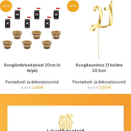
-40%
-40%
Koogiümbrised piraat 20cm (6
Koogikaunistus 21 kuldne
tk/pk)
20,5cm
Peotarbed- ja dekoratsioonid
Peotarbed- ja dekoratsioonid
3,65
€
2,50
€
6,10
€
4,20
€