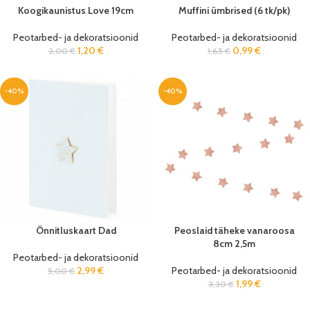
Koogikaunistus Love 19cm
Muffini ümbrised (6 tk/pk)
Peotarbed- ja dekoratsioonid
Peotarbed- ja dekoratsioonid
1,20
€
0,99
€
2,00
€
1,65
€
-40%
-40%
Õnnitluskaart Dad
Peoslaid täheke vanaroosa
8cm 2,5m
Peotarbed- ja dekoratsioonid
2,99
€
Peotarbed- ja dekoratsioonid
5,00
€
1,99
€
3,30
€