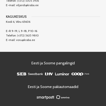
Telefon:
(+372) 5305 3936
E-mail:
viljandi@kraba.ee
KAGUKESKUS
Kooli 6, Võru 65606
E-R 9-19, L 9-18, P 10-16
Telefon:
(+372) 5635 9810
E-mail:
voru@kraba.ee
Eesti ja Soome pangalingid
Eesti ja Soome pakiautomaadid