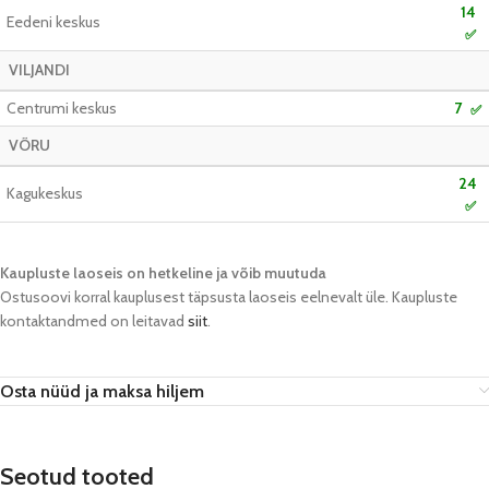
14
Eedeni keskus
✅
VILJANDI
Centrumi keskus
7
✅
VÕRU
24
Kagukeskus
✅
Kaupluste laoseis on hetkeline ja võib muutuda​
Ostusoovi korral kauplusest täpsusta laoseis eelnevalt üle. Kaupluste
kontaktandmed on leitavad
siit
.
Osta nüüd ja maksa hiljem
Seotud tooted