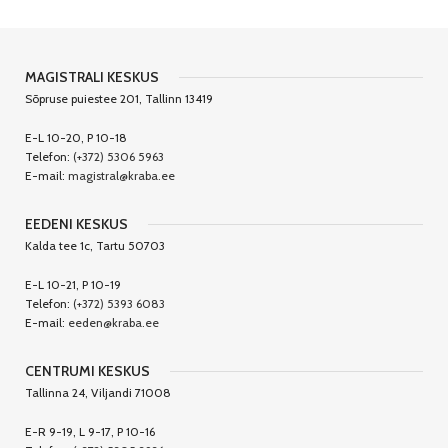
MAGISTRALI KESKUS
Sõpruse puiestee 201, Tallinn 13419
E-L 10-20, P 10-18
Telefon:
(+372) 5306 5963
E-mail:
magistral@kraba.ee
EEDENI KESKUS
Kalda tee 1c, Tartu 50703
E-L 10-21, P 10-19
Telefon:
(+372) 5393 6083
E-mail:
eeden@kraba.ee
CENTRUMI KESKUS
Tallinna 24, Viljandi 71008
E-R 9-19, L 9-17, P 10-16