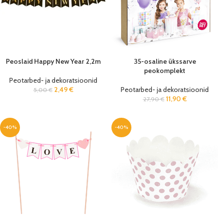
Peoslaid Happy New Year 2,2m
35-osaline ükssarve
peokomplekt
Peotarbed- ja dekoratsioonid
2,49
€
Peotarbed- ja dekoratsioonid
5,00
€
11,90
€
27,90
€
-40%
-40%