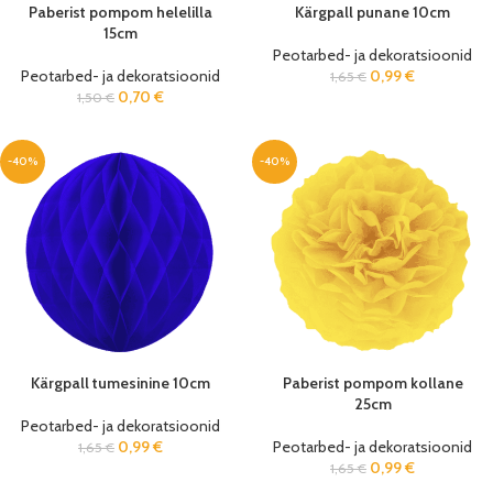
Paberist pompom helelilla
Kärgpall punane 10cm
15cm
Peotarbed- ja dekoratsioonid
Peotarbed- ja dekoratsioonid
0,99
€
1,65
€
0,70
€
1,50
€
-40%
-40%
Kärgpall tumesinine 10cm
Paberist pompom kollane
25cm
Peotarbed- ja dekoratsioonid
0,99
€
Peotarbed- ja dekoratsioonid
1,65
€
0,99
€
1,65
€