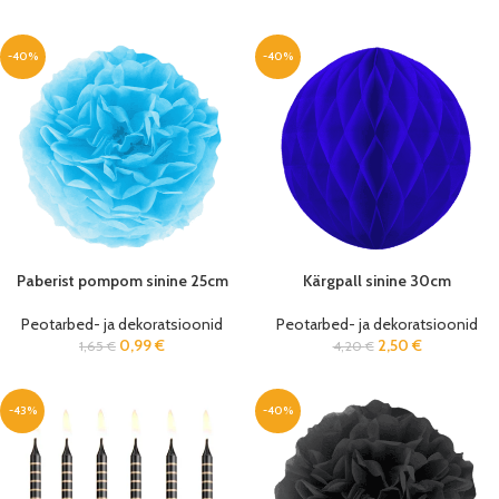
-40%
-40%
Paberist pompom sinine 25cm
Kärgpall sinine 30cm
Peotarbed- ja dekoratsioonid
Peotarbed- ja dekoratsioonid
0,99
€
2,50
€
1,65
€
4,20
€
-43%
-40%