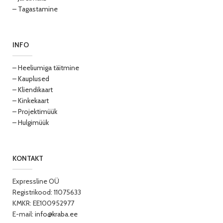
– Tagastamine
INFO
– Heeliumiga täitmine
– Kauplused
– Kliendikaart
– Kinkekaart
– Projektimüük
– Hulgimüük
KONTAKT
Expressline OÜ
Registrikood: 11075633
KMKR: EE100952977
E-mail:
info@kraba.ee