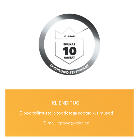
KLIENDITUGI
E-poe tellimuste ja toodetega seotud küsimused
E-mail:
epood@kraba.ee