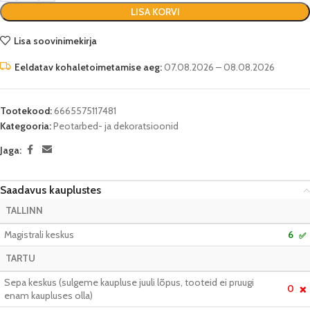
LISA KORVI
Lisa soovinimekirja
Eeldatav kohaletoimetamise aeg:
07.08.2026 – 08.08.2026
Tootekood:
6665575117481
Kategooria:
Peotarbed- ja dekoratsioonid
Jaga:
Saadavus kauplustes
TALLINN
Magistrali keskus
6
✅
TARTU
Sepa keskus (sulgeme kaupluse juuli lõpus, tooteid ei pruugi
0
❌
enam kaupluses olla)