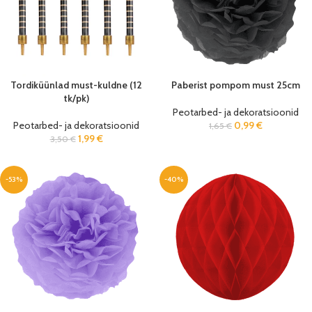
Tordiküünlad must-kuldne (12
Paberist pompom must 25cm
tk/pk)
Peotarbed- ja dekoratsioonid
Peotarbed- ja dekoratsioonid
0,99
€
1,65
€
1,99
€
3,50
€
-53%
-40%