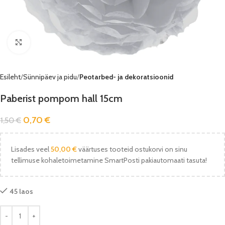
Vaata pilti
Esileht
Sünnipäev ja pidu
Peotarbed- ja dekoratsioonid
Paberist pompom hall 15cm
0,70
€
1,50
€
Lisades veel
50,00
€
väärtuses tooteid ostukorvi on sinu
tellimuse kohaletoimetamine SmartPosti pakiautomaati tasuta!
45 laos