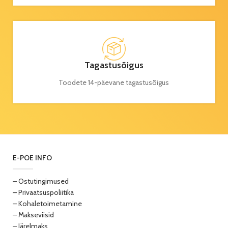
Tagastusõigus
Toodete 14-päevane tagastusõigus
E-POE INFO
– Ostutingimused
– Privaatsuspoliitika
– Kohaletoimetamine
– Makseviisid
– Järelmaks