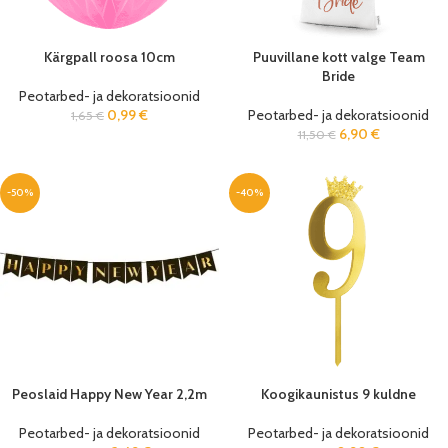
Kärgpall roosa 10cm
Puuvillane kott valge Team
Bride
Peotarbed- ja dekoratsioonid
0,99
€
Peotarbed- ja dekoratsioonid
1,65
€
6,90
€
11,50
€
-50%
-40%
Peoslaid Happy New Year 2,2m
Koogikaunistus 9 kuldne
Peotarbed- ja dekoratsioonid
Peotarbed- ja dekoratsioonid