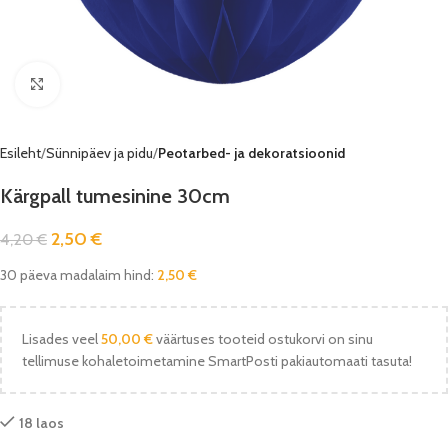
Vaata pilti
Esileht
Sünnipäev ja pidu
Peotarbed- ja dekoratsioonid
Kärgpall tumesinine 30cm
2,50
€
4,20
€
30 päeva madalaim hind:
2,50
€
Lisades veel
50,00
€
väärtuses tooteid ostukorvi on sinu
tellimuse kohaletoimetamine SmartPosti pakiautomaati tasuta!
18 laos