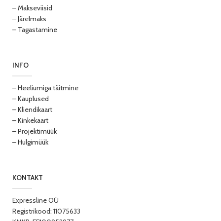
– Makseviisid
– Järelmaks
– Tagastamine
INFO
– Heeliumiga täitmine
– Kauplused
– Kliendikaart
– Kinkekaart
– Projektimüük
– Hulgimüük
KONTAKT
Expressline OÜ
Registrikood: 11075633