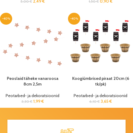
2,49
€
0,90
€
5,00
€
1,50
€
-40%
-40%
Peoslaid täheke vanaroosa
Koogiümbrised piraat 20cm (6
8cm 2,5m
tk/pk)
Peotarbed- ja dekoratsioonid
Peotarbed- ja dekoratsioonid
1,99
€
3,65
€
3,30
€
6,10
€