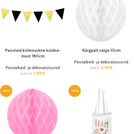
Peoslaid kolmnurkne kuldne-
Kärgpall valge 10cm
must 180cm
Peotarbed- ja dekoratsioonid
Peotarbed- ja dekoratsioonid
0,99
€
1,65
€
2,99
€
5,00
€
-40%
-40%