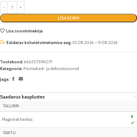
LISA KORVI
Lisa soovinimekirja
Eeldatav kohaletoimetamise aeg:
10.08.2026 – 11.08.2026
Tootekood:
6665575116071
Kategooria:
Peotarbed- ja dekoratsioonid
Jaga:
Saadavus kauplustes
TALLINN
4
Magistrali keskus
✅
TARTU