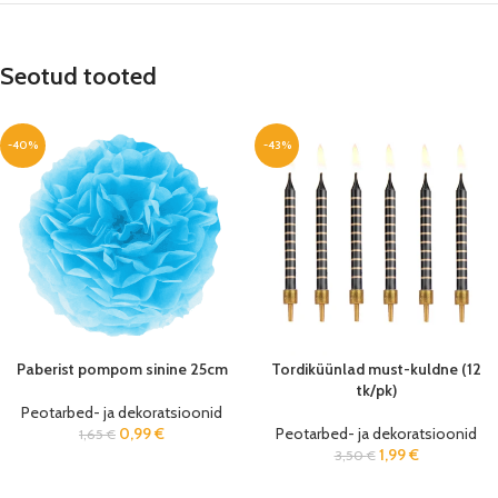
Seotud tooted
-40%
-43%
Paberist pompom sinine 25cm
Tordiküünlad must-kuldne (12
tk/pk)
Peotarbed- ja dekoratsioonid
0,99
€
Peotarbed- ja dekoratsioonid
1,65
€
1,99
€
3,50
€