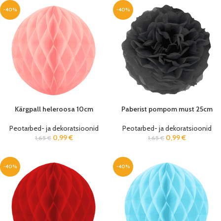
-40%
-40%
Kärgpall heleroosa 10cm
Paberist pompom must 25cm
Peotarbed- ja dekoratsioonid
Peotarbed- ja dekoratsioonid
0,99
€
0,99
€
1,65
€
1,65
€
-40%
-40%