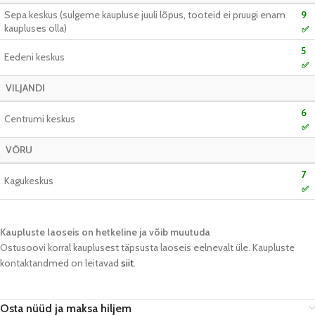
Sepa keskus (sulgeme kaupluse juuli lõpus, tooteid ei pruugi enam
9
kaupluses olla)
✅
5
Eedeni keskus
✅
VILJANDI
6
Centrumi keskus
✅
VÕRU
7
Kagukeskus
✅
Kaupluste laoseis on hetkeline ja võib muutuda​
Ostusoovi korral kauplusest täpsusta laoseis eelnevalt üle. Kaupluste
kontaktandmed on leitavad
siit
.
Osta nüüd ja maksa hiljem