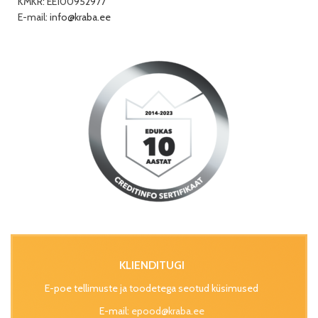
KMKR: EE100952977
E-mail:
info@kraba.ee
KLIENDITUGI
E-poe tellimuste ja toodetega seotud küsimused
E-mail:
epood@kraba.ee