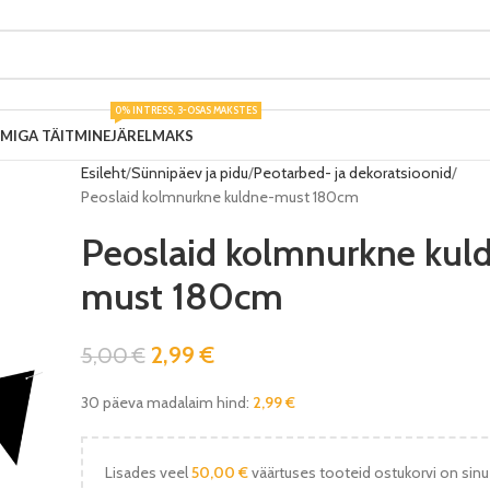
0% INTRESS, 3-OSAS MAKSTES
UMIGA TÄITMINE
JÄRELMAKS
Esileht
Sünnipäev ja pidu
Peotarbed- ja dekoratsioonid
Peoslaid kolmnurkne kuldne-must 180cm
Peoslaid kolmnurkne kul
must 180cm
2,99
€
5,00
€
30 päeva madalaim hind:
2,99
€
Lisades veel
50,00
€
väärtuses tooteid ostukorvi on sinu