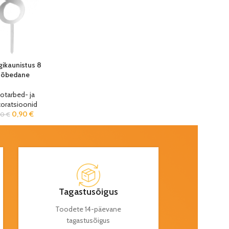
ikaunistus 8
hõbedane
otarbed- ja
oratsioonid
0,90
€
50
€
Tagastusõigus
Toodete 14-päevane
tagastusõigus