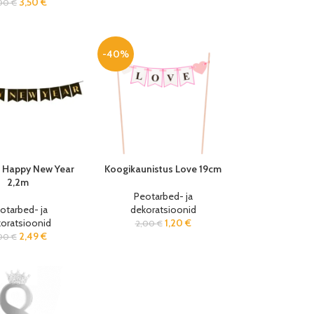
3,50
€
00
€
-40%
d Happy New Year
Koogikaunistus Love 19cm
2,2m
Peotarbed- ja
otarbed- ja
dekoratsioonid
oratsioonid
1,20
€
2,00
€
2,49
€
00
€