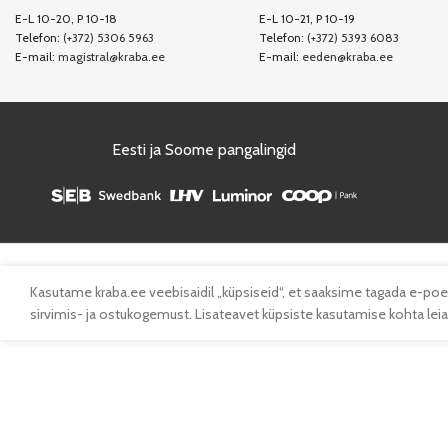
E-L 10-20, P 10-18
E-L 10-21, P 10-19
Telefon:
(+372) 5306 5963
Telefon:
(+372) 5393 6083
E-mail:
magistral@kraba.ee
E-mail:
eeden@kraba.ee
Eesti ja Soome pangalingid
Kasutame kraba.ee veebisaidil „küpsiseid“, et saaksime tagada e-poe
sirvimis- ja ostukogemust. Lisateavet küpsiste kasutamise kohta leiad