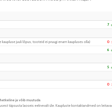
7
kaupluse juuli lõpus, tooteid ei pruugi enam kaupluses olla)
0
6
5
0
hetkeline ja võib muutuda​
usest täpsusta laoseis eelnevalt üle. Kaupluste kontaktandmed on leitava