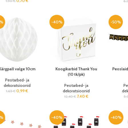
0,70
€
1,50
€
6,
0%
-40%
-50%
Kärgpall valge 10cm
Koogikarbid Thank You
Peoslai
(10 tk/pk)
Peotarbed- ja
dekoratsioonid
Peotarbed- ja
Pe
0,99
€
dekoratsioonid
dek
1,65
€
7,40
€
12,40
€
5,
0%
-40%
-40%