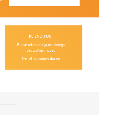
KLIENDITUGI
E-poe tellimuste ja toodetega
seotud küsimused
E-mail:
epood@kraba.ee