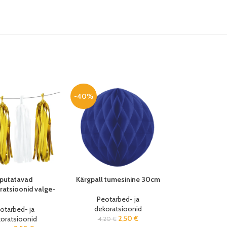
-40%
iputatavad
Kärgpall tumesinine 30cm
atsioonid valge-
 35cm (12 tk/pk)
Peotarbed- ja
dekoratsioonid
otarbed- ja
2,50
€
oratsioonid
4,20
€