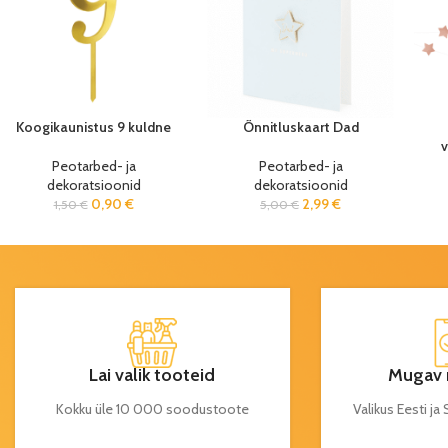
Koogikaunistus 9 kuldne
Õnnitluskaart Dad
Peotarbed- ja
Peotarbed- ja
dekoratsioonid
dekoratsioonid
0,90
€
2,99
€
1,50
€
5,00
€
Lai valik tooteid
Mugav 
Kokku üle 10 000 soodustoote
Valikus Eesti j