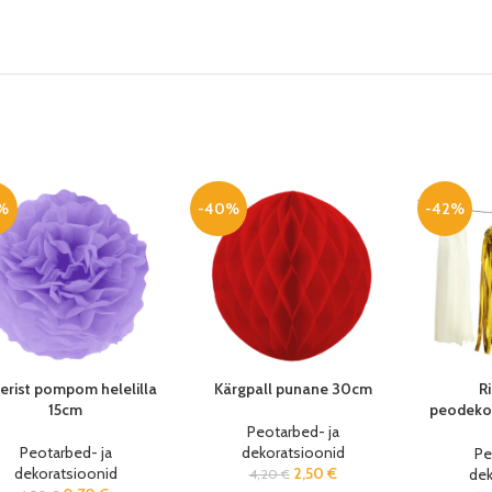
%
-40%
-42%
erist pompom helelilla
Kärgpall punane 30cm
R
15cm
peodekor
kuldne
Peotarbed- ja
Peotarbed- ja
dekoratsioonid
Pe
dekoratsioonid
2,50
€
dek
4,20
€