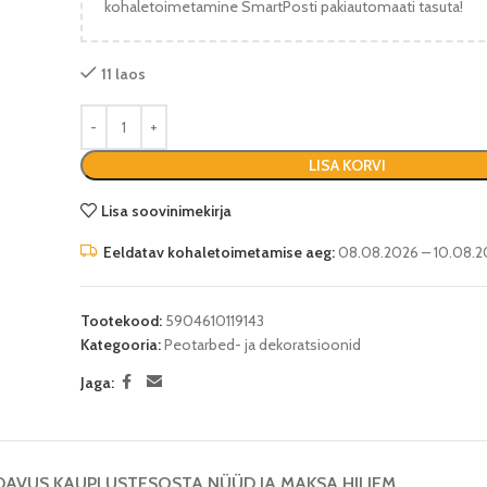
kohaletoimetamine SmartPosti pakiautomaati tasuta!
11 laos
LISA KORVI
Lisa soovinimekirja
Eeldatav kohaletoimetamise aeg:
08.08.2026 – 10.08.2
Tootekood:
5904610119143
Kategooria:
Peotarbed- ja dekoratsioonid
Jaga:
DAVUS KAUPLUSTES
OSTA NÜÜD JA MAKSA HILJEM