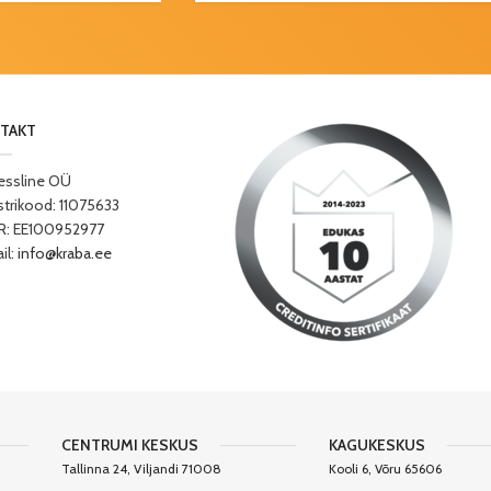
TAKT
essline OÜ
strikood: 11075633
: EE100952977
il:
info@kraba.ee
CENTRUMI KESKUS
KAGUKESKUS
Tallinna 24, Viljandi 71008
Kooli 6, Võru 65606