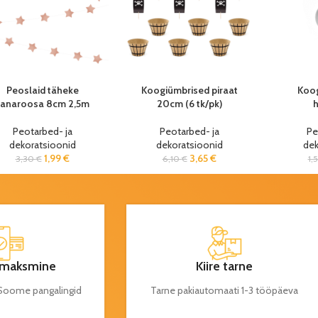
Peoslaid täheke
Koogiümbrised piraat
Koog
vanaroosa 8cm 2,5m
20cm (6 tk/pk)
Peotarbed- ja
Peotarbed- ja
Pe
dekoratsioonid
dekoratsioonid
dek
1,99
€
3,65
€
3,30
€
6,10
€
1,
maksmine
Kiire tarne
a Soome pangalingid
Tarne pakiautomaati 1-3 tööpäeva