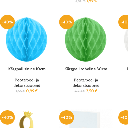
1,99
€
3,50
€
-40%
-40%
-4
Kärgpall sinine 10cm
Kärgpall roheline 30cm
Peotarbed- ja
Peotarbed- ja
dekoratsioonid
dekoratsioonid
0,99
€
2,50
€
1,65
€
4,20
€
-40%
-40%
-4