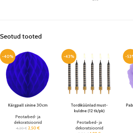
Seotud tooted
-40%
-43%
-53
Kärgpall sinine 30cm
Tordiküünlad must-
Pab
kuldne (12 tk/pk)
Peotarbed- ja
dekoratsioonid
Peotarbed- ja
2,50
€
dekoratsioonid
4,20
€