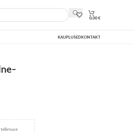
0,00
€
KAUPLUSED
KONTAKT
dne-
 tellimuse