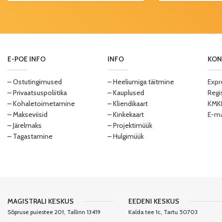
E-POE INFO
INFO
KON
– Ostutingimused
– Heeliumiga täitmine
Expr
– Privaatsuspoliitika
– Kauplused
Regi
– Kohaletoimetamine
– Kliendikaart
KMKR
– Makseviisid
– Kinkekaart
E-ma
– Järelmaks
– Projektimüük
– Tagastamine
– Hulgimüük
MAGISTRALI KESKUS
EEDENI KESKUS
Sõpruse puiestee 201, Tallinn 13419
Kalda tee 1c, Tartu 50703