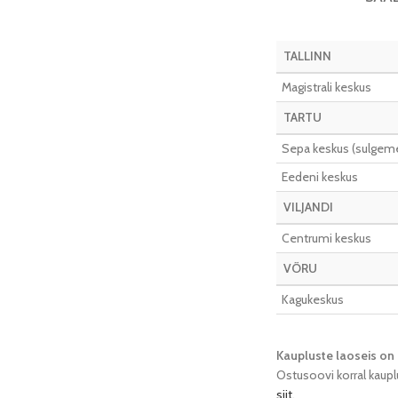
TALLINN
Magistrali keskus
TARTU
Sepa keskus (sulgeme 
Eedeni keskus
VILJANDI
Centrumi keskus
VÕRU
Kagukeskus
Kaupluste laoseis on 
Ostusoovi korral kaupl
siit
.