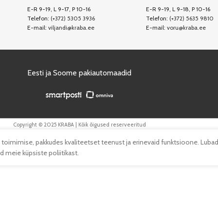
E-R 9-19, L 9-17, P 10-16
E-R 9-19, L 9-18, P 10-16
Telefon:
(+372) 5305 3936
Telefon:
(+372) 5635 9810
E-mail:
viljandi@kraba.ee
E-mail:
voru@kraba.ee
Eesti ja Soome pakiautomaadid
Copyright © 2025 KRABA | Kõik õigused reserveeritud
 toimimise, pakkudes kvaliteetset teenust ja erinevaid funktsioone. Lubad
 meie küpsiste poliitikast.