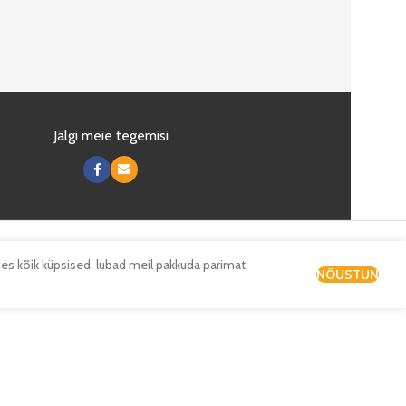
Jälgi meie tegemisi
es kõik küpsised, lubad meil pakkuda parimat
NÕUSTUN