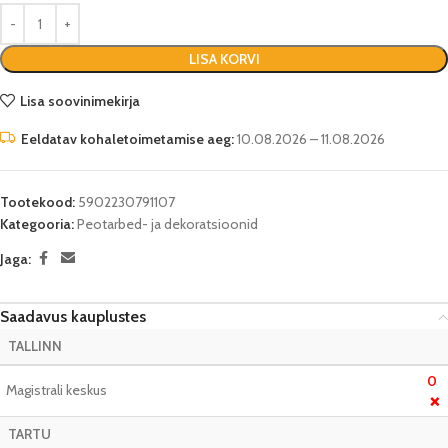
LISA KORVI
Lisa soovinimekirja
Eeldatav kohaletoimetamise aeg:
10.08.2026 – 11.08.2026
Tootekood:
5902230791107
Kategooria:
Peotarbed- ja dekoratsioonid
Jaga:
Saadavus kauplustes
TALLINN
0
Magistrali keskus
❌
TARTU