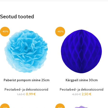
Seotud tooted
-40%
-40%
Paberist pompom sinine 25cm
Kärgpall sinine 30cm
Peotarbed- ja dekoratsioonid
Peotarbed- ja dekoratsioonid
0,99
€
2,50
€
1,65
€
4,20
€