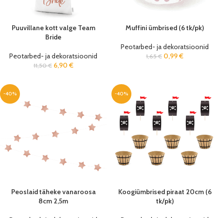
Puuvillane kott valge Team
Muffini ümbrised (6 tk/pk)
Bride
Peotarbed- ja dekoratsioonid
Peotarbed- ja dekoratsioonid
0,99
€
1,65
€
6,90
€
11,50
€
-40%
-40%
Peoslaid täheke vanaroosa
Koogiümbrised piraat 20cm (6
8cm 2,5m
tk/pk)