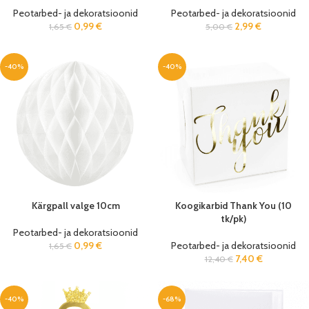
Peotarbed- ja dekoratsioonid
Peotarbed- ja dekoratsioonid
0,99
€
2,99
€
1,65
€
5,00
€
-40%
-40%
Kärgpall valge 10cm
Koogikarbid Thank You (10
tk/pk)
Peotarbed- ja dekoratsioonid
0,99
€
Peotarbed- ja dekoratsioonid
1,65
€
7,40
€
12,40
€
-40%
-68%