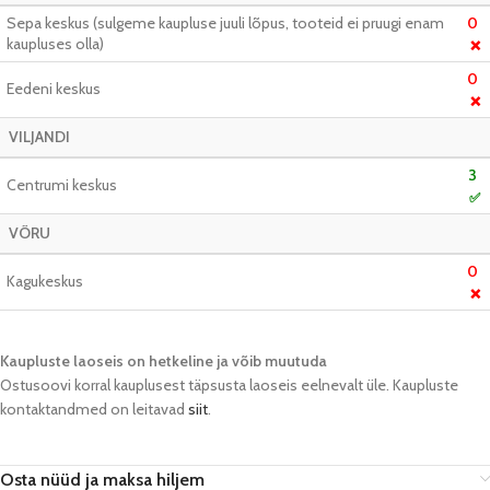
Sepa keskus (sulgeme kaupluse juuli lõpus, tooteid ei pruugi enam
0
kaupluses olla)
❌
0
Eedeni keskus
❌
VILJANDI
3
Centrumi keskus
✅
VÕRU
0
Kagukeskus
❌
Kaupluste laoseis on hetkeline ja võib muutuda​
Ostusoovi korral kauplusest täpsusta laoseis eelnevalt üle. Kaupluste
kontaktandmed on leitavad
siit
.
Osta nüüd ja maksa hiljem