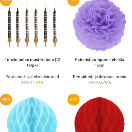
-43%
-53%
Tordiküünlad must-kuldne (12
Paberist pompom helelilla
tk/pk)
15cm
Peotarbed- ja dekoratsioonid
Peotarbed- ja dekoratsioonid
1,99
€
0,70
€
3,50
€
1,50
€
-40%
-40%