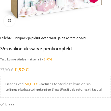
Vaata pilti
Esileht
Sünnipäev ja pidu
Peotarbed- ja dekoratsioonid
35-osaline ükssarve peokomplekt
Tasu kolme võrdse maksena 3 x
3,97
€
11,90
€
27,90
€
Lisades veel
50,00
€
väärtuses tooteid ostukorvi on sinu
tellimuse kohaletoimetamine SmartPosti pakiautomaati tasuta!
3 laos