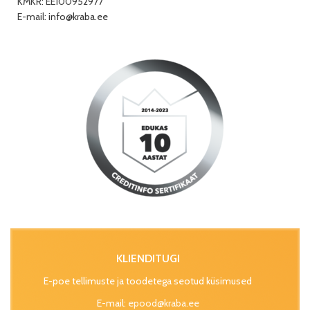
KMKR: EE100952977
E-mail:
info@kraba.ee
KLIENDITUGI
E-poe tellimuste ja toodetega seotud küsimused
E-mail:
epood@kraba.ee