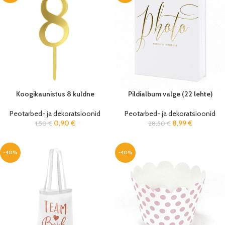
Koogikaunistus 8 kuldne
Pildialbum valge (22 lehte)
Peotarbed- ja dekoratsioonid
Peotarbed- ja dekoratsioonid
0,90
€
8,99
€
1,50
€
28,50
€
-40%
-40%