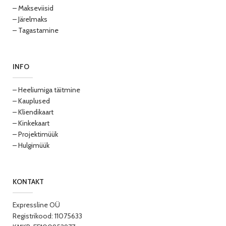
– Makseviisid
– Järelmaks
– Tagastamine
INFO
– Heeliumiga täitmine
– Kauplused
– Kliendikaart
– Kinkekaart
– Projektimüük
– Hulgimüük
KONTAKT
Expressline OÜ
Registrikood: 11075633