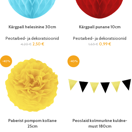
Kärgpall helesinine 30cm
Kärgpall punane 10cm
Peotarbed- ja dekoratsioonid
Peotarbed- ja dekoratsioonid
2,50
€
0,99
€
4,20
€
1,65
€
-40%
-40%
Paberist pompom kollane
Peoslaid kolmnurkne kuldne-
25cm
must 180cm