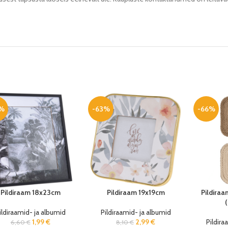
%
-63%
-66%
Pildiraam 18x23cm
Pildiraam 19x19cm
Pildiraa
(
ildiraamid- ja albumid
Pildiraamid- ja albumid
1,99
€
2,99
€
Pildira
6,60
€
8,10
€