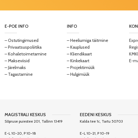
E-POE INFO
INFO
KON
– Ostutingimused
– Heeliumiga täitmine
Expr
– Privaatsuspoliitika
– Kauplused
Regi
– Kohaletoimetamine
– Kliendikaart
KMKR
– Makseviisid
– Kinkekaart
E-ma
– Järelmaks
– Projektimüük
– Tagastamine
– Hulgimüük
MAGISTRALI KESKUS
EEDENI KESKUS
Sõpruse puiestee 201, Tallinn 13419
Kalda tee 1c, Tartu 50703
E-L 10-20, P 10-18
E-L 10-21, P 10-19