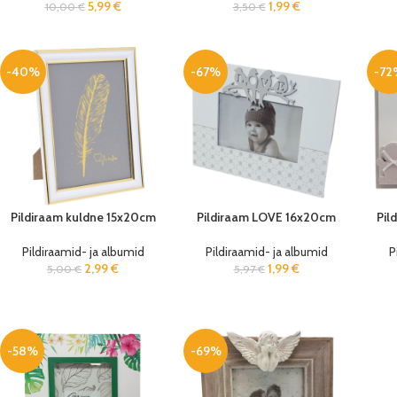
5,99
€
1,99
€
10,00
€
3,50
€
-40%
-67%
-72
Pildiraam kuldne 15x20cm
Pildiraam LOVE 16x20cm
Pil
Pildiraamid- ja albumid
Pildiraamid- ja albumid
P
2,99
€
1,99
€
5,00
€
5,97
€
-58%
-69%