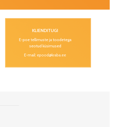
KLIENDITUGI
E-poe tellimuste ja toodetega
seotud küsimused
E-mail:
epood@kraba.ee