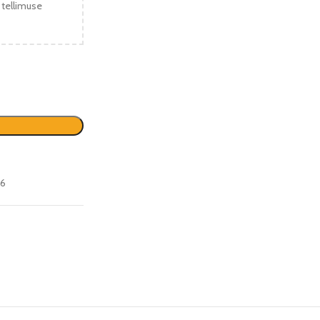
 tellimuse
26