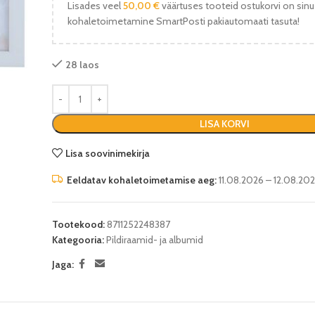
Lisades veel
50,00
€
väärtuses tooteid ostukorvi on sinu
kohaletoimetamine SmartPosti pakiautomaati tasuta!
28 laos
LISA KORVI
Lisa soovinimekirja
Eeldatav kohaletoimetamise aeg:
11.08.2026 – 12.08.20
Tootekood:
8711252248387
Kategooria:
Pildiraamid- ja albumid
Jaga: