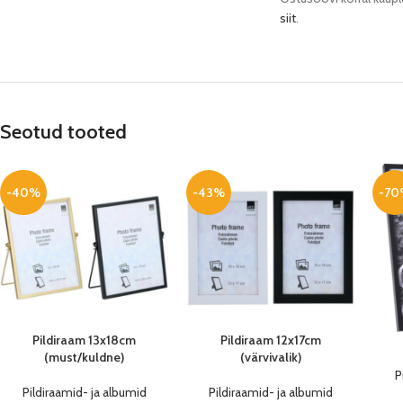
siit
.
Seotud tooted
-40%
-43%
-70
Pildiraam 13x18cm
Pildiraam 12x17cm
(must/kuldne)
(värvivalik)
P
Pildiraamid- ja albumid
Pildiraamid- ja albumid