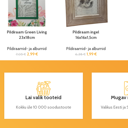
Pildiraam Green Living
Pildiraam ingel
23x18cm
16x16x1,5cm
Pildiraamid- ja albumid
Pildiraamid- ja albumid
2,99
€
1,99
€
7,05
€
6,38
€
Lai valik tooteid
Mugav 
Kokku üle 10 000 soodustoote
Valikus Eesti j