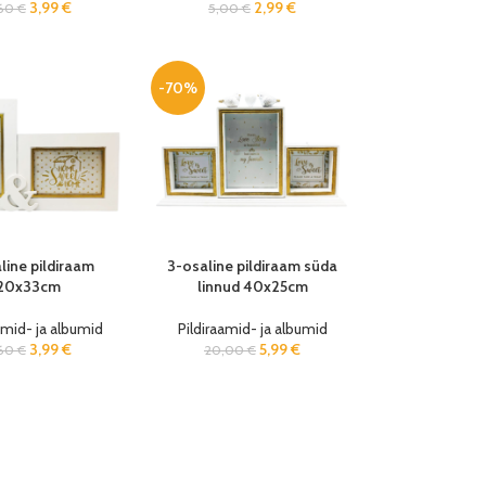
2,99
€
3,99
€
5,00
€
,60
€
-70%
line pildiraam
3-osaline pildiraam süda
20x33cm
linnud 40x25cm
amid- ja albumid
Pildiraamid- ja albumid
3,99
€
5,99
€
,60
€
20,00
€