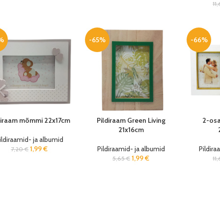
11
%
-65%
-66%
diraam mõmmi 22x17cm
Pildiraam Green Living
2-osa
21x16cm
ildiraamid- ja albumid
1,99
€
Pildiraamid- ja albumid
Pildira
7,20
€
1,99
€
5,65
€
11