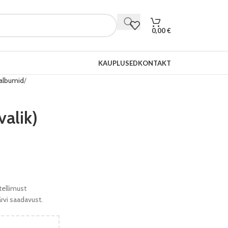
0,00
€
KAUPLUSED
KONTAKT
 albumid
alik)
tellimust
ärvi saadavust.