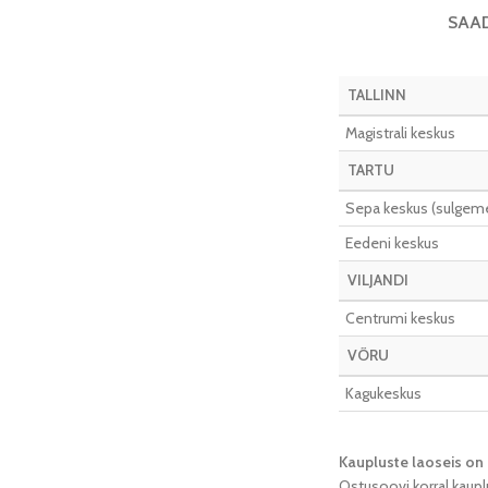
SAA
TALLINN
Magistrali keskus
TARTU
Sepa keskus (sulgeme 
Eedeni keskus
VILJANDI
Centrumi keskus
VÕRU
Kagukeskus
Kaupluste laoseis on 
Ostusoovi korral kaupl