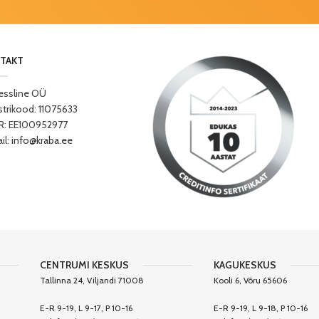
TAKT
essline OÜ
strikood: 11075633
: EE100952977
il:
info@kraba.ee
CENTRUMI KESKUS
KAGUKESKUS
Tallinna 24, Viljandi 71008
Kooli 6, Võru 65606
E-R 9-19, L 9-17, P 10-16
E-R 9-19, L 9-18, P 10-16