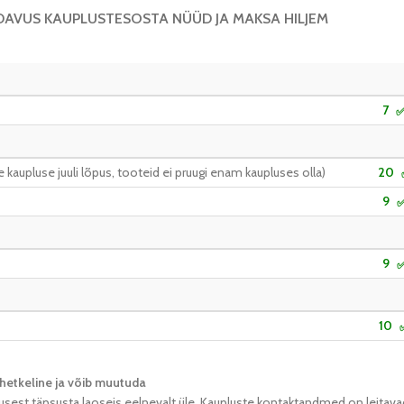
DAVUS KAUPLUSTES
OSTA NÜÜD JA MAKSA HILJEM
7
kaupluse juuli lõpus, tooteid ei pruugi enam kaupluses olla)
20
9
9
10
hetkeline ja võib muutuda​
usest täpsusta laoseis eelnevalt üle. Kaupluste kontaktandmed on leitava