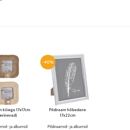
-40%
Pildiraam hõbedane
m köiega 17x17cm
17x22cm
erinevad)
Pildiraamid- ja albumid
amid- ja albumid