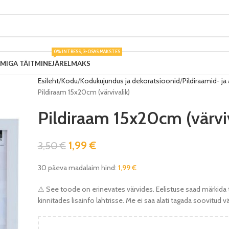
0% INTRESS, 3-OSAS MAKSTES
UMIGA TÄITMINE
JÄRELMAKS
Esileht
Kodu
Kodukujundus ja dekoratsioonid
Pildiraamid- ja
Pildiraam 15x20cm (värvivalik)
Pildiraam 15x20cm (värviv
1,99
€
3,50
€
30 päeva madalaim hind:
1,99
€
⚠ See toode on erinevates värvides. Eelistuse saad märkida 
kinnitades lisainfo lahtrisse. Me ei saa alati tagada soovitud v