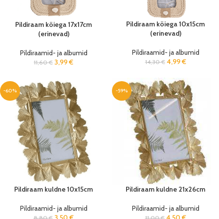
Pildiraam köiega 10x15cm
Pildiraam köiega 17x17cm
(erinevad)
(erinevad)
Pildiraamid- ja albumid
Pildiraamid- ja albumid
4,99
€
3,99
€
14,30
€
11,60
€
-60%
-59%
Pildiraam kuldne 10x15cm
Pildiraam kuldne 21x26cm
Pildiraamid- ja albumid
Pildiraamid- ja albumid
3,50
€
4,50
€
8,80
€
11,00
€