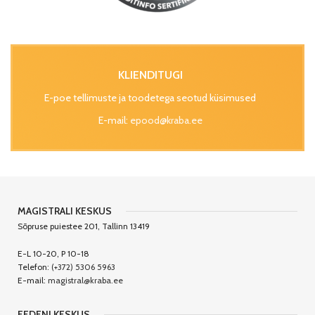
KLIENDITUGI
E-poe tellimuste ja toodetega seotud küsimused
E-mail:
epood@kraba.ee
MAGISTRALI KESKUS
Sõpruse puiestee 201, Tallinn 13419
E-L 10-20, P 10-18
Telefon:
(+372) 5306 5963
E-mail:
magistral@kraba.ee
EEDENI KESKUS