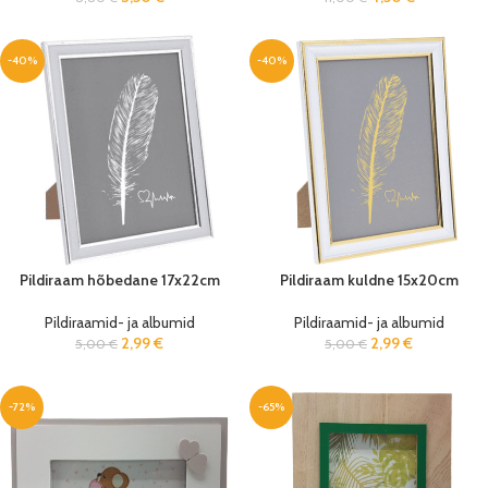
-40%
-40%
Pildiraam hõbedane 17x22cm
Pildiraam kuldne 15x20cm
Pildiraamid- ja albumid
Pildiraamid- ja albumid
2,99
€
2,99
€
5,00
€
5,00
€
-72%
-65%