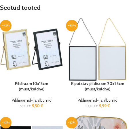
Seotud tooted
-42%
-40%
Pildiraam 10x15cm
Riputatav pildiraam 20x25cm
(must/kuldne)
(must/kuldne)
Pildiraamid- ja albumid
Pildiraamid- ja albumid
5,50
€
5,99
€
9,50
€
10,00
€
-43%
-63%