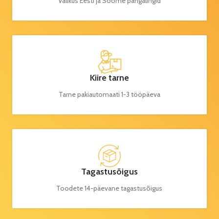
Valikus Eesti ja Soome pangalingid
Kiire tarne
Tarne pakiautomaati 1-3 tööpäeva
Tagastusõigus
Toodete 14-päevane tagastusõigus