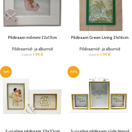
Pildiraam mõmmi 22x17cm
Pildiraam Green Living 21x16cm
Pildiraamid- ja albumid
Pildiraamid- ja albumid
1,99
€
1,99
€
7,20
€
5,65
€
-66%
-70%
2-osaline pildiraam 20x33cm
3-osaline pildiraam süda linnud