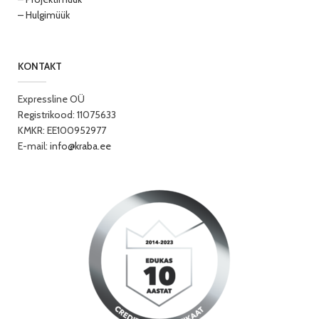
– Hulgimüük
KONTAKT
Expressline OÜ
Registrikood: 11075633
KMKR: EE100952977
E-mail:
info@kraba.ee