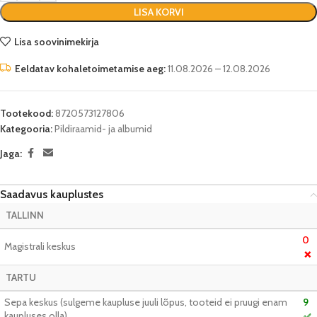
LISA KORVI
Lisa soovinimekirja
Eeldatav kohaletoimetamise aeg:
11.08.2026 – 12.08.2026
Tootekood:
8720573127806
Kategooria:
Pildiraamid- ja albumid
Jaga:
Saadavus kauplustes
TALLINN
0
Magistrali keskus
❌
TARTU
Sepa keskus (sulgeme kaupluse juuli lõpus, tooteid ei pruugi enam
9
kaupluses olla)
✅