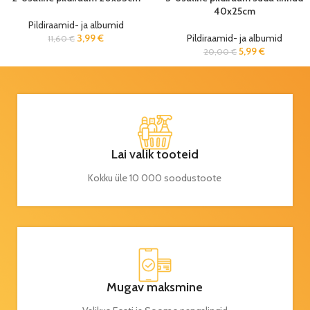
40x25cm
Pildiraamid- ja albumid
3,99
€
Pildiraamid- ja albumid
11,60
€
5,99
€
20,00
€
Lai valik tooteid
Kokku üle 10 000 soodustoote
Mugav maksmine