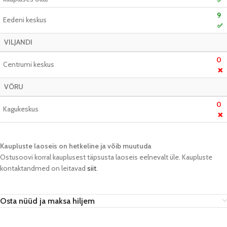
9
Eedeni keskus
✅
VILJANDI
0
Centrumi keskus
❌
VÕRU
0
Kagukeskus
❌
Kaupluste laoseis on hetkeline ja võib muutuda​
Ostusoovi korral kauplusest täpsusta laoseis eelnevalt üle. Kaupluste
kontaktandmed on leitavad
siit
.
Osta nüüd ja maksa hiljem