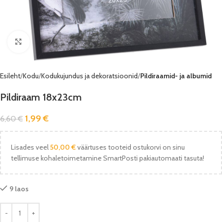
Vaata pilti
Esileht
Kodu
Kodukujundus ja dekoratsioonid
Pildiraamid- ja albumid
Pildiraam 18x23cm
1,99
€
6,60
€
Lisades veel
50,00
€
väärtuses tooteid ostukorvi on sinu
tellimuse kohaletoimetamine SmartPosti pakiautomaati tasuta!
9 laos