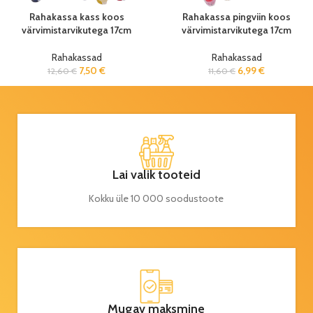
Rahakassa kass koos
Rahakassa pingviin koos
värvimistarvikutega 17cm
värvimistarvikutega 17cm
Rahakassad
Rahakassad
7,50
€
6,99
€
12,60
€
11,60
€
Lai valik tooteid
Kokku üle 10 000 soodustoote
Mugav maksmine