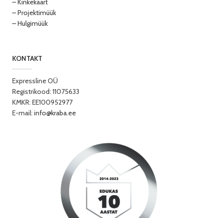
– Kinkekaart
– Projektimüük
– Hulgimüük
KONTAKT
Expressline OÜ
Registrikood: 11075633
KMKR: EE100952977
E-mail:
info@kraba.ee