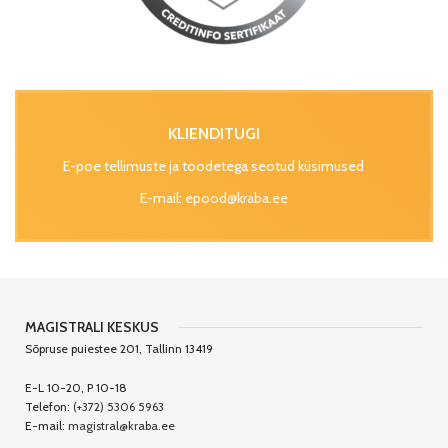
KLIENDITUGI
E-poe tellimuste ja toodetega seotud küsimused
E-mail:
epood@kraba.ee
MAGISTRALI KESKUS
Sõpruse puiestee 201, Tallinn 13419
E-L 10-20, P 10-18
Telefon:
(+372) 5306 5963
E-mail:
magistral@kraba.ee