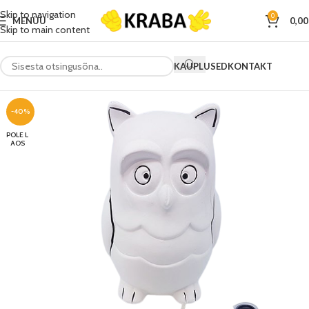
Skip to navigation
0
MENÜÜ
0,0
Skip to main content
KAUPLUSED
KONTAKT
-40%
POLE L
AOS