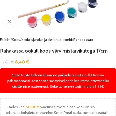
Vaata pilti
Esileht
Kodu
Kodukujundus ja dekoratsioonid
Rahakassad
Rahakassa öökull koos värvimistarvikutega 17cm
6,40
€
10,60
€
Selle toote tellimisel saame pakkuda tarnet ainult Omniva
pakiautomaati, sest toote saatmisel peab kasutama ettevaatliku
käsitlemise lisateenust. Selle tarnemeetodi hind on 6,99€.
Lisades veel
50,00
€
väärtuses tooteid ostukorvi on sinu
tellimuse kohaletoimetamine SmartPosti pakiautomaati tasuta!