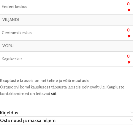
0
Eedeni keskus
❌
VILJANDI
0
Centrumi keskus
❌
VÕRU
0
Kagukeskus
❌
Kaupluste laoseis on hetkeline ja võib muutuda​
Ostusoovi korral kauplusest täpsusta laoseis eelnevalt üle. Kaupluste
kontaktandmed on leitavad
siit
.
Kirjeldus
Osta nüüd ja maksa hiljem