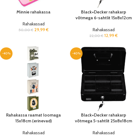
Minnie rahakassa
Black+Decker rahakarp
võtmega 6-sahtlit 15x8x12cm
Rahakassad
29,99
€
Rahakassad
50,00
€
12,99
€
22,00
€
-40%
-40%
Rahakassa raamat loomaga
Black+Decker rahakarp
15x18cm (erinevad)
võtmega 5-sahtlit 25x8x18cm
Rahakassad
Rahakassad