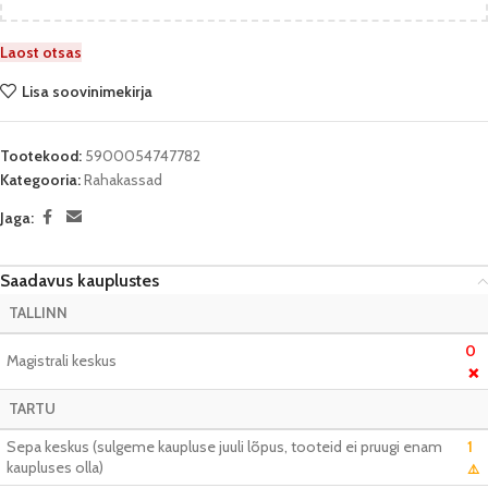
Laost otsas
Lisa soovinimekirja
Tootekood:
5900054747782
Kategooria:
Rahakassad
Jaga:
Saadavus kauplustes
TALLINN
0
Magistrali keskus
❌
TARTU
Sepa keskus (sulgeme kaupluse juuli lõpus, tooteid ei pruugi enam
1
kaupluses olla)
⚠️