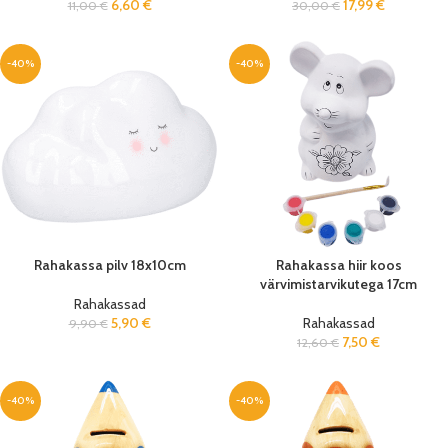
6,60
€
17,99
€
11,00
€
30,00
€
-40%
-40%
Rahakassa pilv 18x10cm
Rahakassa hiir koos
värvimistarvikutega 17cm
Rahakassad
5,90
€
Rahakassad
9,90
€
7,50
€
12,60
€
-40%
-40%