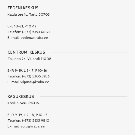
EEDENI KESKUS
Kalda tee 1c, Tartu 50703
E-L 10-21, P 10-19
Telefon:
(+372) 5393 6083
E-mail:
eeden@kraba.ee
CENTRUMI KESKUS
Tallinna 24, Viljandi 71008
E-R 9-19, L 9-17, P 10-16
Telefon:
(+372) 5305 3936
E-mail:
viljandi@kraba.ee
KAGUKESKUS
Kooli 6, Võru 65606
E-R 9-19, L 9-18, P 10-16
Telefon:
(+372) 5635 9810
E-mail:
voru@kraba.ee