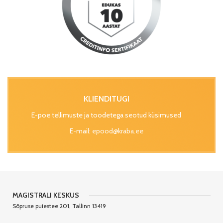
KLIENDITUGI
E-poe tellimuste ja toodetega seotud küsimused
E-mail:
epood@kraba.ee
MAGISTRALI KESKUS
Sõpruse puiestee 201, Tallinn 13419