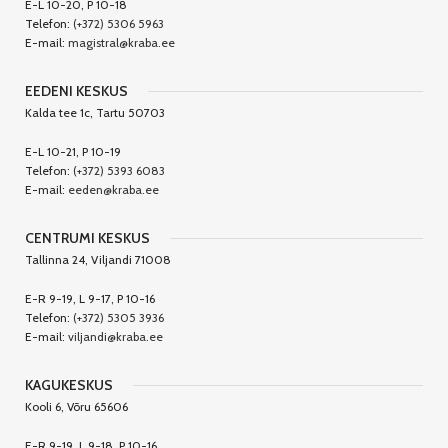
E-L 10-20, P 10-18
Telefon:
(+372) 5306 5963
E-mail:
magistral@kraba.ee
EEDENI KESKUS
Kalda tee 1c, Tartu 50703
E-L 10-21, P 10-19
Telefon:
(+372) 5393 6083
E-mail:
eeden@kraba.ee
CENTRUMI KESKUS
Tallinna 24, Viljandi 71008
E-R 9-19, L 9-17, P 10-16
Telefon:
(+372) 5305 3936
E-mail:
viljandi@kraba.ee
KAGUKESKUS
Kooli 6, Võru 65606
E-R 9-19, L 9-18, P 10-16