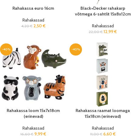
Rahakassa euro 16cm
Black+Decker rahakarp
võtmega 6-sahtlit 15x8x12cm
Rahakassad
2,50
€
Rahakassad
4,20
€
12,99
€
22,00
€
-40%
-40%
Rahakassa loom 15x7x18cm
Rahakassa raamat loomaga
(erinevad)
15x18cm (erinevad)
Rahakassad
Rahakassad
9,99
€
6,60
€
16,60
€
11,00
€