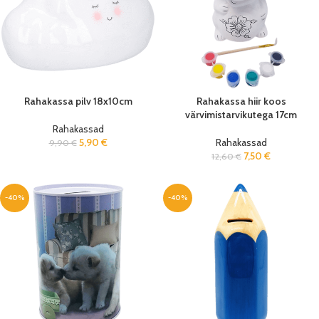
Rahakassa pilv 18x10cm
Rahakassa hiir koos
värvimistarvikutega 17cm
Rahakassad
5,90
€
Rahakassad
9,90
€
7,50
€
12,60
€
-40%
-40%