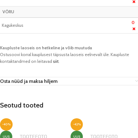
❌
VÕRU
0
Kagukeskus
❌
Kaupluste laoseis on hetkeline ja võib muutuda​
Ostusoovi korral kauplusest täpsusta laoseis eelnevalt üle. Kaupluste
kontaktandmed on leitavad
siit
.
Osta nüüd ja maksa hiljem
Seotud tooted
-40%
-42%
UUS
UUS