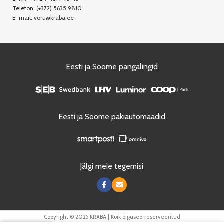
Telefon:
(+372) 5635 9810
E-mail:
voru@kraba.ee
Eesti ja Soome pangalingid
Eesti ja Soome pakiautomaadid
Jälgi meie tegemisi
Copyright © 2025 KRABA | Kõik õigused reserveeritud