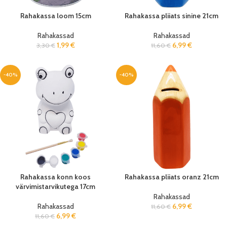
Rahakassa loom 15cm
Rahakassa pliiats sinine 21cm
Rahakassad
Rahakassad
1,99
€
6,99
€
3,30
€
11,60
€
-40%
-40%
Rahakassa konn koos
Rahakassa pliiats oranz 21cm
värvimistarvikutega 17cm
Rahakassad
Rahakassad
6,99
€
11,60
€
6,99
€
11,60
€