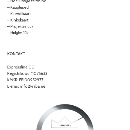
– Heeliumiga täitmine
– Kauplused
– Kliendikaart
– Kinkekaart
– Projektimüük
– Hulgimüük
KONTAKT
Expressline OÜ
Registrikood: 11075633
KMKR: EE100952977
E-mail:
info@kraba.ee