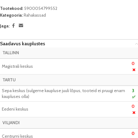
Tootekood:
5900054799552
Kategooria:
Rahakassad
Jaga:
Saadavus kauplustes
TALLINN
0
Magistrali keskus
❌
TARTU
Sepa keskus (sulgeme kaupluse juuli lõpus, tooteid ei pruugi enam
3
kaupluses olla)
✅
0
Eedeni keskus
❌
VILJANDI
0
Centrumi keskus