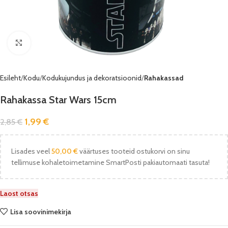
Vaata pilti
Esileht
Kodu
Kodukujundus ja dekoratsioonid
Rahakassad
Rahakassa Star Wars 15cm
1,99
€
2,85
€
Lisades veel
50,00
€
väärtuses tooteid ostukorvi on sinu
tellimuse kohaletoimetamine SmartPosti pakiautomaati tasuta!
Laost otsas
Lisa soovinimekirja