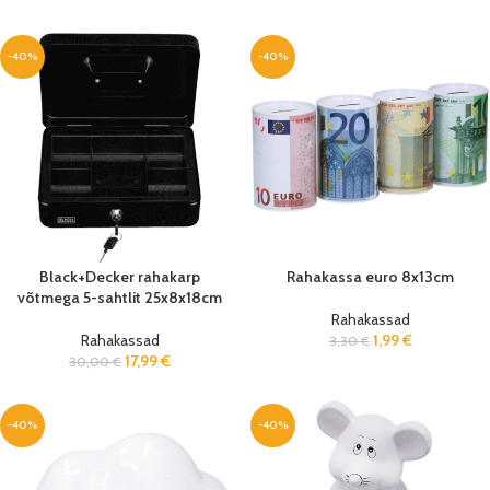
-40%
-40%
Black+Decker rahakarp
Rahakassa euro 8x13cm
võtmega 5-sahtlit 25x8x18cm
Rahakassad
Rahakassad
1,99
€
3,30
€
17,99
€
30,00
€
-40%
-40%