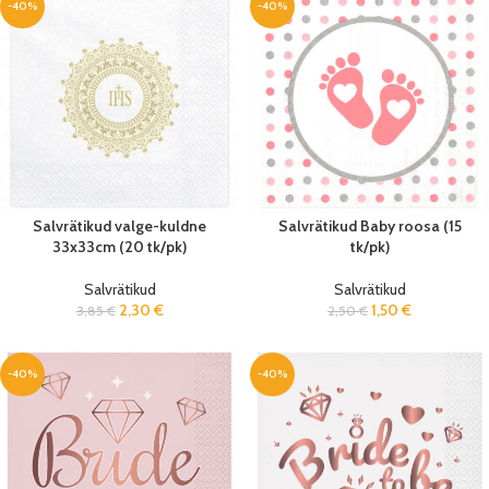
-40%
-40%
Salvrätikud valge-kuldne
Salvrätikud Baby roosa (15
33x33cm (20 tk/pk)
tk/pk)
Salvrätikud
Salvrätikud
2,30
€
1,50
€
3,85
€
2,50
€
-40%
-40%