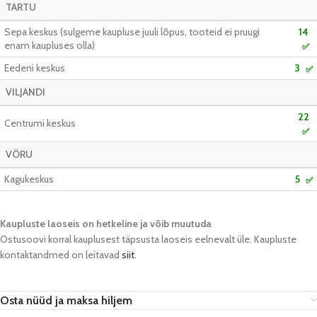
TARTU
Sepa keskus (sulgeme kaupluse juuli lõpus, tooteid ei pruugi
14
enam kaupluses olla)
✅
Eedeni keskus
3
✅
VILJANDI
22
Centrumi keskus
✅
VÕRU
Kagukeskus
5
✅
Kaupluste laoseis on hetkeline ja võib muutuda​
Ostusoovi korral kauplusest täpsusta laoseis eelnevalt üle. Kaupluste
kontaktandmed on leitavad
siit
.
Osta nüüd ja maksa hiljem