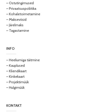
– Ostutingimused
– Privaatsuspoliitika
– Kohaletoimetamine
– Makseviisid
– Järelmaks
– Tagastamine
INFO
– Heeliumiga täitmine
– Kauplused
– Kliendikaart
– Kinkekaart
– Projektimüük
– Hulgimüük
KONTAKT