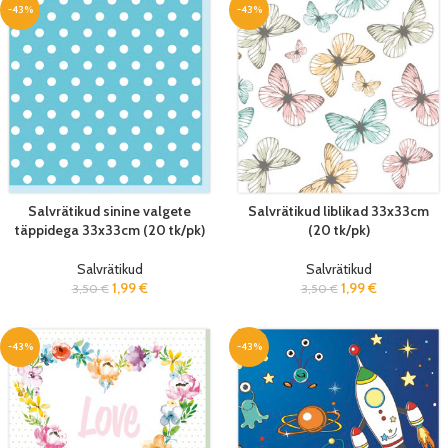
-43%
-43%
Salvrätikud sinine valgete
Salvrätikud liblikad 33x33cm
täppidega 33x33cm (20 tk/pk)
(20 tk/pk)
Salvrätikud
Salvrätikud
1,99
€
1,99
€
3,50
€
3,50
€
-43%
-43%