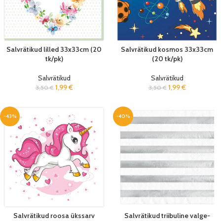
Salvrätikud lilled 33x33cm (20
Salvrätikud kosmos 33x33cm
tk/pk)
(20 tk/pk)
Salvrätikud
Salvrätikud
1,99
€
1,99
€
3,50
€
3,50
€
-43%
-40%
Salvrätikud roosa ükssarv
Salvrätikud triibuline valge-