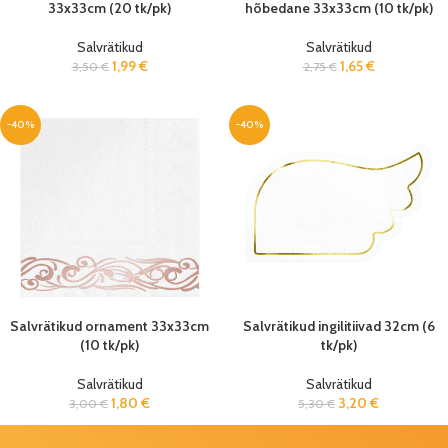
33x33cm (20 tk/pk)
hõbedane 33x33cm (10 tk/pk)
Salvrätikud
Salvrätikud
1,99
€
1,65
€
3,50
€
2,75
€
-40%
-40%
Salvrätikud ornament 33x33cm
Salvrätikud ingilitiivad 32cm (6
(10 tk/pk)
tk/pk)
Salvrätikud
Salvrätikud
1,80
€
3,20
€
3,00
€
5,30
€