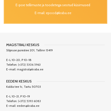
E-poe tellimuste ja toodetega seotud küsimused
E-mail:
epood@kraba.ee
MAGISTRALI KESKUS
Sõpruse puiestee 201, Tallinn 13419
E-L 10-20, P 10-18
Telefon:
(+372) 5306 5963
E-mail:
magistral@kraba.ee
EEDENI KESKUS
Kalda tee 1c, Tartu 50703
E-L 10-21, P 10-19
Telefon:
(+372) 5393 6083
E-mail:
eeden@kraba.ee