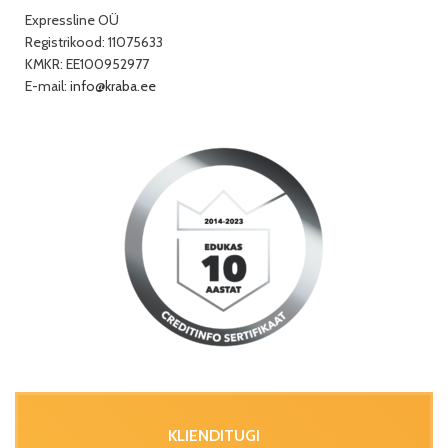
Expressline OÜ
Registrikood: 11075633
KMKR: EE100952977
E-mail:
info@kraba.ee
KLIENDITUGI