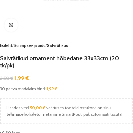
Vaata pilti
Esileht
Sünnipäev ja pidu
Salvrätikud
Salvrätikud ornament hõbedane 33x33cm (20
tk/pk)
1,99
€
3,50
€
30 päeva madalaim hind:
1,99
€
Lisades veel
50,00
€
väärtuses tooteid ostukorvi on sinu
tellimuse kohaletoimetamine SmartPosti pakiautomaati tasuta!
30 laos