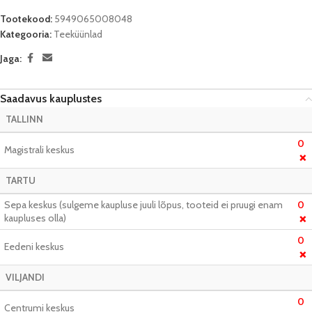
Tootekood:
5949065008048
Kategooria:
Teeküünlad
Jaga:
Saadavus kauplustes
TALLINN
0
Magistrali keskus
❌
TARTU
Sepa keskus (sulgeme kaupluse juuli lõpus, tooteid ei pruugi enam
0
kaupluses olla)
❌
0
Eedeni keskus
❌
VILJANDI
0
Centrumi keskus