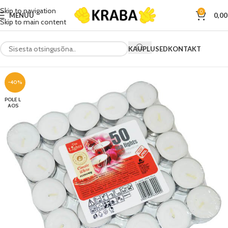
Skip to navigation
0
MENÜÜ
0,0
Skip to main content
KAUPLUSED
KONTAKT
-40%
POLE L
AOS