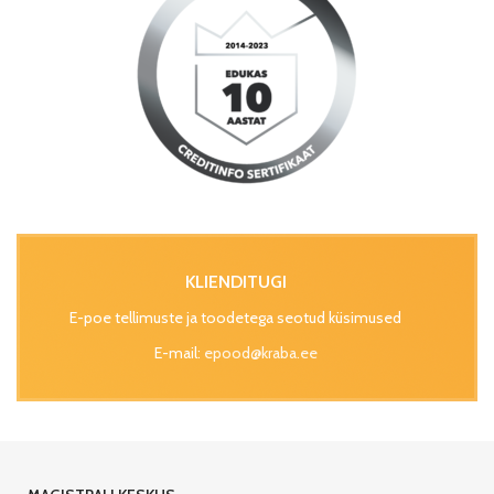
KLIENDITUGI
E-poe tellimuste ja toodetega seotud küsimused
E-mail:
epood@kraba.ee