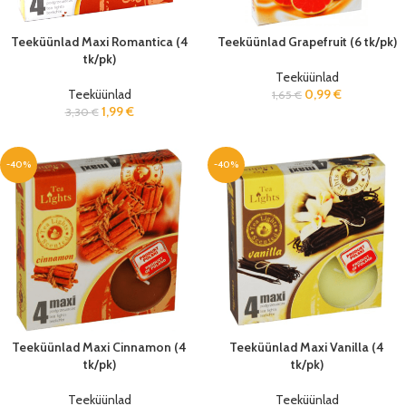
Teeküünlad Maxi Romantica (4
Teeküünlad Grapefruit (6 tk/pk)
tk/pk)
Teeküünlad
Teeküünlad
0,99
€
1,65
€
1,99
€
3,30
€
-40%
-40%
Teeküünlad Maxi Cinnamon (4
Teeküünlad Maxi Vanilla (4
tk/pk)
tk/pk)
Teeküünlad
Teeküünlad