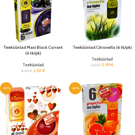
Teeküünlad Maxi Black Currant
Teeküünlad Citronella (6 tk/pk)
(6 tk/pk)
Teeküünlad
Teeküünlad
0,99
€
1,65
€
2,50
€
4,20
€
-40%
-40%