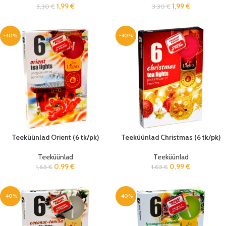
1,99
€
1,99
€
3,30
€
3,30
€
-40%
-40%
Teeküünlad Orient (6 tk/pk)
Teeküünlad Christmas (6 tk/pk)
Teeküünlad
Teeküünlad
0,99
€
0,99
€
1,65
€
1,65
€
-40%
-40%