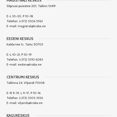
MAGISTRALI KESKUS
Sõpruse puiestee 201, Tallinn 13419
E-L 10-20, P 10-18
Telefon:
(+372) 5306 5963
E-mail:
magistral@kraba.ee
EEDENI KESKUS
Kalda tee 1c, Tartu 50703
E-L 10-21, P 10-19
Telefon:
(+372) 5393 6083
E-mail:
eeden@kraba.ee
CENTRUMI KESKUS
Tallinna 24, Viljandi 71008
E-R 9-19, L 9-17, P 10-16
Telefon:
(+372) 5305 3936
E-mail:
viljandi@kraba.ee
KAGUKESKUS