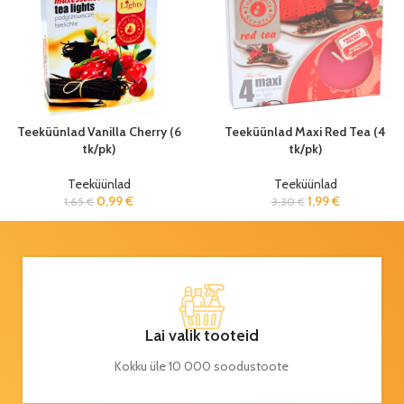
Teeküünlad Vanilla Cherry (6
Teeküünlad Maxi Red Tea (4
tk/pk)
tk/pk)
Teeküünlad
Teeküünlad
0,99
€
1,99
€
1,65
€
3,30
€
Lai valik tooteid
Kokku üle 10 000 soodustoote