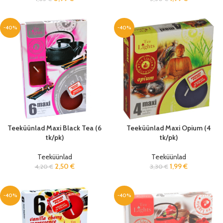
-40%
-40%
Teeküünlad Maxi Black Tea (6
Teeküünlad Maxi Opium (4
tk/pk)
tk/pk)
Teeküünlad
Teeküünlad
2,50
€
1,99
€
4,20
€
3,30
€
-40%
-40%