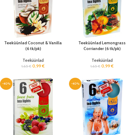
Teeküünlad Coconut & Vanilla
Teeküünlad Lemongrass
(6 tk/pk)
Corriander (6 tk/pk)
Teeküünlad
Teeküünlad
0,99
€
0,99
€
1,65
€
1,65
€
-40%
-40%