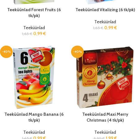
Teeküünlad Forest Fruits (6
Teeküünlad Vitalizing (6 tk/pk)
tk/pk)
Teeküünlad
Teeküünlad
0,99
€
1,65
€
0,99
€
1,65
€
-40%
-40%
Teeküünlad Mango Banana (6
Teeküünlad Maxi Merry
tk/pk)
Christmas (4 tk/pk)
Teeküünlad
Teeküünlad
0,99
€
1,99
€
1,65
€
3,30
€