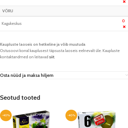
❌
VÕRU
0
Kagukeskus
❌
Kaupluste laoseis on hetkeline ja võib muutuda​
Ostusoovi korral kauplusest täpsusta laoseis eelnevalt üle. Kaupluste
kontaktandmed on leitavad
siit
.
Osta nüüd ja maksa hiljem
Seotud tooted
-40%
-40%