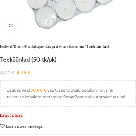
Vaata pilti
Esileht
Kodu
Kodukujundus ja dekoratsioonid
Teeküünlad
Teeküünlad (50 tk/pk)
4,79
€
8,00
€
Lisades veel
50,00
€
väärtuses tooteid ostukorvi on sinu
tellimuse kohaletoimetamine SmartPosti pakiautomaati tasuta!
Laost otsas
Lisa soovinimekirja