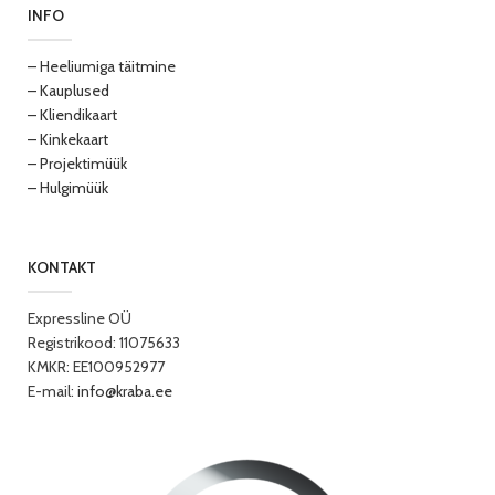
INFO
– Heeliumiga täitmine
– Kauplused
– Kliendikaart
– Kinkekaart
– Projektimüük
– Hulgimüük
KONTAKT
Expressline OÜ
Registrikood: 11075633
KMKR: EE100952977
E-mail:
info@kraba.ee