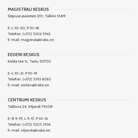
MAGISTRALI KESKUS
Sõpruse puiestee 201, Tallinn 13419
E-L 10-20, P 10-18
Telefon:
(+372) 5306 5963
E-mail:
magistral@kraba.ee
EEDENI KESKUS
Kalda tee 1c, Tartu 50703
E-L 10-21, P 10-19
Telefon:
(+372) 5393 6083
E-mail:
eeden@kraba.ee
CENTRUMI KESKUS
Tallinna 24, Viljandi 71008
E-R 9-19, L 9-17, P 10-16
Telefon:
(+372) 5305 3936
E-mail:
viljandi@kraba.ee