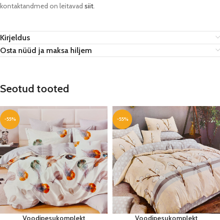
kontaktandmed on leitavad
siit
.
Kirjeldus
Osta nüüd ja maksa hiljem
Seotud tooted
-55%
-55%
Voodipesukomplekt
Voodipesukomplekt