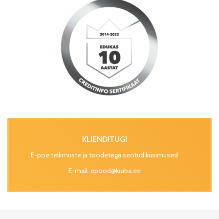
KLIENDITUGI
E-poe tellimuste ja toodetega seotud küsimused
E-mail:
epood@kraba.ee