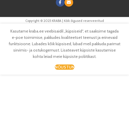
Copyright © 2025 KRABA | Kõik õigused reserveeritud
Kasutame kraba.ee veebisaidil „küpsiseid“, et saaksime tagada
e-poe toimimise, pakkudes kvaliteetset teenust ja erinevaid
funktsioone. Lubades kõik küpsised, lubad meil pakkuda parimat
sirvimis- ja ostukogemust. Lisateavet küpsiste kasutamise
kohta leiad meie küpsiste poliitikast.
NÕUSTUN