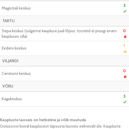
3
Magistrali keskus
✅
TARTU
Sepa keskus (sulgeme kaupluse juuli lõpus, tooteid ei pruugi enam
0
kaupluses olla)
❌
1
Eedeni keskus
⚠️
VILJANDI
0
Centrumi keskus
❌
VÕRU
3
Kagukeskus
✅
Kaupluste laoseis on hetkeline ja võib muutuda​
Ostusoovi korral kauplusest täpsusta laoseis eelnevalt üle. Kaupluste