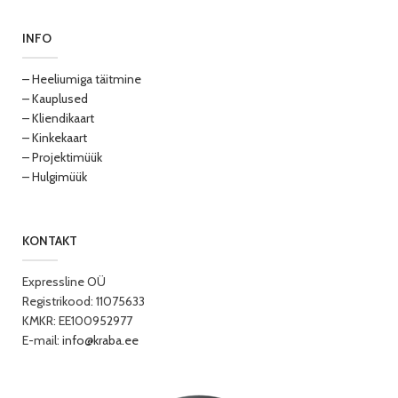
INFO
– Heeliumiga täitmine
– Kauplused
– Kliendikaart
– Kinkekaart
– Projektimüük
– Hulgimüük
KONTAKT
Expressline OÜ
Registrikood: 11075633
KMKR: EE100952977
E-mail:
info@kraba.ee