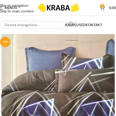
Skip to navigation
0
MENÜÜ
0,0
Skip to main content
KAUPLUSED
KONTAKT
-55%