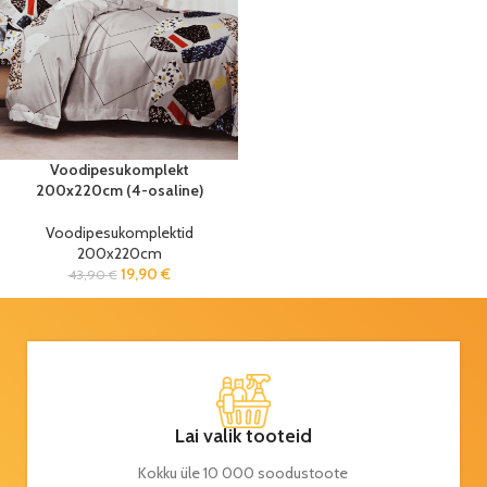
Voodipesukomplekt
200x220cm (4-osaline)
Voodipesukomplektid
200x220cm
19,90
€
43,90
€
Lai valik tooteid
Kokku üle 10 000 soodustoote