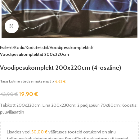
Vaata pilti
Esileht
Kodu
Kodutekstiil
Voodipesukomplektid
Voodipesukomplektid 200x220cm
Voodipesukomplekt 200x220cm (4-osaline)
Tasu kolme võrdse maksena 3 x
6,63
€
19,90
€
43,90
€
Tekikott 200x220cm; Lina 200x230cm; 2 padjapüüri 70x80cm; Koostis:
puuvillasatiin
Lisades veel
50,00
€
väärtuses tooteid ostukorvi on sinu
tellimuse kohaletoimetamine SmartPosti pakiautomaati tasuta!