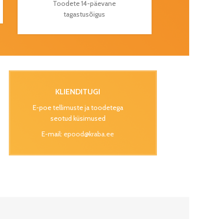
Toodete 14-päevane
tagastusõigus
KLIENDITUGI
E-poe tellimuste ja toodetega
seotud küsimused
E-mail:
epood@kraba.ee