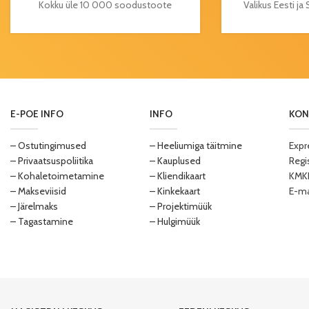
Kokku üle 10 000 soodustoote
Valikus Eesti j
E-POE INFO
INFO
KON
– Ostutingimused
– Heeliumiga täitmine
Expr
– Privaatsuspoliitika
– Kauplused
Regi
– Kohaletoimetamine
– Kliendikaart
KMKR
– Makseviisid
– Kinkekaart
E-ma
– Järelmaks
– Projektimüük
– Tagastamine
– Hulgimüük