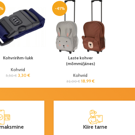
0%
-41%
Kohvririhm-lukk
Laste kohver
(mõmmi/jänes)
Kohvrid
3,30
€
Kohvrid
5,50
€
18,99
€
32,00
€
maksmine
Kiire tarne