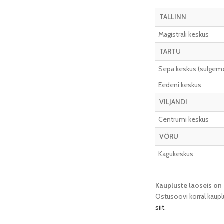
TALLINN
Magistrali keskus
TARTU
Sepa keskus (sulgeme 
Eedeni keskus
VILJANDI
Centrumi keskus
VÕRU
Kagukeskus
Kaupluste laoseis on 
Ostusoovi korral kaupl
siit
.