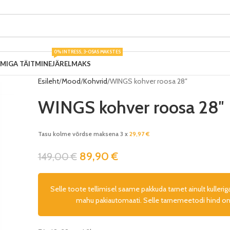
0% INTRESS, 3-OSAS MAKSTES
UMIGA TÄITMINE
JÄRELMAKS
Esileht
Mood
Kohvrid
WINGS kohver roosa 28″
WINGS kohver roosa 28″
Tasu kolme võrdse maksena 3 x
29,97
€
89,90
€
149,00
€
Selle toote tellimisel saame pakkuda tarnet ainult kullerig
mahu pakiautomaati. Selle tarnemeetodi hind on