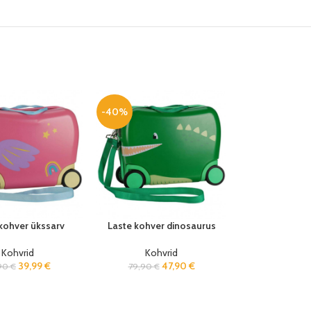
-40%
kohver ükssarv
Laste kohver dinosaurus
Kohvrid
Kohvrid
39,99
€
47,90
€
,90
€
79,90
€