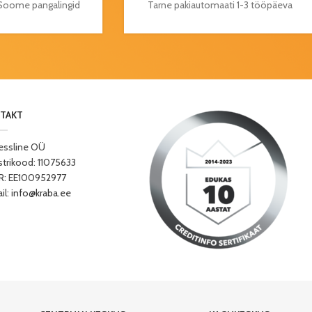
a Soome pangalingid
Tarne pakiautomaati 1-3 tööpäeva
TAKT
essline OÜ
strikood: 11075633
: EE100952977
il:
info@kraba.ee