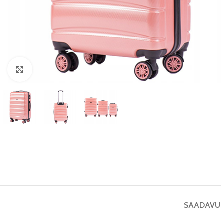
Vaata pilti
SAADAVU