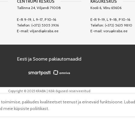
CENTRUMI KESKUS
KAGUKESKUS
Tallinna 24, Viljandi 71008
Kooli 6, Võru 65606
E-R 9-19, L 9-17, P 10-16
E-R 9-19, L 9-18, P 10-16
Telefon:
(+372) 5305 3936
Telefon:
(+372) 5635 9810
E-mail:
viljandi@kraba.ee
E-mail:
voru@kraba.ee
Eesti ja Soome pakiautomaadid
Copyright © 2025 KRABA | Kõik õigused reserveeritud
 toimimise, pakkudes kvaliteetset teenust ja erinevaid funktsioone. Lubad
 meie küpsiste poliitikast.