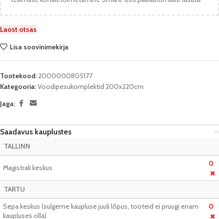
Laost otsas
Lisa soovinimekirja
Tootekood:
2000000805177
Kategooria:
Voodipesukomplektid 200x220cm
Jaga:
Saadavus kauplustes
TALLINN
0
Magistrali keskus
❌
TARTU
Sepa keskus (sulgeme kaupluse juuli lõpus, tooteid ei pruugi enam
0
kaupluses olla)
❌