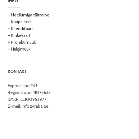
INFO
– Heeliumiga täitmine
– Kauplused
– Kliendikaart
– Kinkekaart
– Projektimüük
– Hulgimüük
KONTAKT
Expressline OÜ
Registrikood: 11075633
KMKR: EE100952977
E-mail:
info@kraba.ee