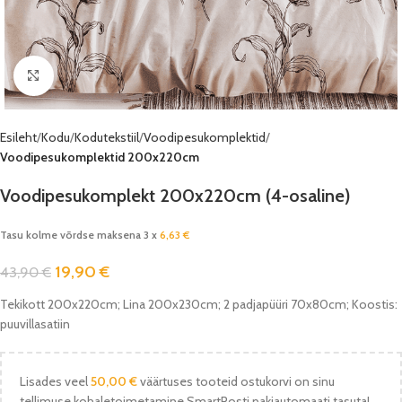
Vaata pilti
Esileht
Kodu
Kodutekstiil
Voodipesukomplektid
Voodipesukomplektid 200x220cm
Voodipesukomplekt 200x220cm (4-osaline)
Tasu kolme võrdse maksena 3 x
6,63
€
19,90
€
43,90
€
Tekikott 200x220cm; Lina 200x230cm; 2 padjapüüri 70x80cm; Koostis:
puuvillasatiin
Lisades veel
50,00
€
väärtuses tooteid ostukorvi on sinu
tellimuse kohaletoimetamine SmartPosti pakiautomaati tasuta!