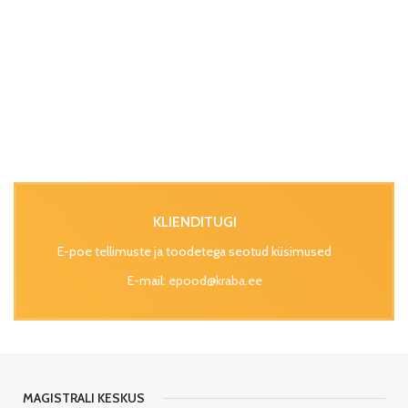
KLIENDITUGI
E-poe tellimuste ja toodetega seotud küsimused
E-mail:
epood@kraba.ee
MAGISTRALI KESKUS