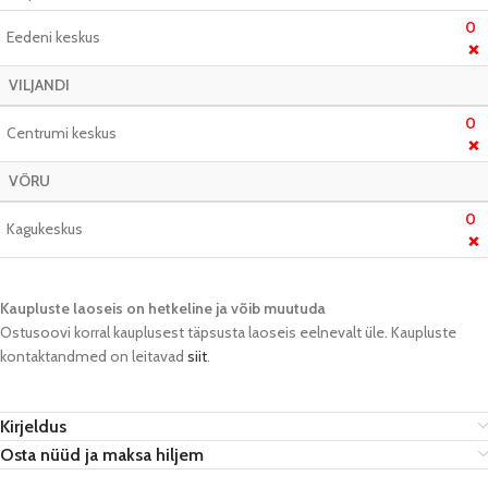
0
Eedeni keskus
❌
VILJANDI
0
Centrumi keskus
❌
VÕRU
0
Kagukeskus
❌
Kaupluste laoseis on hetkeline ja võib muutuda​
Ostusoovi korral kauplusest täpsusta laoseis eelnevalt üle. Kaupluste
kontaktandmed on leitavad
siit
.
Kirjeldus
Osta nüüd ja maksa hiljem