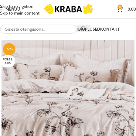
Skip to navigation
0
MENÜÜ
0,0
Skip to main content
KAUPLUSED
KONTAKT
-55%
POLE L
AOS