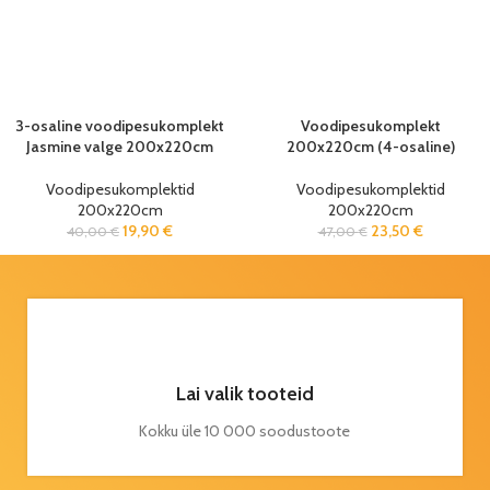
3-osaline voodipesukomplekt
Voodipesukomplekt
Jasmine valge 200x220cm
200x220cm (4-osaline)
Voodipesukomplektid
Voodipesukomplektid
200x220cm
200x220cm
19,90
€
23,50
€
40,00
€
47,00
€
Lai valik tooteid
Kokku üle 10 000 soodustoote