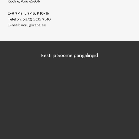
Kooli 6, Võru 65606
E-R 9-19, L 9-18, P 10-16
Telefon:
(+372) 5635 9810
E-mail:
voru@kraba.ee
Eesti ja Soome pangalingid