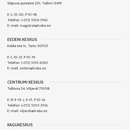
Sõpruse puiestee 201, Tallinn 13419
E-L 10-20, P 10-18
Telefon:
(+372) 5306 5963
E-mail:
magistral@kraba.ee
EEDENI KESKUS
Kalda tee 1c, Tartu 50703
E-L 10-21, P 10-19
Telefon:
(+372) 5393 6083
E-mail:
eeden@kraba.ee
CENTRUMI KESKUS
Tallinna 24, Viljandi 71008
E-R 9-19, L 9-17, P 10-16
Telefon:
(+372) 5305 3936
E-mail:
viljandi@kraba.ee
KAGUKESKUS