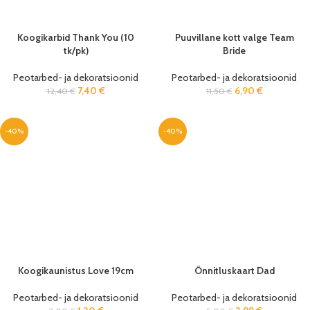
Koogikarbid Thank You (10
Puuvillane kott valge Team
tk/pk)
Bride
Peotarbed- ja dekoratsioonid
Peotarbed- ja dekoratsioonid
7,40
€
6,90
€
12,40
€
11,50
€
-40%
-40%
Koogikaunistus Love 19cm
Õnnitluskaart Dad
Peotarbed- ja dekoratsioonid
Peotarbed- ja dekoratsioonid