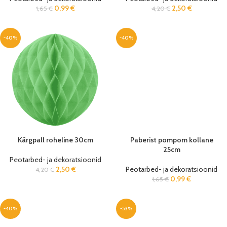
0,99
€
2,50
€
1,65
€
4,20
€
-40%
-40%
Kärgpall roheline 30cm
Paberist pompom kollane
25cm
Peotarbed- ja dekoratsioonid
2,50
€
Peotarbed- ja dekoratsioonid
4,20
€
0,99
€
1,65
€
-40%
-53%