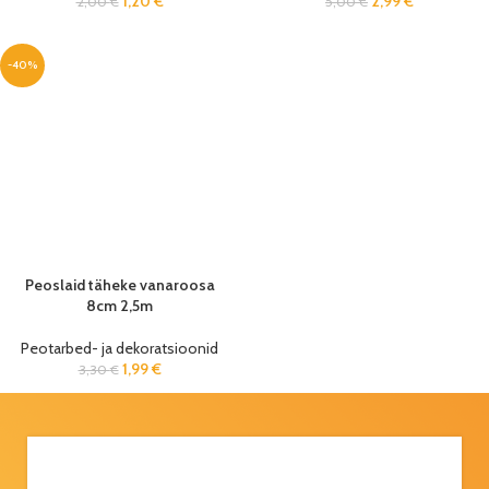
1,20
€
2,99
€
2,00
€
5,00
€
-40%
Peoslaid täheke vanaroosa
8cm 2,5m
Peotarbed- ja dekoratsioonid
1,99
€
3,30
€