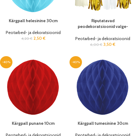
Kärgpall helesinine 30cm
Riputatavad
peodekoratsioonid valge-
kuldne 35cm (12 tk/pk)
Peotarbed- ja dekoratsioonid
2,50
€
Peotarbed- ja dekoratsioonid
4,20
€
3,50
€
6,00
€
-40%
-40%
Kärgpall punane 10cm
Kärgpall tumesinine 30cm
Peotarbed- ja dekoratsioonid
Peotarbed- ja dekoratsioonid