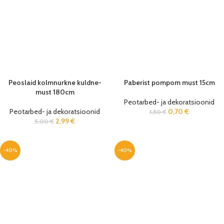
Peoslaid kolmnurkne kuldne-
Paberist pompom must 15cm
must 180cm
Peotarbed- ja dekoratsioonid
Peotarbed- ja dekoratsioonid
0,70
€
1,50
€
2,99
€
5,00
€
-40%
-40%