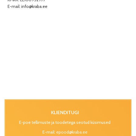
E-mail:
info@kraba.ee
KLIENDITUGI
E-poe tellimuste ja toodetega seotud küsimused
E-mail:
epood@kraba.ee