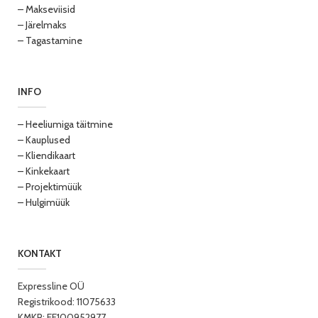
– Makseviisid
– Järelmaks
– Tagastamine
INFO
– Heeliumiga täitmine
– Kauplused
– Kliendikaart
– Kinkekaart
– Projektimüük
– Hulgimüük
KONTAKT
Expressline OÜ
Registrikood: 11075633
KMKR: EE100952977