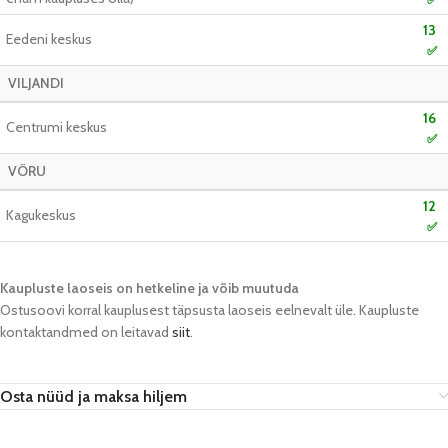
13
Eedeni keskus
✅
VILJANDI
16
Centrumi keskus
✅
VÕRU
12
Kagukeskus
✅
Kaupluste laoseis on hetkeline ja võib muutuda​
Ostusoovi korral kauplusest täpsusta laoseis eelnevalt üle. Kaupluste
kontaktandmed on leitavad
siit
.
Osta nüüd ja maksa hiljem