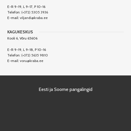
E-R 9-19, L 9-17, P 10-16
Telefon:
(+372) 5305 3936
E-mail:
viljandi@kraba.ee
KAGUKESKUS
Kooli 6, Võru 65606
E-R 9-19, L 9-18, P 10-16
Telefon:
(+372) 5635 9810
E-mail:
voru@kraba.ee
Eesti ja Soome pangalingid