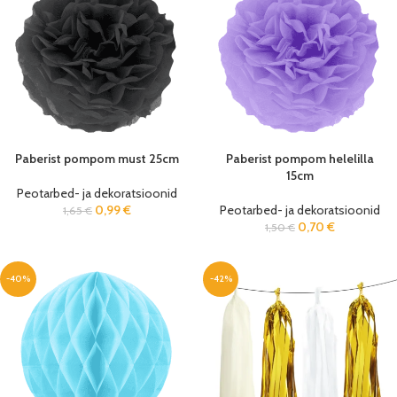
Paberist pompom must 25cm
Paberist pompom helelilla
15cm
Peotarbed- ja dekoratsioonid
0,99
€
Peotarbed- ja dekoratsioonid
1,65
€
0,70
€
1,50
€
-40%
-42%