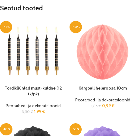
Seotud tooted
-43%
-40%
Tordiküünlad must-kuldne (12
Kärgpall heleroosa 10cm
tk/pk)
Peotarbed- ja dekoratsioonid
Peotarbed- ja dekoratsioonid
0,99
€
1,65
€
1,99
€
3,50
€
-40%
-53%