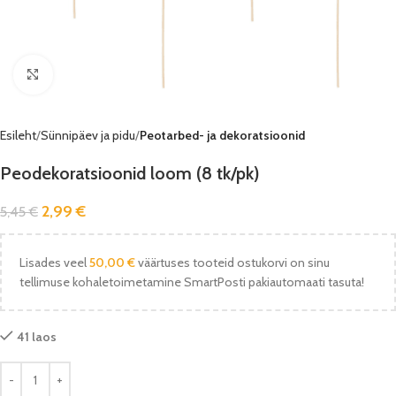
Vaata pilti
Esileht
Sünnipäev ja pidu
Peotarbed- ja dekoratsioonid
Peodekoratsioonid loom (8 tk/pk)
2,99
€
5,45
€
Lisades veel
50,00
€
väärtuses tooteid ostukorvi on sinu
tellimuse kohaletoimetamine SmartPosti pakiautomaati tasuta!
41 laos