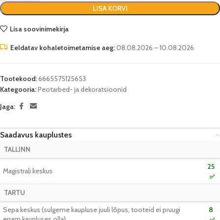
LISA KORVI
Lisa soovinimekirja
Eeldatav kohaletoimetamise aeg:
08.08.2026 – 10.08.2026
Tootekood:
6665575125653
Kategooria:
Peotarbed- ja dekoratsioonid
Jaga:
Saadavus kauplustes
TALLINN
25
Magistrali keskus
✅
TARTU
Sepa keskus (sulgeme kaupluse juuli lõpus, tooteid ei pruugi
8
enam kaupluses olla)
✅