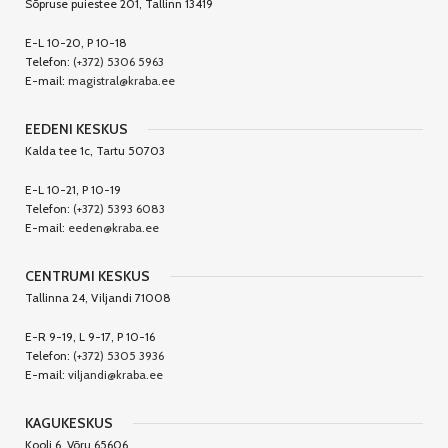
Sõpruse puiestee 201, Tallinn 13419
E-L 10-20, P 10-18
Telefon:
(+372) 5306 5963
E-mail:
magistral@kraba.ee
EEDENI KESKUS
Kalda tee 1c, Tartu 50703
E-L 10-21, P 10-19
Telefon:
(+372) 5393 6083
E-mail:
eeden@kraba.ee
CENTRUMI KESKUS
Tallinna 24, Viljandi 71008
E-R 9-19, L 9-17, P 10-16
Telefon:
(+372) 5305 3936
E-mail:
viljandi@kraba.ee
KAGUKESKUS
Kooli 6, Võru 65606