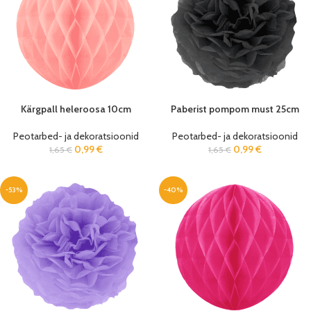
Kärgpall heleroosa 10cm
Paberist pompom must 25cm
Peotarbed- ja dekoratsioonid
Peotarbed- ja dekoratsioonid
0,99
€
0,99
€
1,65
€
1,65
€
-53%
-40%