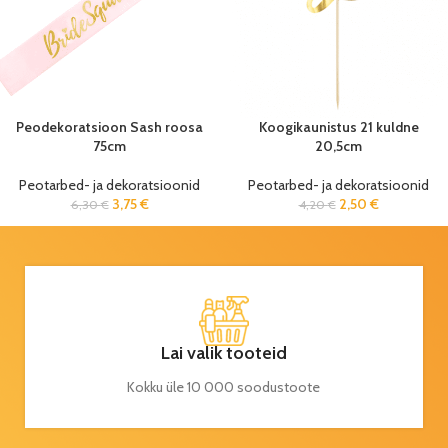
Peodekoratsioon Sash roosa
Koogikaunistus 21 kuldne
75cm
20,5cm
Peotarbed- ja dekoratsioonid
Peotarbed- ja dekoratsioonid
3,75
€
2,50
€
6,30
€
4,20
€
Lai valik tooteid
Kokku üle 10 000 soodustoote