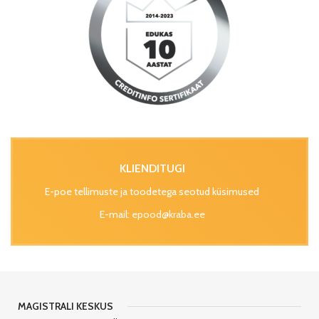
KLIENDITUGI
E-poe tellimuste ja toodetega seotud küsimused
E-mail:
epood@kraba.ee
MAGISTRALI KESKUS