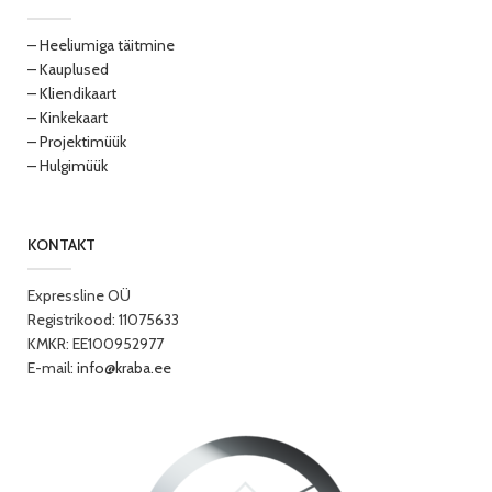
– Heeliumiga täitmine
– Kauplused
– Kliendikaart
– Kinkekaart
– Projektimüük
– Hulgimüük
KONTAKT
Expressline OÜ
Registrikood: 11075633
KMKR: EE100952977
E-mail:
info@kraba.ee