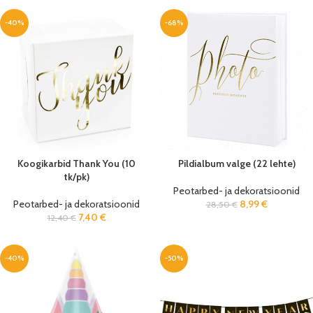
-40%
-68%
Koogikarbid Thank You (10
Pildialbum valge (22 lehte)
tk/pk)
Peotarbed- ja dekoratsioonid
Peotarbed- ja dekoratsioonid
8,99
€
28,50
€
7,40
€
12,40
€
-40%
-50%