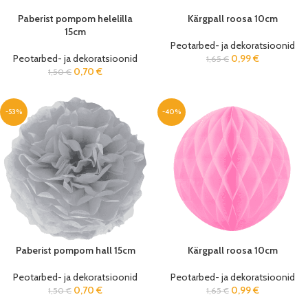
Paberist pompom helelilla
Kärgpall roosa 10cm
15cm
Peotarbed- ja dekoratsioonid
Peotarbed- ja dekoratsioonid
0,99
€
1,65
€
0,70
€
1,50
€
-53%
-40%
Paberist pompom hall 15cm
Kärgpall roosa 10cm
Peotarbed- ja dekoratsioonid
Peotarbed- ja dekoratsioonid
0,70
€
0,99
€
1,50
€
1,65
€