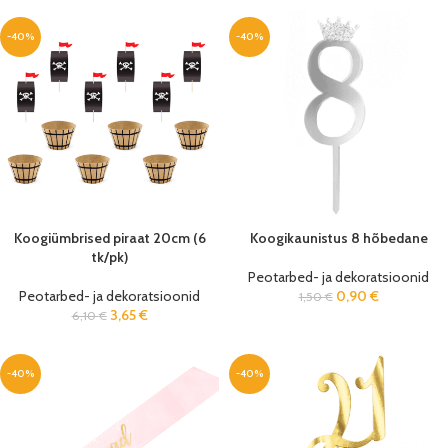
-40%
-40%
Koogiümbrised piraat 20cm (6
Koogikaunistus 8 hõbedane
tk/pk)
Peotarbed- ja dekoratsioonid
Peotarbed- ja dekoratsioonid
0,90
€
1,50
€
3,65
€
6,10
€
-40%
-40%