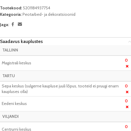
Tootekood:
5201184937754
Kategooria:
Peotarbed- ja dekoratsioonid
Jaga:
Saadavus kauplustes
TALLINN
0
Magistrali keskus
❌
TARTU
Sepa keskus (sulgeme kaupluse juuli lõpus, tooteid ei pruugi enam
0
kaupluses olla)
❌
0
Eedeni keskus
❌
VILJANDI
0
Centrumi keskus