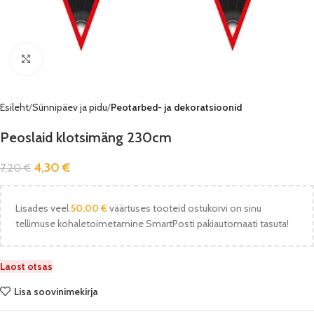
Vaata pilti
Esileht
Sünnipäev ja pidu
Peotarbed- ja dekoratsioonid
Peoslaid klotsimäng 230cm
4,30
€
7,20
€
Lisades veel
50,00
€
väärtuses tooteid ostukorvi on sinu
tellimuse kohaletoimetamine SmartPosti pakiautomaati tasuta!
Laost otsas
Lisa soovinimekirja