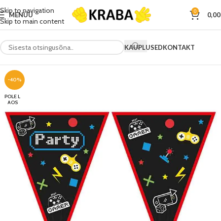
Skip to navigation
0
MENÜÜ
0,0
Skip to main content
KAUPLUSED
KONTAKT
-40%
POLE L
AOS