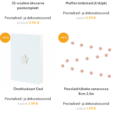
35-osaline ükssarve
Muffini ümbrised (6 tk/pk)
peokomplekt
Peotarbed- ja dekoratsioonid
Peotarbed- ja dekoratsioonid
0,99
€
1,65
€
11,90
€
27,90
€
-40%
-40%
Õnnitluskaart Dad
Peoslaid täheke vanaroosa
8cm 2,5m
Peotarbed- ja dekoratsioonid
2,99
€
Peotarbed- ja dekoratsioonid
5,00
€
1,99
€
3,30
€