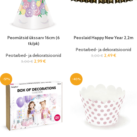
Peomütsid ükssarv 16cm (6
Peoslaid Happy New Year 2,2m
tk/pk)
Peotarbed- ja dekoratsioonid
Peotarbed- ja dekoratsioonid
2,49
€
5,00
€
2,99
€
5,00
€
-57%
-40%