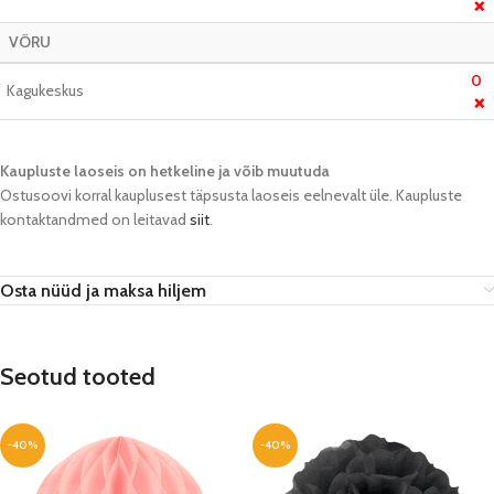
❌
VÕRU
0
Kagukeskus
❌
Kaupluste laoseis on hetkeline ja võib muutuda​
Ostusoovi korral kauplusest täpsusta laoseis eelnevalt üle. Kaupluste
kontaktandmed on leitavad
siit
.
Osta nüüd ja maksa hiljem
Seotud tooted
-40%
-40%