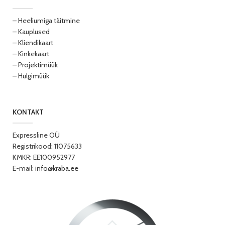
– Heeliumiga täitmine
– Kauplused
– Kliendikaart
– Kinkekaart
– Projektimüük
– Hulgimüük
KONTAKT
Expressline OÜ
Registrikood: 11075633
KMKR: EE100952977
E-mail:
info@kraba.ee