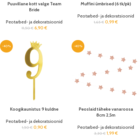
Puuvillane kott valge Team
Muffini ümbrised (6 tk/pk)
Bride
Peotarbed- ja dekoratsioonid
Peotarbed- ja dekoratsioonid
0,99
€
1,65
€
6,90
€
11,50
€
-40%
-40%
Koogikaunistus 9 kuldne
Peoslaid täheke vanaroosa
8cm 2,5m
Peotarbed- ja dekoratsioonid
0,90
€
Peotarbed- ja dekoratsioonid
1,50
€
1,99
€
3,30
€