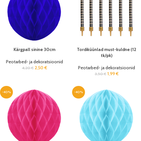
Kärgpall sinine 30cm
Tordiküünlad must-kuldne (12
tk/pk)
Peotarbed- ja dekoratsioonid
2,50
€
Peotarbed- ja dekoratsioonid
4,20
€
1,99
€
3,50
€
-40%
-40%