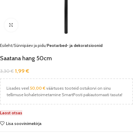
Vaata pilti
Esileht
Sünnipäev ja pidu
Peotarbed- ja dekoratsioonid
Saatana hang 50cm
1,99
€
3,30
€
Lisades veel
50,00
€
väärtuses tooteid ostukorvi on sinu
tellimuse kohaletoimetamine SmartPosti pakiautomaati tasuta!
Laost otsas
Lisa soovinimekirja