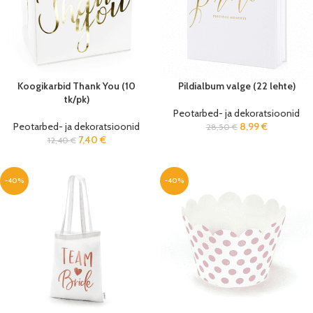
Koogikarbid Thank You (10
Pildialbum valge (22 lehte)
tk/pk)
Peotarbed- ja dekoratsioonid
Peotarbed- ja dekoratsioonid
8,99
€
28,50
€
7,40
€
12,40
€
-40%
-40%