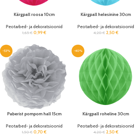
Kärgpall roosa 10cm
Kärgpall helesinine 30cm
Peotarbed- ja dekoratsioonid
Peotarbed- ja dekoratsioonid
0,99
€
2,50
€
1,65
€
4,20
€
-53%
-40%
Paberist pompom hall 15cm
Kärgpall roheline 30cm
Peotarbed- ja dekoratsioonid
Peotarbed- ja dekoratsioonid
0,70
€
2,50
€
1,50
€
4,20
€