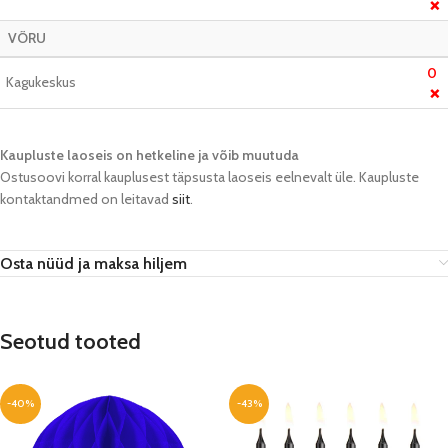
❌
VÕRU
0
Kagukeskus
❌
Kaupluste laoseis on hetkeline ja võib muutuda​
Ostusoovi korral kauplusest täpsusta laoseis eelnevalt üle. Kaupluste
kontaktandmed on leitavad
siit
.
Osta nüüd ja maksa hiljem
Seotud tooted
-40%
-43%