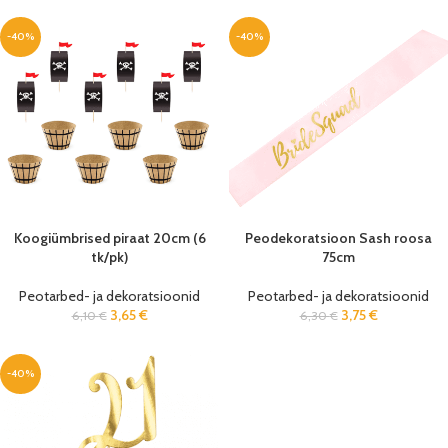
-40%
-40%
Koogiümbrised piraat 20cm (6
Peodekoratsioon Sash roosa
tk/pk)
75cm
Peotarbed- ja dekoratsioonid
Peotarbed- ja dekoratsioonid
3,65
€
3,75
€
6,10
€
6,30
€
-40%