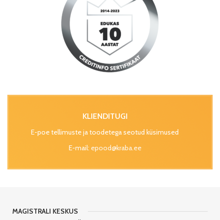
KLIENDITUGI
E-poe tellimuste ja toodetega seotud küsimused
E-mail:
epood@kraba.ee
MAGISTRALI KESKUS