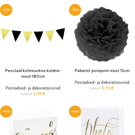
-40%
-53%
Peoslaid kolmnurkne kuldne-
Paberist pompom must 15cm
must 180cm
Peotarbed- ja dekoratsioonid
Peotarbed- ja dekoratsioonid
0,70
€
1,50
€
2,99
€
5,00
€
-40%
-68%