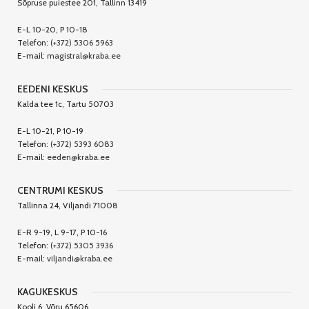
Sõpruse puiestee 201, Tallinn 13419
E-L 10-20, P 10-18
Telefon:
(+372) 5306 5963
E-mail:
magistral@kraba.ee
EEDENI KESKUS
Kalda tee 1c, Tartu 50703
E-L 10-21, P 10-19
Telefon:
(+372) 5393 6083
E-mail:
eeden@kraba.ee
CENTRUMI KESKUS
Tallinna 24, Viljandi 71008
E-R 9-19, L 9-17, P 10-16
Telefon:
(+372) 5305 3936
E-mail:
viljandi@kraba.ee
KAGUKESKUS
Kooli 6, Võru 65606