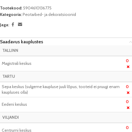
Tootekood:
5904610136775
Kategooria:
Peotarbed- ja dekoratsioonid
Jaga:
Saadavus kauplustes
TALLINN
0
Magistrali keskus
❌
TARTU
Sepa keskus (sulgeme kaupluse juuli lõpus, tooteid ei pruugi enam
0
kaupluses olla)
❌
0
Eedeni keskus
❌
VILJANDI
0
Centrumi keskus