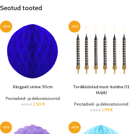
Seotud tooted
-40%
-43%
Kärgpall sinine 30cm
Tordiküünlad must-kuldne (12
tk/pk)
Peotarbed- ja dekoratsioonid
2,50
€
Peotarbed- ja dekoratsioonid
4,20
€
1,99
€
3,50
€
-53%
-40%