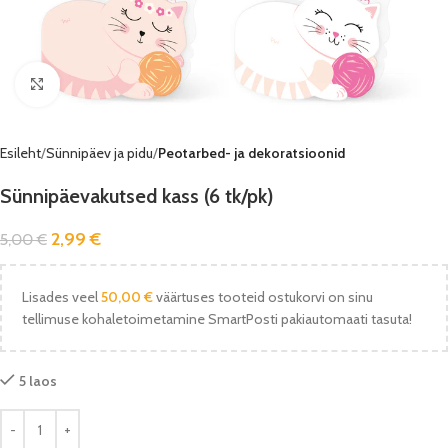
Vaata pilti
Esileht
Sünnipäev ja pidu
Peotarbed- ja dekoratsioonid
Sünnipäevakutsed kass (6 tk/pk)
2,99
€
5,00
€
Lisades veel
50,00
€
väärtuses tooteid ostukorvi on sinu
tellimuse kohaletoimetamine SmartPosti pakiautomaati tasuta!
5 laos