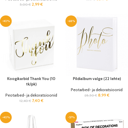
2,99
€
5,00
€
-40%
-68%
Koogikarbid Thank You (10
Pildialbum valge (22 lehte)
tk/pk)
Peotarbed- ja dekoratsioonid
Peotarbed- ja dekoratsioonid
8,99
€
28,50
€
7,40
€
12,40
€
-40%
-57%