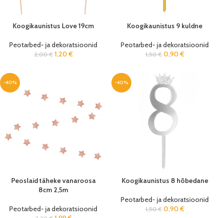
Koogikaunistus Love 19cm
Koogikaunistus 9 kuldne
Peotarbed- ja dekoratsioonid
Peotarbed- ja dekoratsioonid
1,20
€
0,90
€
2,00
€
1,50
€
-40%
-40%
Peoslaid täheke vanaroosa
Koogikaunistus 8 hõbedane
8cm 2,5m
Peotarbed- ja dekoratsioonid
Peotarbed- ja dekoratsioonid
0,90
€
1,50
€