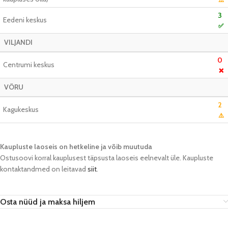
3
Eedeni keskus
✅
VILJANDI
0
Centrumi keskus
❌
VÕRU
2
Kagukeskus
⚠️
Kaupluste laoseis on hetkeline ja võib muutuda​
Ostusoovi korral kauplusest täpsusta laoseis eelnevalt üle. Kaupluste
kontaktandmed on leitavad
siit
.
Osta nüüd ja maksa hiljem