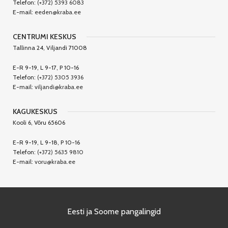
Telefon:
(+372) 5393 6083
E-mail:
eeden@kraba.ee
CENTRUMI KESKUS
Tallinna 24, Viljandi 71008
E-R 9-19, L 9-17, P 10-16
Telefon:
(+372) 5305 3936
E-mail:
viljandi@kraba.ee
KAGUKESKUS
Kooli 6, Võru 65606
E-R 9-19, L 9-18, P 10-16
Telefon:
(+372) 5635 9810
E-mail:
voru@kraba.ee
Eesti ja Soome pangalingid