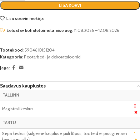
LISA KORVI
Lisa soovinimekirja
Eeldatav kohaletoimetamise aeg:
11.08.2026 – 12.08.2026
Tootekood:
5904610151204
Kategooria:
Peotarbed- ja dekoratsioonid
Jaga:
Saadavus kauplustes
TALLINN
0
Magistrali keskus
❌
TARTU
Sepa keskus (sulgeme kaupluse juuli lõpus, tooteid ei pruugi enam
1
kaupluses olla)
⚠️