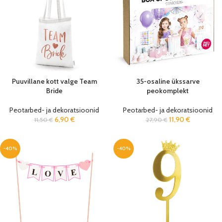
Puuvillane kott valge Team
35-osaline ükssarve
Bride
peokomplekt
Peotarbed- ja dekoratsioonid
Peotarbed- ja dekoratsioonid
6,90
€
11,90
€
11,50
€
27,90
€
-40%
-40%