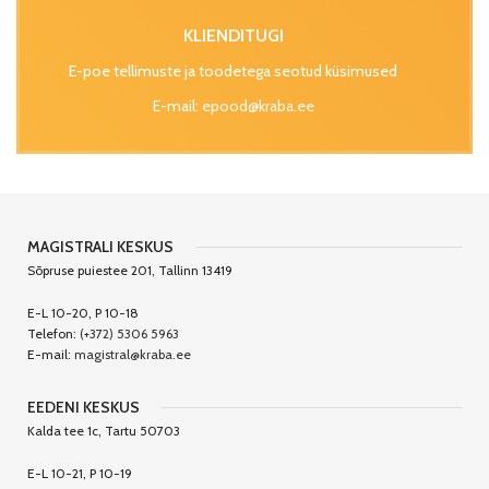
KLIENDITUGI
E-poe tellimuste ja toodetega seotud küsimused
E-mail:
epood@kraba.ee
MAGISTRALI KESKUS
Sõpruse puiestee 201, Tallinn 13419
E-L 10-20, P 10-18
Telefon:
(+372) 5306 5963
E-mail:
magistral@kraba.ee
EEDENI KESKUS
Kalda tee 1c, Tartu 50703
E-L 10-21, P 10-19