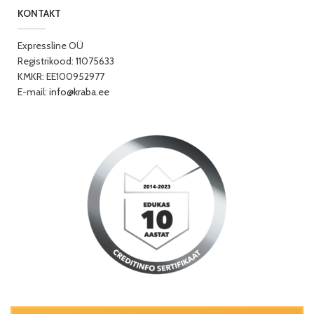
KONTAKT
Expressline OÜ
Registrikood: 11075633
KMKR: EE100952977
E-mail:
info@kraba.ee