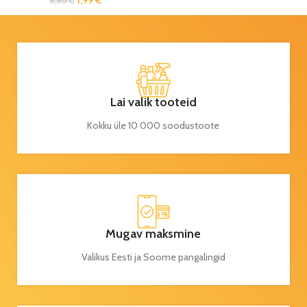
1,99
€
3,30
€
Lai valik tooteid
Kokku üle 10 000 soodustoote
Mugav maksmine
Valikus Eesti ja Soome pangalingid