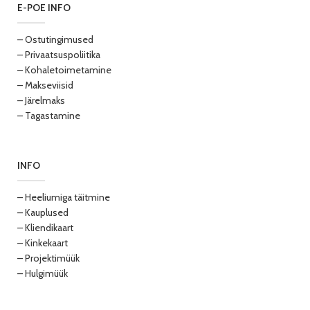
E-POE INFO
– Ostutingimused
– Privaatsuspoliitika
– Kohaletoimetamine
– Makseviisid
– Järelmaks
– Tagastamine
INFO
– Heeliumiga täitmine
– Kauplused
– Kliendikaart
– Kinkekaart
– Projektimüük
– Hulgimüük