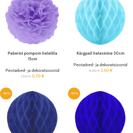
Paberist pompom helelilla
Kärgpall helesinine 30cm
15cm
Peotarbed- ja dekoratsioonid
Peotarbed- ja dekoratsioonid
2,50
€
4,20
€
0,70
€
1,50
€
-40%
-40%