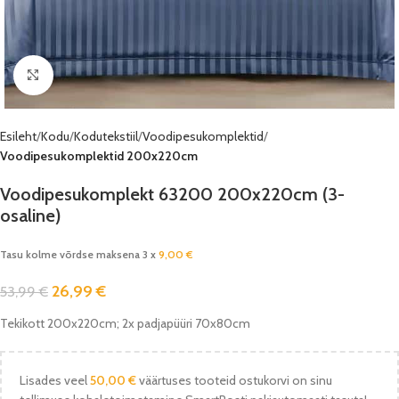
Vaata pilti
Esileht
Kodu
Kodutekstiil
Voodipesukomplektid
Voodipesukomplektid 200x220cm
Voodipesukomplekt 63200 200x220cm (3-
osaline)
Tasu kolme võrdse maksena 3 x
9,00
€
26,99
€
53,99
€
Tekikott 200x220cm; 2x padjapüüri 70x80cm
Lisades veel
50,00
€
väärtuses tooteid ostukorvi on sinu