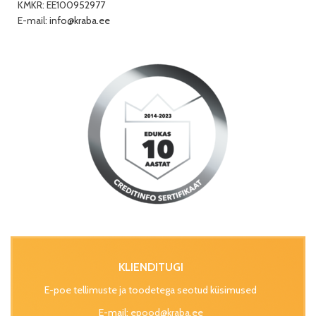
KMKR: EE100952977
E-mail:
info@kraba.ee
KLIENDITUGI
E-poe tellimuste ja toodetega seotud küsimused
E-mail:
epood@kraba.ee