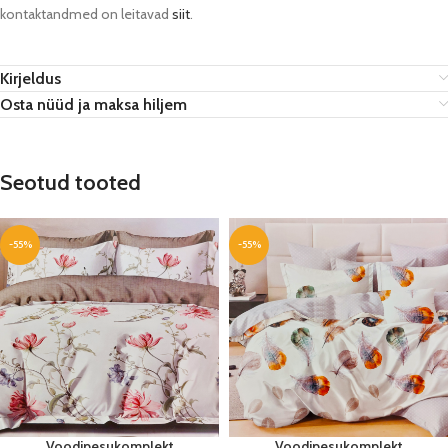
kontaktandmed on leitavad
siit
.
Kirjeldus
Osta nüüd ja maksa hiljem
Seotud tooted
-55%
-55%
Voodipesukomplekt
Voodipesukomplekt