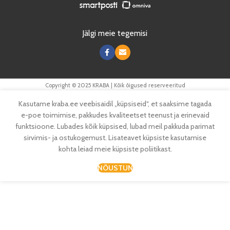
Jälgi meie tegemisi
Copyright © 2025 KRABA | Kõik õigused reserveeritud
Kasutame kraba.ee veebisaidil „küpsiseid“, et saaksime tagada
e-poe toimimise, pakkudes kvaliteetset teenust ja erinevaid
funktsioone. Lubades kõik küpsised, lubad meil pakkuda parimat
sirvimis- ja ostukogemust. Lisateavet küpsiste kasutamise
kohta leiad meie küpsiste poliitikast.
NÕUSTUN