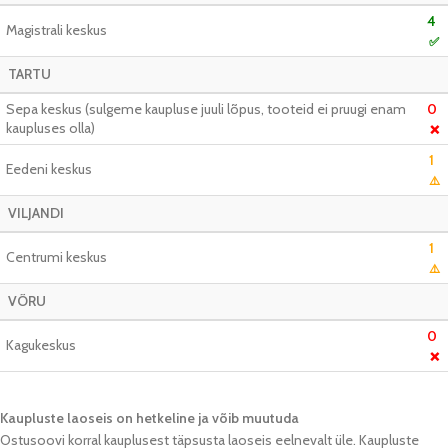
4
Magistrali keskus
✅
TARTU
Sepa keskus (sulgeme kaupluse juuli lõpus, tooteid ei pruugi enam
0
kaupluses olla)
❌
1
Eedeni keskus
⚠️
VILJANDI
1
Centrumi keskus
⚠️
VÕRU
0
Kagukeskus
❌
Kaupluste laoseis on hetkeline ja võib muutuda​
Ostusoovi korral kauplusest täpsusta laoseis eelnevalt üle. Kaupluste