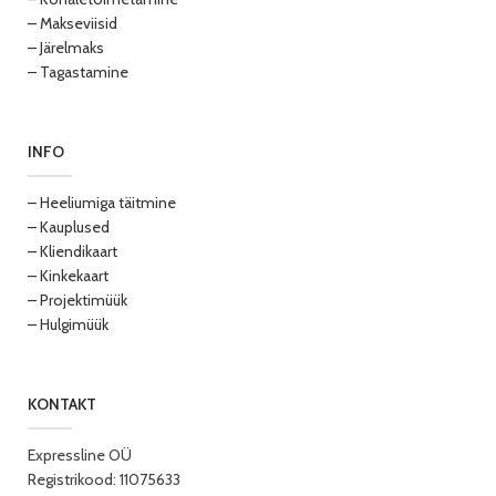
– Makseviisid
– Järelmaks
– Tagastamine
INFO
– Heeliumiga täitmine
– Kauplused
– Kliendikaart
– Kinkekaart
– Projektimüük
– Hulgimüük
KONTAKT
Expressline OÜ
Registrikood: 11075633