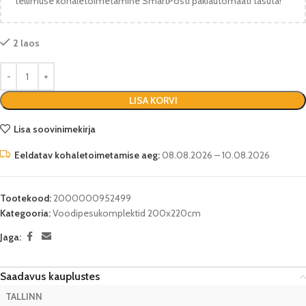
tellimuse kohaletoimetamine SmartPosti pakiautomaati tasuta!
2 laos
LISA KORVI
Lisa soovinimekirja
Eeldatav kohaletoimetamise aeg:
08.08.2026 – 10.08.2026
Tootekood:
2000000952499
Kategooria:
Voodipesukomplektid 200x220cm
Jaga:
Saadavus kauplustes
TALLINN