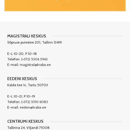
MAGISTRALI KESKUS
Sõpruse puiestee 201, Tallinn 13419
E-L 10-20, P 10-18
Telefon:
(+372) 5306 5963
E-mail:
magistral@kraba.ee
EEDENI KESKUS
Kalda tee 1c, Tartu 50703
E-L 10-21, P 10-19
Telefon:
(+372) 5393 6083
E-mail:
eeden@kraba.ee
CENTRUMI KESKUS
Tallinna 24, Viljandi 71008