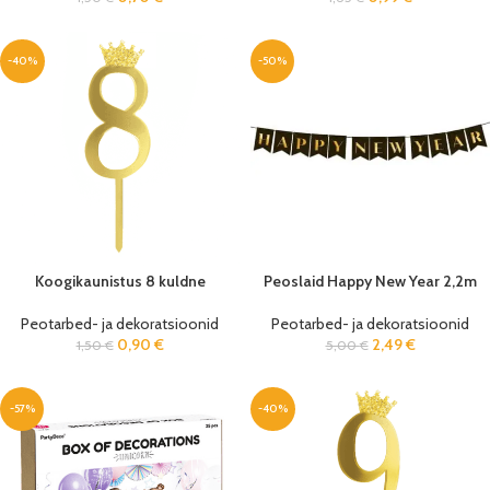
-40%
-50%
Koogikaunistus 8 kuldne
Peoslaid Happy New Year 2,2m
Peotarbed- ja dekoratsioonid
Peotarbed- ja dekoratsioonid
0,90
€
2,49
€
1,50
€
5,00
€
-57%
-40%