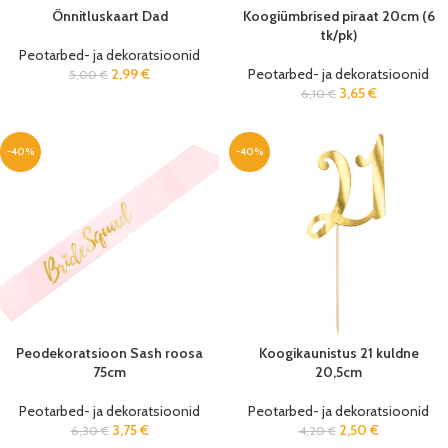
Õnnitluskaart Dad
Koogiümbrised piraat 20cm (6
tk/pk)
Peotarbed- ja dekoratsioonid
2,99
€
Peotarbed- ja dekoratsioonid
5,00
€
3,65
€
6,10
€
-40%
-40%
Peodekoratsioon Sash roosa
Koogikaunistus 21 kuldne
75cm
20,5cm
Peotarbed- ja dekoratsioonid
Peotarbed- ja dekoratsioonid
3,75
€
2,50
€
6,30
€
4,20
€