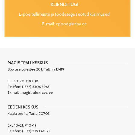
KLIENDITUGI
E-poe tellimuste ja toodetega seotud küsimused
E-mail:
epood@kraba.ee
MAGISTRALI KESKUS
Sõpruse puiestee 201, Tallinn 13419
E-L 10-20, P 10-18
Telefon:
(+372) 5306 5963
E-mail:
magistral@kraba.ee
EEDENI KESKUS
Kalda tee 1c, Tartu 50703
E-L 10-21, P 10-19
Telefon:
(+372) 5393 6083