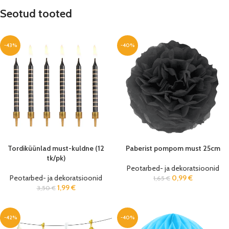
Seotud tooted
-43%
-40%
Tordiküünlad must-kuldne (12
Paberist pompom must 25cm
tk/pk)
Peotarbed- ja dekoratsioonid
Peotarbed- ja dekoratsioonid
0,99
€
1,65
€
1,99
€
3,50
€
-42%
-40%