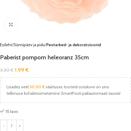
Vaata pilti
Esileht
Sünnipäev ja pidu
Peotarbed- ja dekoratsioonid
Paberist pompom heleoranz 35cm
1,99
€
3,30
€
Lisades veel
50,00
€
väärtuses tooteid ostukorvi on sinu
tellimuse kohaletoimetamine SmartPosti pakiautomaati tasuta!
15 laos