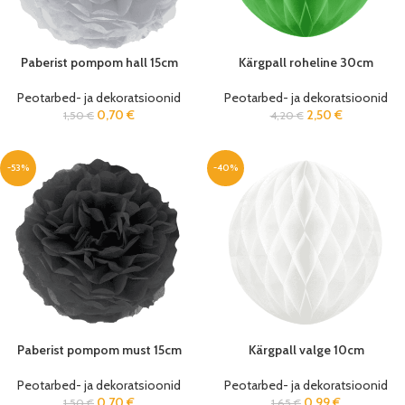
Paberist pompom hall 15cm
Kärgpall roheline 30cm
Peotarbed- ja dekoratsioonid
Peotarbed- ja dekoratsioonid
0,70
€
2,50
€
1,50
€
4,20
€
-53%
-40%
Paberist pompom must 15cm
Kärgpall valge 10cm
Peotarbed- ja dekoratsioonid
Peotarbed- ja dekoratsioonid
0,70
€
0,99
€
1,50
€
1,65
€