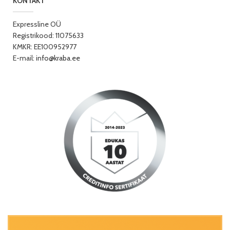
KONTAKT
Expressline OÜ
Registrikood: 11075633
KMKR: EE100952977
E-mail:
info@kraba.ee