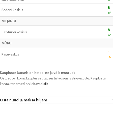
8
Eedeni keskus
✅
VILJANDI
8
Centrumi keskus
✅
VÕRU
1
Kagukeskus
⚠️
Kaupluste laoseis on hetkeline ja võib muutuda​
Ostusoovi korral kauplusest täpsusta laoseis eelnevalt üle. Kaupluste
kontaktandmed on leitavad
siit
.
Osta nüüd ja maksa hiljem