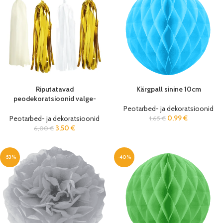
Riputatavad
Kärgpall sinine 10cm
peodekoratsioonid valge-
kuldne 35cm (12 tk/pk)
Peotarbed- ja dekoratsioonid
0,99
€
Peotarbed- ja dekoratsioonid
1,65
€
3,50
€
6,00
€
-53%
-40%