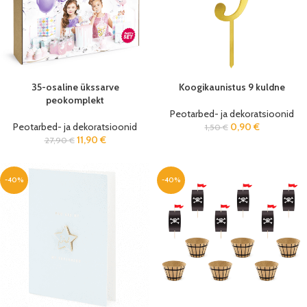
35-osaline ükssarve
Koogikaunistus 9 kuldne
peokomplekt
Peotarbed- ja dekoratsioonid
Peotarbed- ja dekoratsioonid
0,90
€
1,50
€
11,90
€
27,90
€
-40%
-40%