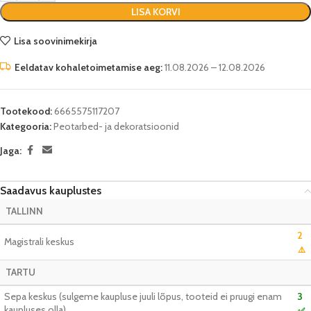
LISA KORVI
Lisa soovinimekirja
Eeldatav kohaletoimetamise aeg:
11.08.2026 – 12.08.2026
Tootekood:
6665575117207
Kategooria:
Peotarbed- ja dekoratsioonid
Jaga:
Saadavus kauplustes
TALLINN
2
Magistrali keskus
⚠️
TARTU
Sepa keskus (sulgeme kaupluse juuli lõpus, tooteid ei pruugi enam
3
kaupluses olla)
✅