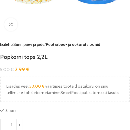
Vaata pilti
Esileht
Sünnipäev ja pidu
Peotarbed- ja dekoratsioonid
Popkorni tops 2,2L
2,99
€
5,00
€
Lisades veel
50,00
€
väärtuses tooteid ostukorvi on sinu
tellimuse kohaletoimetamine SmartPosti pakiautomaati tasuta!
5 laos