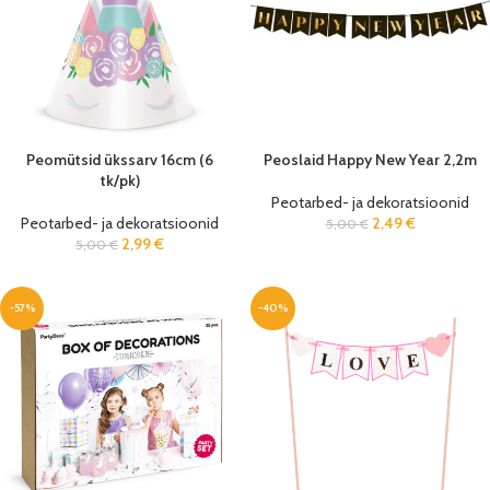
Peomütsid ükssarv 16cm (6
Peoslaid Happy New Year 2,2m
tk/pk)
Peotarbed- ja dekoratsioonid
Peotarbed- ja dekoratsioonid
2,49
€
5,00
€
2,99
€
5,00
€
-57%
-40%