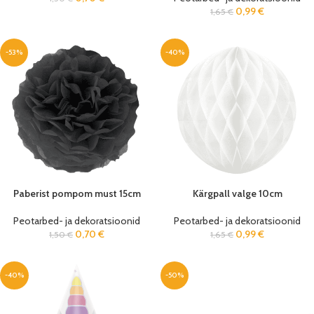
0,99
€
1,65
€
-53%
-40%
Paberist pompom must 15cm
Kärgpall valge 10cm
Peotarbed- ja dekoratsioonid
Peotarbed- ja dekoratsioonid
0,70
€
0,99
€
1,50
€
1,65
€
-40%
-50%