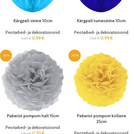
Kärgpall sinine 10cm
Kärgpall tumesinine 10cm
Peotarbed- ja dekoratsioonid
Peotarbed- ja dekoratsioonid
0,99
€
0,99
€
1,65
€
1,65
€
-53%
-40%
Paberist pompom hall 15cm
Paberist pompom kollane
25cm
Peotarbed- ja dekoratsioonid
0,70
€
Peotarbed- ja dekoratsioonid
1,50
€