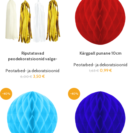
Riputatavad
Kärgpall punane 10cm
peodekoratsioonid valge-
kuldne 35cm (12 tk/pk)
Peotarbed- ja dekoratsioonid
0,99
€
Peotarbed- ja dekoratsioonid
1,65
€
3,50
€
6,00
€
-40%
-40%