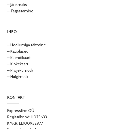
– Järelmaks
– Tagastamine
INFO
– Heeliumiga täitmine
– Kauplused
– Kliendikaart
– Kinkekaart
– Projektimüük
– Hulgimüük
KONTAKT
Expressline OÜ
Registrikood: 11075633
KMKR: EE100952977