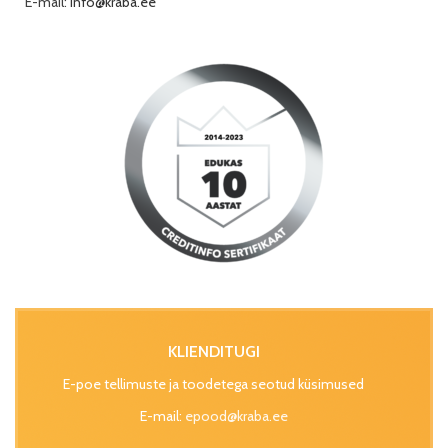
E-mail:
info@kraba.ee
KLIENDITUGI
E-poe tellimuste ja toodetega seotud küsimused
E-mail:
epood@kraba.ee