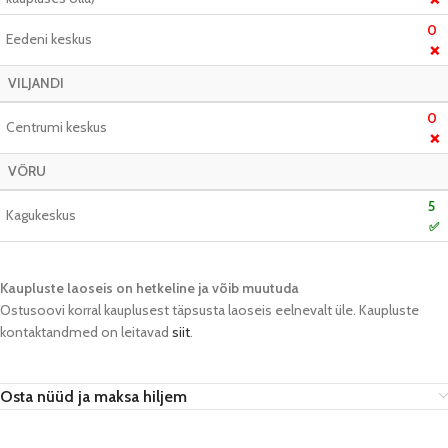
0
Eedeni keskus
❌
VILJANDI
0
Centrumi keskus
❌
VÕRU
5
Kagukeskus
✅
Kaupluste laoseis on hetkeline ja võib muutuda​
Ostusoovi korral kauplusest täpsusta laoseis eelnevalt üle. Kaupluste
kontaktandmed on leitavad
siit
.
Osta nüüd ja maksa hiljem