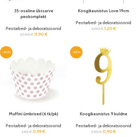
35-osaline ükssarve
Koogikaunistus Love 19cm
peokomplekt
Peotarbed- ja dekoratsioonid
Peotarbed- ja dekoratsioonid
1,20
€
2,00
€
11,90
€
27,90
€
-40%
-40%
Muffini ümbrised (6 tk/pk)
Koogikaunistus 9 kuldne
Peotarbed- ja dekoratsioonid
Peotarbed- ja dekoratsioonid
0,99
€
0,90
€
1,65
€
1,50
€