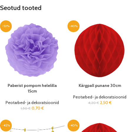
Seotud tooted
-53%
-40%
Paberist pompom helelilla
Kärgpall punane 30cm
15cm
Peotarbed- ja dekoratsioonid
Peotarbed- ja dekoratsioonid
2,50
€
4,20
€
0,70
€
1,50
€
-42%
-40%