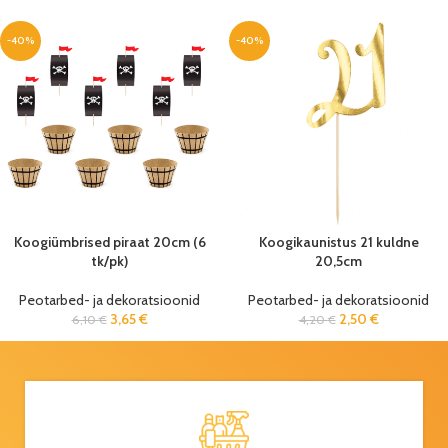
-40%
-40%
Koogiümbrised piraat 20cm (6
Koogikaunistus 21 kuldne
tk/pk)
20,5cm
Peotarbed- ja dekoratsioonid
Peotarbed- ja dekoratsioonid
3,65
€
2,50
€
6,10
€
4,20
€