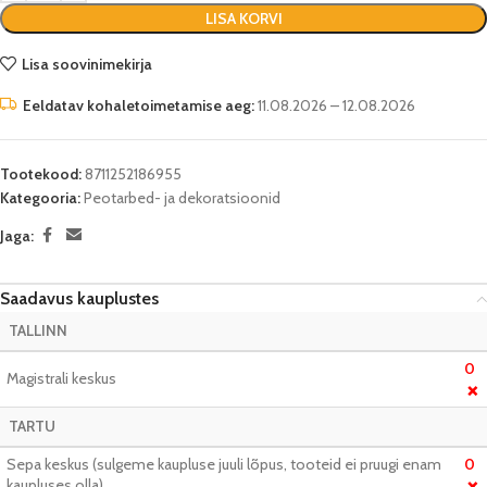
LISA KORVI
Lisa soovinimekirja
Eeldatav kohaletoimetamise aeg:
11.08.2026 – 12.08.2026
Tootekood:
8711252186955
Kategooria:
Peotarbed- ja dekoratsioonid
Jaga:
Saadavus kauplustes
TALLINN
0
Magistrali keskus
❌
TARTU
Sepa keskus (sulgeme kaupluse juuli lõpus, tooteid ei pruugi enam
0
kaupluses olla)
❌