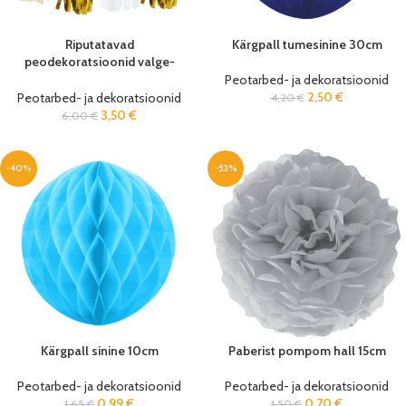
Riputatavad
Kärgpall tumesinine 30cm
peodekoratsioonid valge-
kuldne 35cm (12 tk/pk)
Peotarbed- ja dekoratsioonid
2,50
€
Peotarbed- ja dekoratsioonid
4,20
€
3,50
€
6,00
€
-40%
-53%
Kärgpall sinine 10cm
Paberist pompom hall 15cm
Peotarbed- ja dekoratsioonid
Peotarbed- ja dekoratsioonid
0,99
€
0,70
€
1,65
€
1,50
€