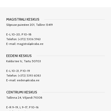
MAGISTRALI KESKUS
Sõpruse puiestee 201, Tallinn 13419
E-L 10-20, P 10-18
Telefon:
(+372) 5306 5963
E-mail:
magistral@kraba.ee
EEDENI KESKUS
Kalda tee 1c, Tartu 50703
E-L 10-21, P 10-19
Telefon:
(+372) 5393 6083
E-mail:
eeden@kraba.ee
CENTRUMI KESKUS
Tallinna 24, Viljandi 71008
E-R 9-19, L 9-17, P 10-16