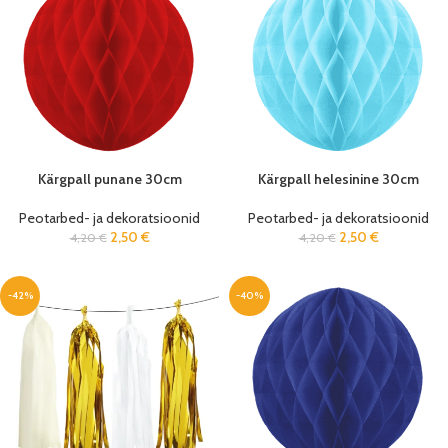
Kärgpall punane 30cm
Kärgpall helesinine 30cm
Peotarbed- ja dekoratsioonid
Peotarbed- ja dekoratsioonid
2,50
€
2,50
€
4,20
€
4,20
€
-42%
-40%