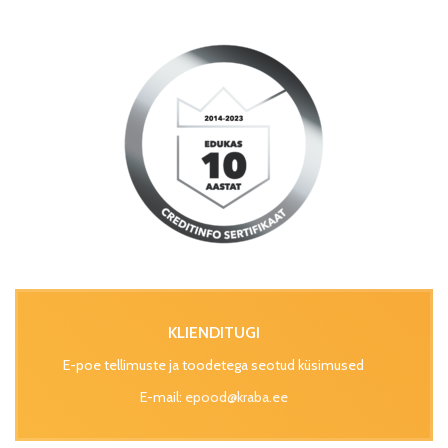
KLIENDITUGI
E-poe tellimuste ja toodetega seotud küsimused
E-mail:
epood@kraba.ee