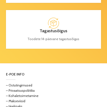
Tagastusõigus
Toodete 14-päevane tagastusõigus
E-POE INFO
– Ostutingimused
– Privaatsuspoliitika
– Kohaletoimetamine
– Makseviisid
– Järelmaks