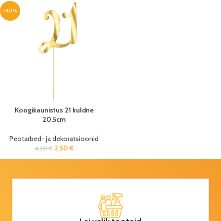
-40%
Koogikaunistus 21 kuldne
20,5cm
Peotarbed- ja dekoratsioonid
2,50
€
4,20
€