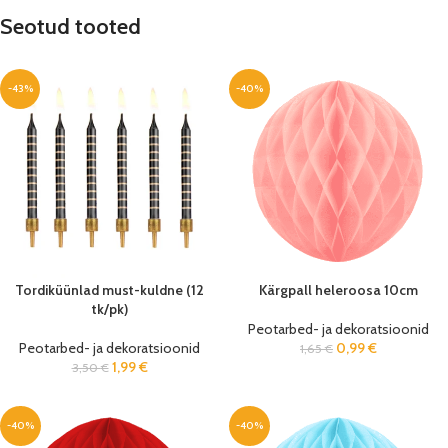
Seotud tooted
-43%
-40%
Tordiküünlad must-kuldne (12
Kärgpall heleroosa 10cm
tk/pk)
Peotarbed- ja dekoratsioonid
Peotarbed- ja dekoratsioonid
0,99
€
1,65
€
1,99
€
3,50
€
-40%
-40%