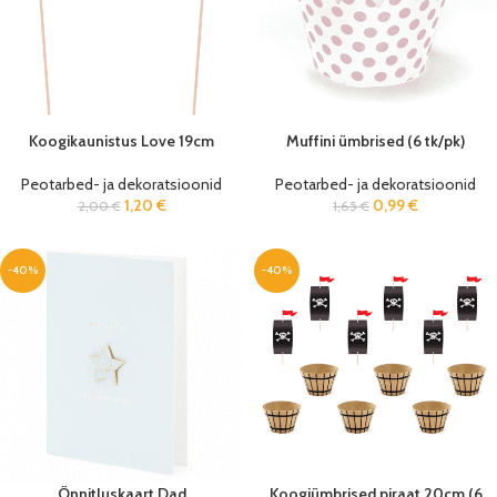
Koogikaunistus Love 19cm
Muffini ümbrised (6 tk/pk)
Peotarbed- ja dekoratsioonid
Peotarbed- ja dekoratsioonid
1,20
€
0,99
€
2,00
€
1,65
€
-40%
-40%
Õnnitluskaart Dad
Koogiümbrised piraat 20cm (6