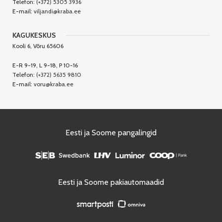
Telefon:
(+372) 5305 3936
E-mail:
viljandi@kraba.ee
KAGUKESKUS
Kooli 6, Võru 65606
E-R 9-19, L 9-18, P 10-16
Telefon:
(+372) 5635 9810
E-mail:
voru@kraba.ee
Eesti ja Soome pangalingid
Eesti ja Soome pakiautomaadid