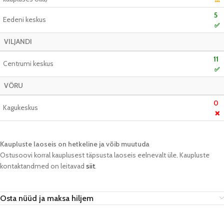
5
Eedeni keskus
✅
VILJANDI
11
Centrumi keskus
✅
VÕRU
0
Kagukeskus
❌
Kaupluste laoseis on hetkeline ja võib muutuda​
Ostusoovi korral kauplusest täpsusta laoseis eelnevalt üle. Kaupluste
kontaktandmed on leitavad
siit
.
Osta nüüd ja maksa hiljem