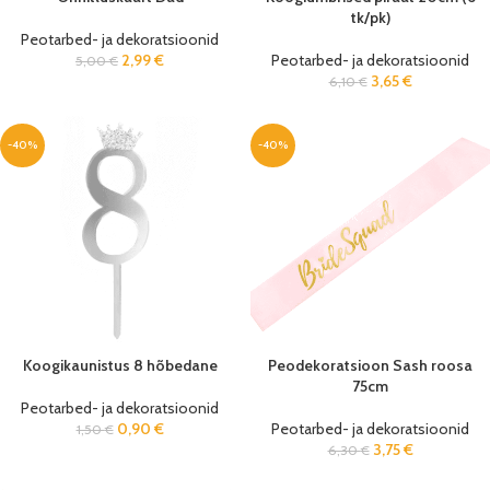
tk/pk)
Peotarbed- ja dekoratsioonid
2,99
€
Peotarbed- ja dekoratsioonid
5,00
€
3,65
€
6,10
€
-40%
-40%
Koogikaunistus 8 hõbedane
Peodekoratsioon Sash roosa
75cm
Peotarbed- ja dekoratsioonid
0,90
€
Peotarbed- ja dekoratsioonid
1,50
€
3,75
€
6,30
€