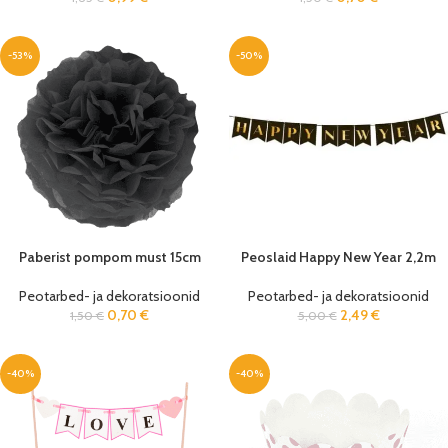
-53%
-50%
Paberist pompom must 15cm
Peoslaid Happy New Year 2,2m
Peotarbed- ja dekoratsioonid
Peotarbed- ja dekoratsioonid
0,70
€
2,49
€
1,50
€
5,00
€
-40%
-40%