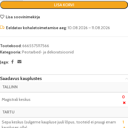
LISA KORVI
Lisa soovinimekirja
Eeldatav kohaletoimetamise aeg:
10.08.2026 – 11.08.2026
Tootekood:
6665575117566
Kategooria:
Peotarbed- ja dekoratsioonid
Jaga:
Saadavus kauplustes
TALLINN
0
Magistrali keskus
❌
TARTU
Sepa keskus (sulgeme kaupluse juuli lõpus, tooteid ei pruugi enam
1
kaupluses olla)
⚠️