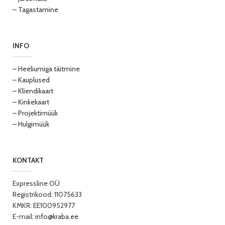
– Tagastamine
INFO
– Heeliumiga täitmine
– Kauplused
– Kliendikaart
– Kinkekaart
– Projektimüük
– Hulgimüük
KONTAKT
Expressline OÜ
Registrikood: 11075633
KMKR: EE100952977
E-mail:
info@kraba.ee