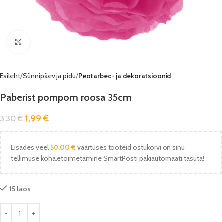
Vaata pilti
Esileht
Sünnipäev ja pidu
Peotarbed- ja dekoratsioonid
Paberist pompom roosa 35cm
1,99
€
3,30
€
Lisades veel
50,00
€
väärtuses tooteid ostukorvi on sinu
tellimuse kohaletoimetamine SmartPosti pakiautomaati tasuta!
15 laos